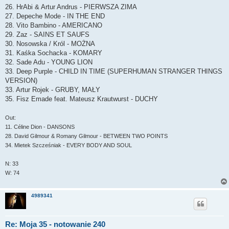
26. HrAbi & Artur Andrus - PIERWSZA ZIMA
27. Depeche Mode - IN THE END
28. Vito Bambino - AMERICANO
29. Zaz - SAINS ET SAUFS
30. Nosowska / Król - MOŻNA
31. Kaśka Sochacka - KOMARY
32. Sade Adu - YOUNG LION
33. Deep Purple - CHILD IN TIME (SUPERHUMAN STRANGER THINGS
VERSION)
33. Artur Rojek - GRUBY, MAŁY
35. Fisz Emade feat. Mateusz Krautwurst - DUCHY
Out:
11. Céline Dion - DANSONS
28. David Gilmour & Romany Gilmour - BETWEEN TWO POINTS
34. Mietek Szcześniak - EVERY BODY AND SOUL
N: 33
W: 74
4989341
Re: Moja 35 - notowanie 240