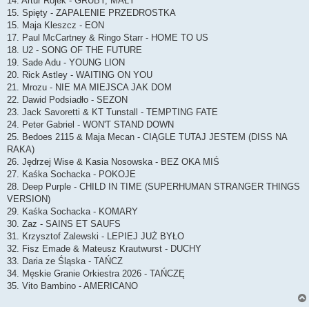
14. Artur Rojek - GRUBY, MAŁY
15. Spięty - ZAPALENIE PRZEDROSTKA
15. Maja Kleszcz - EON
17. Paul McCartney & Ringo Starr - HOME TO US
18. U2 - SONG OF THE FUTURE
19. Sade Adu - YOUNG LION
20. Rick Astley - WAITING ON YOU
21. Mrozu - NIE MA MIEJSCA JAK DOM
22. Dawid Podsiadło - SEZON
23. Jack Savoretti & KT Tunstall - TEMPTING FATE
24. Peter Gabriel - WON'T STAND DOWN
25. Bedoes 2115 & Maja Mecan - CIĄGLE TUTAJ JESTEM (DISS NA
RAKA)
26. Jędrzej Wise & Kasia Nosowska - BEZ OKA MIŚ
27. Kaśka Sochacka - POKOJE
28. Deep Purple - CHILD IN TIME (SUPERHUMAN STRANGER THINGS
VERSION)
29. Kaśka Sochacka - KOMARY
30. Zaz - SAINS ET SAUFS
31. Krzysztof Zalewski - LEPIEJ JUŻ BYŁO
32. Fisz Emade & Mateusz Krautwurst - DUCHY
33. Daria ze Śląska - TAŃCZ
34. Męskie Granie Orkiestra 2026 - TAŃCZĘ
35. Vito Bambino - AMERICANO