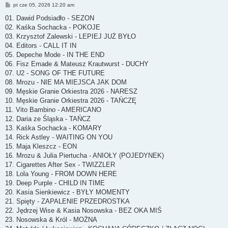
P
pt cze 05, 2026 12:20 am
o
s
01. Dawid Podsiadło - SEZON
t
02. Kaśka Sochacka - POKOJE
03. Krzysztof Zalewski - LEPIEJ JUŻ BYŁO
04. Editors - CALL IT IN
05. Depeche Mode - IN THE END
06. Fisz Emade & Mateusz Krautwurst - DUCHY
07. U2 - SONG OF THE FUTURE
08. Mrozu - NIE MA MIEJSCA JAK DOM
09. Męskie Granie Orkiestra 2026 - NARESZ
10. Męskie Granie Orkiestra 2026 - TAŃCZĘ
11. Vito Bambino - AMERICANO
12. Daria ze Śląska - TAŃCZ
13. Kaśka Sochacka - KOMARY
14. Rick Astley - WAITING ON YOU
15. Maja Kleszcz - EON
16. Mrozu & Julia Piertucha - ANIOŁY (POJEDYNEK)
17. Cigarettes After Sex - TWIZZLER
18. Lola Young - FROM DOWN HERE
19. Deep Purple - CHILD IN TIME
20. Kasia Sienkiewicz - BYŁY MOMENTY
21. Spięty - ZAPALENIE PRZEDROSTKA
22. Jędrzej Wise & Kasia Nosowska - BEZ OKA MIŚ
23. Nosowska & Król - MOŻNA