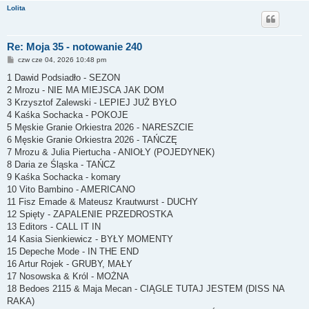
Lolita
Re: Moja 35 - notowanie 240
P
czw cze 04, 2026 10:48 pm
o
s
1 Dawid Podsiadło - SEZON
t
2 Mrozu - NIE MA MIEJSCA JAK DOM
3 Krzysztof Zalewski - LEPIEJ JUŻ BYŁO
4 Kaśka Sochacka - POKOJE
5 Męskie Granie Orkiestra 2026 - NARESZCIE
6 Męskie Granie Orkiestra 2026 - TAŃCZĘ
7 Mrozu & Julia Piertucha - ANIOŁY (POJEDYNEK)
8 Daria ze Śląska - TAŃCZ
9 Kaśka Sochacka - komary
10 Vito Bambino - AMERICANO
11 Fisz Emade & Mateusz Krautwurst - DUCHY
12 Spięty - ZAPALENIE PRZEDROSTKA
13 Editors - CALL IT IN
14 Kasia Sienkiewicz - BYŁY MOMENTY
15 Depeche Mode - IN THE END
16 Artur Rojek - GRUBY, MAŁY
17 Nosowska & Król - MOŻNA
18 Bedoes 2115 & Maja Mecan - CIĄGLE TUTAJ JESTEM (DISS NA
RAKA)