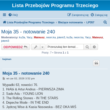
Lista Przebojów Programu Trzeciego
FAQ
Zarejestruj się
Zaloguj się
S
Lista Przebojów Programu Trzeciego
Bieżące notowania
LP357
z
Moja 35 - notowanie 240
u
Moderatorzy:
ku3a
,
Yacy
,
Mateusz
,
neon.ka
,
jotem3
,
ku3a
,
neon.ka
,
Yacy
,
Mateusz
,
k
jotem3
a
Szukaj
Wyszuki
ODPOWIEDZ
j
Posty: 7 • Strona
1
z
1
kajman
Moja 35 - notowanie 240
P
wt cze 02, 2026 3:52 pm
o
s
Wypadki 63, nowości 76.
t
1. HrAbi & Artur Andrus - PIERWSZA ZIMA
2. Sade Adu - YOUNG LION
3. The Rolling Stones - IN THE STARS
4. Depeche Mode - IN THE END
5. Jędrzej Wise & Kasia Nosowska - BEZ OKA MIŚ