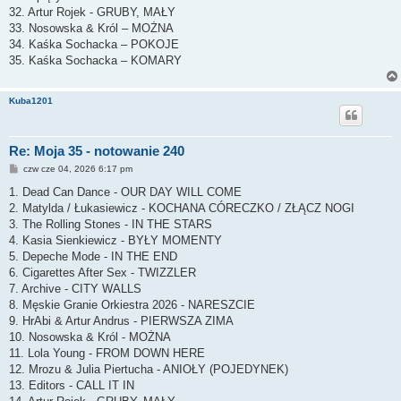
32. Artur Rojek - GRUBY, MAŁY
33. Nosowska & Król – MOŻNA
34. Kaśka Sochacka – POKOJE
35. Kaśka Sochacka – KOMARY
Kuba1201
Re: Moja 35 - notowanie 240
P
czw cze 04, 2026 6:17 pm
o
s
1. Dead Can Dance - OUR DAY WILL COME
t
2. Matylda / Łukasiewicz - KOCHANA CÓRECZKO / ZŁĄCZ NOGI
3. The Rolling Stones - IN THE STARS
4. Kasia Sienkiewicz - BYŁY MOMENTY
5. Depeche Mode - IN THE END
6. Cigarettes After Sex - TWIZZLER
7. Archive - CITY WALLS
8. Męskie Granie Orkiestra 2026 - NARESZCIE
9. HrAbi & Artur Andrus - PIERWSZA ZIMA
10. Nosowska & Król - MOŻNA
11. Lola Young - FROM DOWN HERE
12. Mrozu & Julia Piertucha - ANIOŁY (POJEDYNEK)
13. Editors - CALL IT IN