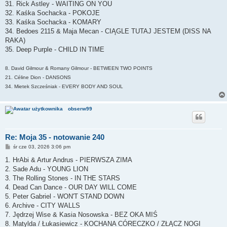
31. Rick Astley - WAITING ON YOU
32. Kaśka Sochacka - POKOJE
33. Kaśka Sochacka - KOMARY
34. Bedoes 2115 & Maja Mecan - CIĄGLE TUTAJ JESTEM (DISS NA
RAKA)
35. Deep Purple - CHILD IN TIME
8. David Gilmour & Romany Gilmour - BETWEEN TWO POINTS
21. Céline Dion - DANSONS
34. Mietek Szcześniak - EVERY BODY AND SOUL
obserw99
Re: Moja 35 - notowanie 240
P
śr cze 03, 2026 3:06 pm
o
s
1. HrAbi & Artur Andrus - PIERWSZA ZIMA
t
2. Sade Adu - YOUNG LION
3. The Rolling Stones - IN THE STARS
4. Dead Can Dance - OUR DAY WILL COME
5. Peter Gabriel - WON'T STAND DOWN
6. Archive - CITY WALLS
7. Jędrzej Wise & Kasia Nosowska - BEZ OKA MIŚ
8. Matylda / Łukasiewicz - KOCHANA CÓRECZKO / ZŁĄCZ NOGI