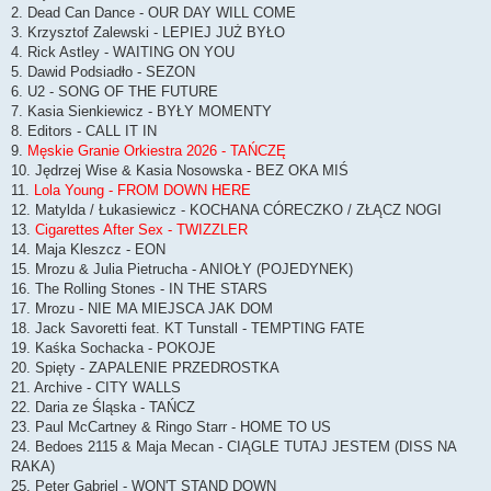
t
2. Dead Can Dance - OUR DAY WILL COME
3. Krzysztof Zalewski - LEPIEJ JUŻ BYŁO
4. Rick Astley - WAITING ON YOU
5. Dawid Podsiadło - SEZON
6. U2 - SONG OF THE FUTURE
7. Kasia Sienkiewicz - BYŁY MOMENTY
8. Editors - CALL IT IN
9.
Męskie Granie Orkiestra 2026 - TAŃCZĘ
10. Jędrzej Wise & Kasia Nosowska - BEZ OKA MIŚ
11.
Lola Young - FROM DOWN HERE
12. Matylda / Łukasiewicz - KOCHANA CÓRECZKO / ZŁĄCZ NOGI
13.
Cigarettes After Sex - TWIZZLER
14. Maja Kleszcz - EON
15. Mrozu & Julia Pietrucha - ANIOŁY (POJEDYNEK)
16. The Rolling Stones - IN THE STARS
17. Mrozu - NIE MA MIEJSCA JAK DOM
18. Jack Savoretti feat. KT Tunstall - TEMPTING FATE
19. Kaśka Sochacka - POKOJE
20. Spięty - ZAPALENIE PRZEDROSTKA
21. Archive - CITY WALLS
22. Daria ze Śląska - TAŃCZ
23. Paul McCartney & Ringo Starr - HOME TO US
24. Bedoes 2115 & Maja Mecan - CIĄGLE TUTAJ JESTEM (DISS NA
RAKA)
25. Peter Gabriel - WON'T STAND DOWN