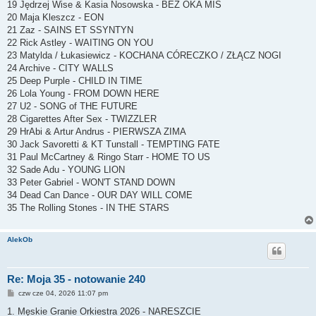
19 Jędrzej Wise & Kasia Nosowska - BEZ OKA MIŚ
20 Maja Kleszcz - EON
21 Zaz - SAINS ET SSYNTYN
22 Rick Astley - WAITING ON YOU
23 Matylda / Łukasiewicz - KOCHANA CÓRECZKO / ZŁĄCZ NOGI
24 Archive - CITY WALLS
25 Deep Purple - CHILD IN TIME
26 Lola Young - FROM DOWN HERE
27 U2 - SONG of THE FUTURE
28 Cigarettes After Sex - TWIZZLER
29 HrAbi & Artur Andrus - PIERWSZA ZIMA
30 Jack Savoretti & KT Tunstall - TEMPTING FATE
31 Paul McCartney & Ringo Starr - HOME TO US
32 Sade Adu - YOUNG LION
33 Peter Gabriel - WON'T STAND DOWN
34 Dead Can Dance - OUR DAY WILL COME
35 The Rolling Stones - IN THE STARS
AlekOb
Re: Moja 35 - notowanie 240
P
czw cze 04, 2026 11:07 pm
o
s
1. Męskie Granie Orkiestra 2026 - NARESZCIE