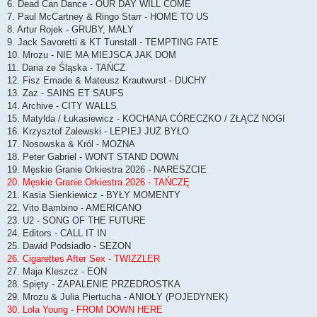
6. Dead Can Dance - OUR DAY WILL COME
7. Paul McCartney & Ringo Starr - HOME TO US
8. Artur Rojek - GRUBY, MAŁY
9. Jack Savoretti & KT Tunstall - TEMPTING FATE
10. Mrozu - NIE MA MIEJSCA JAK DOM
11. Daria ze Śląska - TAŃCZ
12. Fisz Emade & Mateusz Krautwurst - DUCHY
13. Zaz - SAINS ET SAUFS
14. Archive - CITY WALLS
15. Matylda / Łukasiewicz - KOCHANA CÓRECZKO / ZŁĄCZ NOGI
16. Krzysztof Zalewski - LEPIEJ JUŻ BYŁO
17. Nosowska & Król - MOŻNA
18. Peter Gabriel - WON'T STAND DOWN
19. Męskie Granie Orkiestra 2026 - NARESZCIE
20. Męskie Granie Orkiestra 2026 - TAŃCZĘ
21. Kasia Sienkiewicz - BYŁY MOMENTY
22. Vito Bambino - AMERICANO
23. U2 - SONG OF THE FUTURE
24. Editors - CALL IT IN
25. Dawid Podsiadło - SEZON
26. Cigarettes After Sex - TWIZZLER
27. Maja Kleszcz - EON
28. Spięty - ZAPALENIE PRZEDROSTKA
29. Mrozu & Julia Piertucha - ANIOŁY (POJEDYNEK)
30. Lola Young - FROM DOWN HERE