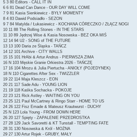
5 3 80 Editors - CALL IT IN
6 6 81 Dead Can Dance - OUR DAY WILL COME
7 9 81 Kasia Sienkiewicz - BYŁY MOMENTY
8 4 83 Dawid Podsiadło - SEZON
9 7 84 Matylda / Łukasiewicz - KOCHANA CÓRECZKO / ZŁĄCZ NOGI
10 11 88 The Rolling Stones - IN THE STARS
11 10 89 Jędrzej Wise & Kasia Nosowska - BEZ OKA MIŚ
12 14 94 U2 - SONG of THE FUTURE
13 13 100 Daria ze Śląska - TAŃCZ
14 12 101 Archive - CITY WALLS
15 15 101 HrAbi & Artur Andrus - PIERWSZA ZIMA
16 N 103 Męskie Granie Orkiestra 2026 - TAŃCZĘ
17 16 104 Mrozu & Julia Piertucha - ANIOŁY (POJEDYNEK)
18 N 110 Cigarettes After Sex - TWIZZLER
19 22 114 Maja Kleszcz - EON
20 21 117 Sade Adu - YOUNG LION
21 19 118 Kaśka Sochacka - POKOJE
22 23 121 Rick Astley - WAITING ON YOU
23 25 121 Paul McCartney & Ringo Starr - HOME TO US
24 26 122 Fisz Emade & Mateusz Krautwurst - DUCHY
25 N 123 Lola Young - FROM DOWN HERE
26 20 127 Spięty - ZAPALENIE PRZEDROSTKA
27 28 129 Jack Savoretti & KT Tunstall - TEMPTING FATE
28 31 130 Nosowska & Król - MOŻNA
29 27 130 Artur Rojek - GRUBY, MAŁY