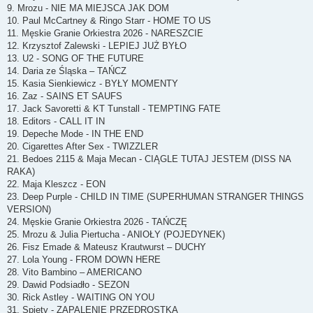
9. Mrozu - NIE MA MIEJSCA JAK DOM
10. Paul McCartney & Ringo Starr - HOME TO US
11. Męskie Granie Orkiestra 2026 - NARESZCIE
12. Krzysztof Zalewski - LEPIEJ JUŻ BYŁO
13. U2 - SONG OF THE FUTURE
14. Daria ze Śląska – TAŃCZ
15. Kasia Sienkiewicz - BYŁY MOMENTY
16. Zaz - SAINS ET SAUFS
17. Jack Savoretti & KT Tunstall - TEMPTING FATE
18. Editors - CALL IT IN
19. Depeche Mode - IN THE END
20. Cigarettes After Sex - TWIZZLER
21. Bedoes 2115 & Maja Mecan - CIĄGLE TUTAJ JESTEM (DISS NA
RAKA)
22. Maja Kleszcz - EON
23. Deep Purple - CHILD IN TIME (SUPERHUMAN STRANGER THINGS
VERSION)
24. Męskie Granie Orkiestra 2026 - TAŃCZĘ
25. Mrozu & Julia Piertucha - ANIOŁY (POJEDYNEK)
26. Fisz Emade & Mateusz Krautwurst – DUCHY
27. Lola Young - FROM DOWN HERE
28. Vito Bambino – AMERICANO
29. Dawid Podsiadło - SEZON
30. Rick Astley - WAITING ON YOU
31. Spięty - ZAPALENIE PRZEDROSTKA