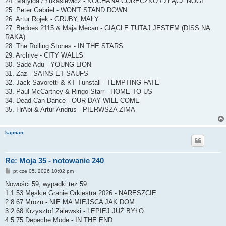
24. Matylda / Łukasiewicz - KOCHANA CÓRECZKO / ZŁĄCZ NOGI
25. Peter Gabriel - WON'T STAND DOWN
26. Artur Rojek - GRUBY, MAŁY
27. Bedoes 2115 & Maja Mecan - CIĄGLE TUTAJ JESTEM (DISS NA
RAKA)
28. The Rolling Stones - IN THE STARS
29. Archive - CITY WALLS
30. Sade Adu - YOUNG LION
31. Zaz - SAINS ET SAUFS
32. Jack Savoretti & KT Tunstall - TEMPTING FATE
33. Paul McCartney & Ringo Starr - HOME TO US
34. Dead Can Dance - OUR DAY WILL COME
35. HrAbi & Artur Andrus - PIERWSZA ZIMA
kajman
Re: Moja 35 - notowanie 240
P
pt cze 05, 2026 10:02 pm
o
s
Nowości 59, wypadki też 59.
t
1 1 53 Męskie Granie Orkiestra 2026 - NARESZCIE
2 8 67 Mrozu - NIE MA MIEJSCA JAK DOM
3 2 68 Krzysztof Zalewski - LEPIEJ JUŻ BYŁO
4 5 75 Depeche Mode - IN THE END