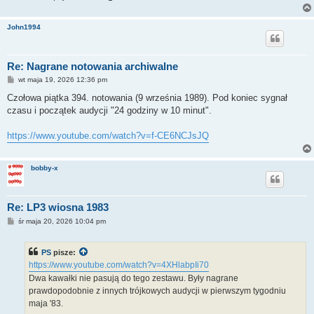
John1994
Re: Nagrane notowania archiwalne
P
wt maja 19, 2026 12:36 pm
o
s
Czołowa piątka 394. notowania (9 września 1989). Pod koniec sygnał
t
czasu i początek audycji "24 godziny w 10 minut".
https://www.youtube.com/watch?v=f-CE6NCJsJQ
bobby-x
Re: LP3 wiosna 1983
P
śr maja 20, 2026 10:04 pm
o
s
t
PS
pisze:
https://www.youtube.com/watch?v=4XHlabpIi70
Dwa kawałki nie pasują do tego zestawu. Były nagrane
prawdopodobnie z innych trójkowych audycji w pierwszym tygodniu
maja '83.