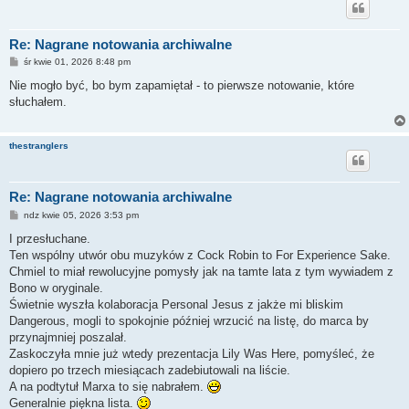
Re: Nagrane notowania archiwalne
P
śr kwie 01, 2026 8:48 pm
o
s
Nie mogło być, bo bym zapamiętał - to pierwsze notowanie, które
t
słuchałem.
thestranglers
Re: Nagrane notowania archiwalne
P
ndz kwie 05, 2026 3:53 pm
o
s
I przesłuchane.
t
Ten wspólny utwór obu muzyków z Cock Robin to For Experience Sake.
Chmiel to miał rewolucyjne pomysły jak na tamte lata z tym wywiadem z
Bono w oryginale.
Świetnie wyszła kolaboracja Personal Jesus z jakże mi bliskim
Dangerous, mogli to spokojnie później wrzucić na listę, do marca by
przynajmniej poszalał.
Zaskoczyła mnie już wtedy prezentacja Lily Was Here, pomyśleć, że
dopiero po trzech miesiącach zadebiutowali na liście.
A na podtytuł Marxa to się nabrałem.
Generalnie piękna lista.