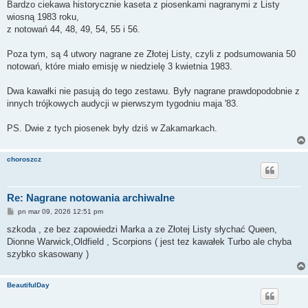
Bardzo ciekawa historycznie kaseta z piosenkami nagranymi z Listy
wiosną 1983 roku,
z notowań 44, 48, 49, 54, 55 i 56.
Poza tym, są 4 utwory nagrane ze Złotej Listy, czyli z podsumowania 50
notowań, które miało emisję w niedzielę 3 kwietnia 1983.
Dwa kawałki nie pasują do tego zestawu. Były nagrane prawdopodobnie z
innych trójkowych audycji w pierwszym tygodniu maja '83.
PS. Dwie z tych piosenek były dziś w Zakamarkach.
choroszcz
Re: Nagrane notowania archiwalne
P
pn mar 09, 2026 12:51 pm
o
s
szkoda , ze bez zapowiedzi Marka a ze Złotej Listy słychać Queen,
t
Dionne Warwick,Oldfield , Scorpions ( jest tez kawałek Turbo ale chyba
szybko skasowany )
BeautifulDay