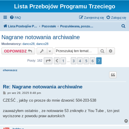
Lista Przebojów Programu Trzeciego
FAQ
Zarejestruj się
Zaloguj się
S
Lista Przebojów Programu Trzeciego
Pozostałe
Poszukiwana, poszukiwany!
z
Nagrane notowania archiwalne
u
Moderatorzy:
danco28
,
danco28
k
Szukaj
Wyszuki
ODPOWIEDZ
a
Strona
7
z
7
1
3
4
5
6
7
Poprzednia
Posty: 162
j
…
choroszcz
Re: Nagrane notowania archiwalne
P
pn wrz 29, 2025 8:48 pm
o
s
CZEŚĆ , jakby co prosze do mnie dzwonić 504-203-538
t
zauważyłem ostatnio , ze notowanie 53 zniknęło z You Tube , tzn jest
wyciszone z powodu praw autorskich
bobby-x