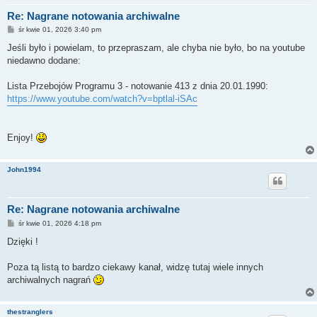
Re: Nagrane notowania archiwalne
P
śr kwie 01, 2026 3:40 pm
o
s
Jeśli było i powielam, to przepraszam, ale chyba nie było, bo na youtube
t
niedawno dodane:
Lista Przebojów Programu 3 - notowanie 413 z dnia 20.01.1990:
https://www.youtube.com/watch?v=bptlal-iSAc
Enjoy!
John1994
Re: Nagrane notowania archiwalne
P
śr kwie 01, 2026 4:18 pm
o
s
Dzięki !
t
Poza tą listą to bardzo ciekawy kanał, widzę tutaj wiele innych
archiwalnych nagrań
thestranglers