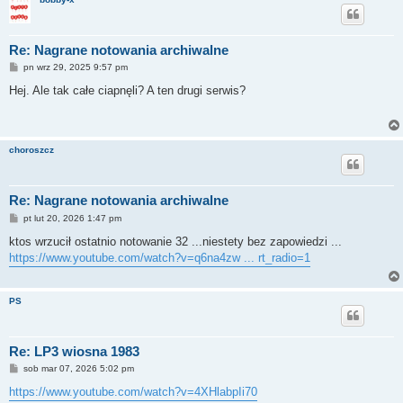
Re: Nagrane notowania archiwalne
P
pn wrz 29, 2025 9:57 pm
o
s
Hej. Ale tak całe ciapnęli? A ten drugi serwis?
t
choroszcz
Re: Nagrane notowania archiwalne
P
pt lut 20, 2026 1:47 pm
o
s
ktos wrzucił ostatnio notowanie 32 ...niestety bez zapowiedzi ...
t
https://www.youtube.com/watch?v=q6na4zw ... rt_radio=1
PS
Re: LP3 wiosna 1983
P
sob mar 07, 2026 5:02 pm
o
s
https://www.youtube.com/watch?v=4XHlabpIi70
t