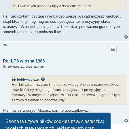
PS. Dwie z tych piosenek były dziś w Zakamarkach.
Hej, tak czytam, czytam i nie bardzo wierzę. A skąd możesz wiedxieć,
skąd ktoś inny mógł nagrać coś i podajesz tak precyzyjny okres
czasowy? W innych audycjach, w 1983 roku, przeważnie grano z tych
samych tasiemek co podczas listy...
PS
Re: LP3 wiosna 1983
P
czw maja 21, 2026 8:24 am
o
s
t
bobby-x
pisze:
Hej, tak czytam, czytam i nie bardzo wierzę. A skąd możesz wiedxieć,
skąd ktoś inny mógł nagrać coś i podajesz tak precyzyjny okres
czasowy? W innych audycjach, w 1983 roku, przeważnie grano z tych
samych tasiemek co podczas listy...
Nie musisz wierzyć. Możesz sam to uporządkować.
A przy tym akurat zdaniu użyłem słowa "prawdopodobnie".
Strona ta używa plików cookies (tzw. ciasteczka)
w celach statystycznych, reklamowych oraz