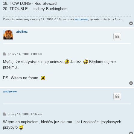
19. HOW LONG - Rod Steward
20. TROUBLE - Lindsey Buckingham
Ostatnio zmieniony czw sty 17, 2008 6:16 pm przez
andywaw
, łącznie zmieniany 1 raz.
abd3mz
P
pn sty 14, 2008 1:09 am
o
s
Myślę, że statystyczni się ucieszą.
Ja też.
Błędami się nie
t
przejmuj.
PS. Witam na forum.
andywaw
P
pn sty 14, 2008 1:16 am
o
s
W tym co napisałem, błedów już nie ma. Lat i zdolności językowych
t
przybyło