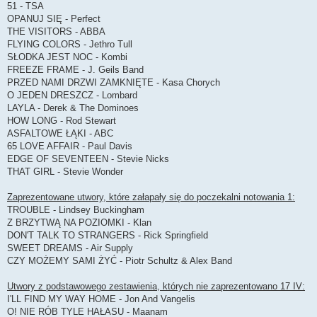
51 - TSA
OPANUJ SIĘ - Perfect
THE VISITORS - ABBA
FLYING COLORS - Jethro Tull
SŁODKA JEST NOC - Kombi
FREEZE FRAME - J. Geils Band
PRZED NAMI DRZWI ZAMKNIĘTE - Kasa Chorych
O JEDEN DRESZCZ - Lombard
LAYLA - Derek & The Dominoes
HOW LONG - Rod Stewart
ASFALTOWE ŁĄKI - ABC
65 LOVE AFFAIR - Paul Davis
EDGE OF SEVENTEEN - Stevie Nicks
THAT GIRL - Stevie Wonder
Zaprezentowane utwory, które załapały się do poczekalni notowania 1:
TROUBLE - Lindsey Buckingham
Z BRZYTWĄ NA POZIOMKI - Klan
DON'T TALK TO STRANGERS - Rick Springfield
SWEET DREAMS - Air Supply
CZY MOŻEMY SAMI ŻYĆ - Piotr Schultz & Alex Band
Utwory z podstawowego zestawienia, których nie zaprezentowano 17 IV:
I'LL FIND MY WAY HOME - Jon And Vangelis
O! NIE RÓB TYLE HAŁASU - Maanam