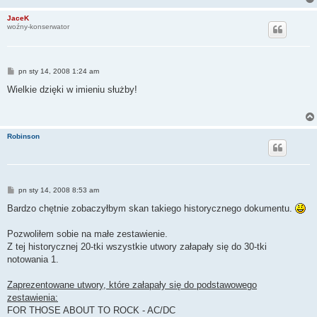
JaceK
woźny-konserwator
P
pn sty 14, 2008 1:24 am
o
s
Wielkie dzięki w imieniu służby!
t
Robinson
P
pn sty 14, 2008 8:53 am
o
s
Bardzo chętnie zobaczyłbym skan takiego historycznego dokumentu.
t
Pozwoliłem sobie na małe zestawienie.
Z tej historycznej 20-tki wszystkie utwory załapały się do 30-tki
notowania 1.
Zaprezentowane utwory, które załapały się do podstawowego
zestawienia:
FOR THOSE ABOUT TO ROCK - AC/DC