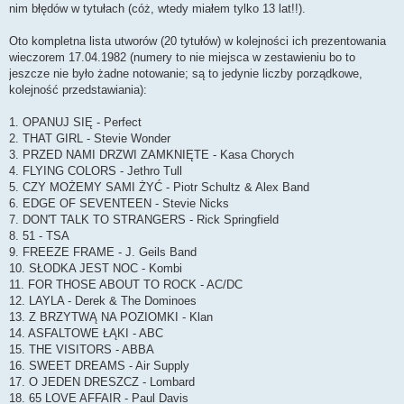
nim błędów w tytułach (cóż, wtedy miałem tylko 13 lat!!).
Oto kompletna lista utworów (20 tytułów) w kolejności ich prezentowania
wieczorem 17.04.1982 (numery to nie miejsca w zestawieniu bo to
jeszcze nie było żadne notowanie; są to jedynie liczby porządkowe,
kolejność przedstawiania):
1. OPANUJ SIĘ - Perfect
2. THAT GIRL - Stevie Wonder
3. PRZED NAMI DRZWI ZAMKNIĘTE - Kasa Chorych
4. FLYING COLORS - Jethro Tull
5. CZY MOŻEMY SAMI ŻYĆ - Piotr Schultz & Alex Band
6. EDGE OF SEVENTEEN - Stevie Nicks
7. DON'T TALK TO STRANGERS - Rick Springfield
8. 51 - TSA
9. FREEZE FRAME - J. Geils Band
10. SŁODKA JEST NOC - Kombi
11. FOR THOSE ABOUT TO ROCK - AC/DC
12. LAYLA - Derek & The Dominoes
13. Z BRZYTWĄ NA POZIOMKI - Klan
14. ASFALTOWE ŁĄKI - ABC
15. THE VISITORS - ABBA
16. SWEET DREAMS - Air Supply
17. O JEDEN DRESZCZ - Lombard
18. 65 LOVE AFFAIR - Paul Davis