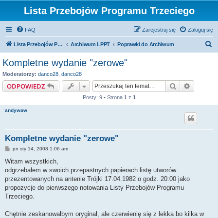
Lista Przebojów Programu Trzeciego
FAQ
Zarejestruj się
Zaloguj się
S
Lista Przebojów Programu Trzeciego
Archiwum LPPT
Poprawki do Archiwum
z
Kompletne wydanie "zerowe"
u
Moderatorzy:
danco28
,
danco28
k
Szukaj
Wyszuki
ODPOWIEDZ
a
Posty: 9 • Strona
1
z
1
j
andywaw
Kompletne wydanie "zerowe"
P
pn sty 14, 2008 1:06 am
o
s
Witam wszystkich,
t
odgrzebałem w swoich przepastnych papierach listę utworów
przezentowanych na antenie Trójki 17.04.1982 o godz. 20:00 jako
propozycje do pierwszego notowania Listy Przebojów Programu
Trzeciego.
Chętnie zeskanowałbym oryginał, ale czerwienię się z lekka bo kilka w