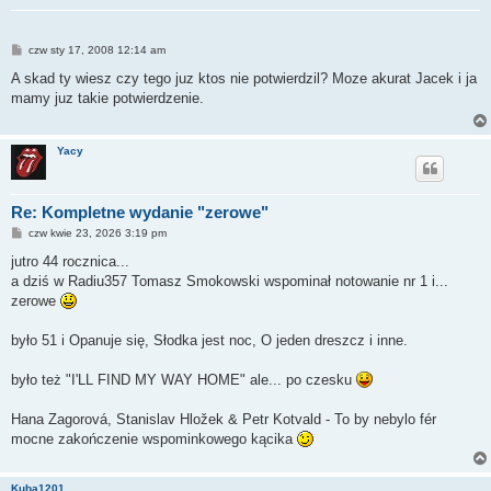
P
czw sty 17, 2008 12:14 am
o
s
A skad ty wiesz czy tego juz ktos nie potwierdzil? Moze akurat Jacek i ja
t
mamy juz takie potwierdzenie.
Yacy
Re: Kompletne wydanie "zerowe"
P
czw kwie 23, 2026 3:19 pm
o
s
jutro 44 rocznica...
t
a dziś w Radiu357 Tomasz Smokowski wspominał notowanie nr 1 i...
zerowe
było 51 i Opanuje się, Słodka jest noc, O jeden dreszcz i inne.
było też "I'LL FIND MY WAY HOME" ale... po czesku
Hana Zagorová, Stanislav Hložek & Petr Kotvald - To by nebylo fér
mocne zakończenie wspominkowego kącika
Kuba1201