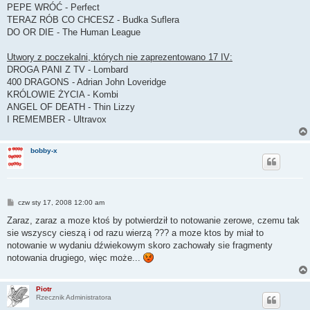
PEPE WRÓĆ - Perfect
TERAZ RÓB CO CHCESZ - Budka Suflera
DO OR DIE - The Human League
Utwory z poczekalni, których nie zaprezentowano 17 IV:
DROGA PANI Z TV - Lombard
400 DRAGONS - Adrian John Loveridge
KRÓLOWIE ŻYCIA - Kombi
ANGEL OF DEATH - Thin Lizzy
I REMEMBER - Ultravox
bobby-x
P
czw sty 17, 2008 12:00 am
o
s
Zaraz, zaraz a moze ktoś by potwierdził to notowanie zerowe, czemu tak
t
sie wszyscy cieszą i od razu wierzą ??? a moze ktos by miał to
notowanie w wydaniu dźwiekowym skoro zachowały sie fragmenty
notowania drugiego, więc może...
Piotr
Rzecznik Administratora