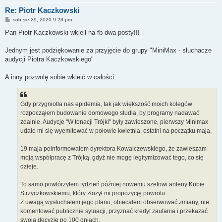
Re: Piotr Kaczkowski
P
sob sie 29, 2020 9:23 pm
o
s
Pan Piotr Kaczkowski wkleił na fb dwa posty!!!
t
Jednym jest podziękowanie za przyjęcie do grupy "MiniMax - słuchacze
audycji Piotra Kaczkowskiego"
A inny pozwolę sobie wkleić w całości:
Gdy przygniotła nas epidemia, tak jak większość moich kolegów
rozpocząłem budowanie domowego studia, by programy nadawać
zdalnie. Audycje "W tonacji Trójki" były zawieszone, pierwszy Minimax
udało mi się wyemitować w połowie kwietnia, ostatni na początku maja.
19 maja poinformowałem dyrektora Kowalczewskiego, że zawieszam
moją współpracę z Trójką, gdyż nie mogę legitymizować tego, co się
dzieje.
To samo powtórzyłem tydzień później nowemu szefowi anteny Kubie
Strzyczkowskiemu, który złożył mi propozycję powrotu.
Z uwagą wysłuchałem jego planu, obiecałem obserwować zmiany, nie
komentować publicznie sytuacji, przyznać kredyt zaufania i przekazać
swoją decyzję po 100 dniach.