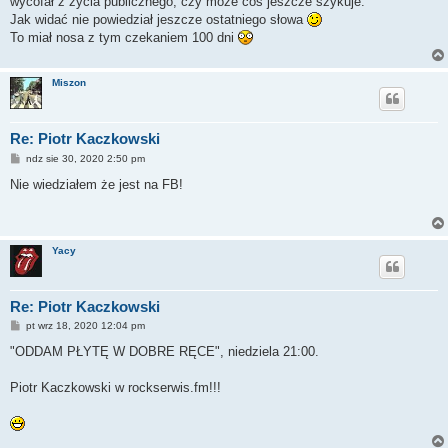
wycofał z życia publicznego, czy może coś jeszcze szykuje.
Jak widać nie powiedział jeszcze ostatniego słowa
To miał nosa z tym czekaniem 100 dni
Miszon
Re: Piotr Kaczkowski
P
ndz sie 30, 2020 2:50 pm
o
s
Nie wiedziałem że jest na FB!
t
Yacy
Re: Piotr Kaczkowski
P
pt wrz 18, 2020 12:04 pm
o
s
"ODDAM PŁYTĘ W DOBRE RĘCE", niedziela 21:00.
t
Piotr Kaczkowski w rockserwis.fm!!!