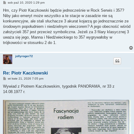
P
sob paź 10, 2020 1:29 pm
o
s
Hm, czy Piotr Kaczkowski będzie jednocześnie w Rock Serwis i 357?
t
Niby jako emeryt może wszystko a te stacje w zasadzie nie są
konkurencyjne, ale stali słuchacze 3 akurat kojarzą go jednoznacznie ze
środowym popołudniem i niedzielnym wieczorem? A jego obecność wśród
założycieli 357 jest przecież symboliczna. Jeżeli za 3 filary klasycznej 3
uważa się jego, Manna i Niedźwieckiego to 357 wygrywałoby w
trójkowości w stosunku 2 do 1.
jollyroger72
Re: Piotr Kaczkowski
P
wt kwie 21, 2026 7:05 pm
o
s
Wywiad z Piotrem Kaczkowskim, tygodnik PANORAMA, nr 33 z
t
14.08.1977 r.