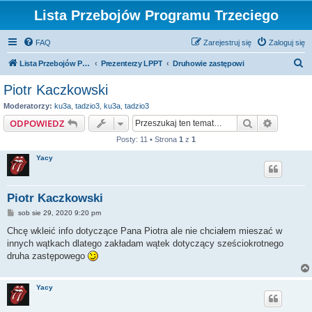
Lista Przebojów Programu Trzeciego
FAQ
Zarejestruj się
Zaloguj się
S
Lista Przebojów Programu Trzeciego
Prezenterzy LPPT
Druhowie zastępowi
z
Piotr Kaczkowski
u
Moderatorzy:
ku3a
,
tadzio3
,
ku3a
,
tadzio3
k
Szukaj
Wyszuki
ODPOWIEDZ
a
Posty: 11 • Strona
1
z
1
j
Yacy
Piotr Kaczkowski
P
sob sie 29, 2020 9:20 pm
o
s
Chcę wkleić info dotyczące Pana Piotra ale nie chciałem mieszać w
t
innych wątkach dlatego zakładam wątek dotyczący sześciokrotnego
druha zastępowego
Yacy