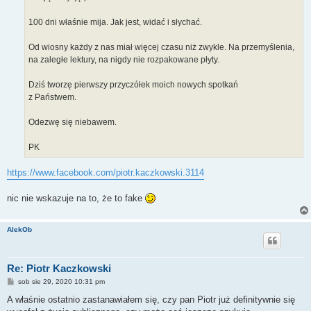
100 dni właśnie mija. Jak jest, widać i słychać.
Od wiosny każdy z nas miał więcej czasu niż zwykle. Na przemyślenia,
na zaległe lektury, na nigdy nie rozpakowane płyty.
Dziś tworzę pierwszy przyczółek moich nowych spotkań
z Państwem.
Odezwę się niebawem.
PK
https://www.facebook.com/piotr.kaczkowski.3114
nic nie wskazuje na to, że to fake
AlekOb
Re: Piotr Kaczkowski
P
sob sie 29, 2020 10:31 pm
o
s
A właśnie ostatnio zastanawiałem się, czy pan Piotr już definitywnie się
t