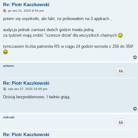
Re: Piotr Kaczkowski
P
pn wrz 21, 2020 8:54 pm
o
s
potem się uspokoiło, ale fakt, że próbowałem na 3 appkach...
t
audycja jednak zamiast dwóch godzin trwała jedną.
za tydzień mają zrobić "szersze drzwi' dla wszystkich chętnych
tymczasem liczba patronów RS w ciągu 24 godzin wzrosła z 256 do 350!
airborn
Re: Piotr Kaczkowski
P
ndz wrz 27, 2020 10:05 pm
o
s
Dzisiaj bezproblemowo. I ładnie grają.
t
mikrobi
Re: Piotr Kaczkowski