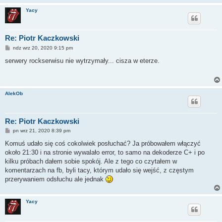
Yacy
Re: Piotr Kaczkowski
P
ndz wrz 20, 2020 9:15 pm
o
s
serwery rockserwisu nie wytrzymały... cisza w eterze.
t
AlekOb
Re: Piotr Kaczkowski
P
pn wrz 21, 2020 8:39 pm
o
s
Komuś udało się coś cokolwiek posłuchać? Ja próbowałem włączyć
t
około 21:30 i na stronie wywalało error, to samo na dekoderze C+ i po
kilku próbach dałem sobie spokój. Ale z tego co czytałem w
komentarzach na fb, byli tacy, którym udało się wejść, z częstym
przerywaniem odsłuchu ale jednak
Yacy