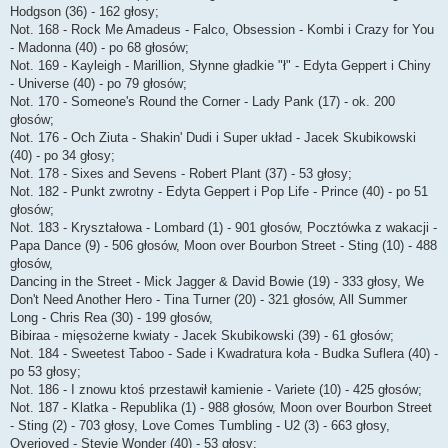
Hodgson (36) - 162 głosy;
Not. 168 - Rock Me Amadeus - Falco, Obsession - Kombi i Crazy for You
- Madonna (40) - po 68 głosów;
Not. 169 - Kayleigh - Marillion, Słynne gładkie "ł" - Edyta Geppert i Chiny
- Universe (40) - po 79 głosów;
Not. 170 - Someone's Round the Corner - Lady Pank (17) - ok. 200
głosów;
Not. 176 - Och Ziuta - Shakin' Dudi i Super układ - Jacek Skubikowski
(40) - po 34 głosy;
Not. 178 - Sixes and Sevens - Robert Plant (37) - 53 głosy;
Not. 182 - Punkt zwrotny - Edyta Geppert i Pop Life - Prince (40) - po 51
głosów;
Not. 183 - Kryształowa - Lombard (1) - 901 głosów, Pocztówka z wakacji -
Papa Dance (9) - 506 głosów, Moon over Bourbon Street - Sting (10) - 488
głosów,
Dancing in the Street - Mick Jagger & David Bowie (19) - 333 głosy, We
Don't Need Another Hero - Tina Turner (20) - 321 głosów, All Summer
Long - Chris Rea (30) - 199 głosów,
Bibiraa - mięsożerne kwiaty - Jacek Skubikowski (39) - 61 głosów;
Not. 184 - Sweetest Taboo - Sade i Kwadratura koła - Budka Suflera (40) -
po 53 głosy;
Not. 186 - I znowu ktoś przestawił kamienie - Variete (10) - 425 głosów;
Not. 187 - Klatka - Republika (1) - 988 głosów, Moon over Bourbon Street
- Sting (2) - 703 głosy, Love Comes Tumbling - U2 (3) - 663 głosy,
Overjoyed - Stevie Wonder (40) - 53 głosy;