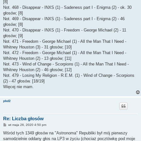
[8]
Not. 468 - Disappear - INXS (1) - Sadeness part I - Enigma (2) - ok. 30
głosów; [8]
Not. 469 - Disappear - INXS (1) - Sadeness part I - Enigma (2) - 46
głosów; [8]
Not. 470 - Disappear - INXS (1) - Freedom - George Michael (2) - 11
głosów; [9]
Not. 471 - Freedom - George Michael (1) - All the Man That I Need -
Whitney Houston (3) - 31 głosów; [10]
Not. 472 - Freedom - George Michael (1) - All the Man That I Need -
Whitney Houston (2) - 13 głosów; [11]
Not. 473 - Wind of Change - Scorpions (1) - All the Man That I Need -
Whitney Houston (2) - 46 głosów; [12]
Not. 479 - Losing My Religion - R.E.M. (1) - Wind of Change - Scorpions
(2) - 47 głosów. [18/19]
Więcej nie mam.
pbd2
Re: Liczba głosów
P
wt maja 26, 2020 4:50 pm
o
s
Wśród tych 1349 głosów na "Astronoma" Republiki był mój pierwszy
t
samodzielnie oddany głos na LP3 w życiu (chociaż pocztówkę pod moje