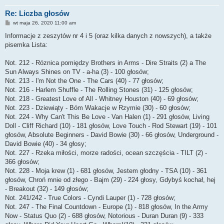
Re: Liczba głosów
P
wt maja 26, 2020 11:00 am
o
s
Informacje z zeszytów nr 4 i 5 (oraz kilka danych z nowszych), a także
t
pisemka Lista:
Not. 212 - Róznica pomiędzy Brothers in Arms - Dire Straits (2) a The
Sun Always Shines on TV - a-ha (3) - 100 głosów;
Not. 213 - I'm Not the One - The Cars (40) - 77 głosów;
Not. 216 - Harlem Shuffle - The Rolling Stones (31) - 125 głosów;
Not. 218 - Greatest Love of All - Whitney Houston (40) - 69 głosów;
Not. 223 - Dziewiąty - Bóm Wakacje w Rzymie (30) - 60 głosów;
Not. 224 - Why Can't This Be Love - Van Halen (1) - 291 głosów, Living
Doll - Cliff Richard (10) - 181 głosów, Love Touch - Rod Stewart (19) - 101
głosów, Absolute Beginners - David Bowie (30) - 66 głosów, Underground -
David Bowie (40) - 34 głosy;
Not. 227 - Rzeka miłości, morze radości, ocean szczęścia - TILT (2) -
366 głosów;
Not. 228 - Moja krew (1) - 681 głosów, Jestem głodny - TSA (10) - 361
głosów, Chroń mnie od złego - Bajm (29) - 224 głosy, Gdybyś kochał, hej
- Breakout (32) - 149 głosów;
Not. 241/242 - True Colors - Cyndi Lauper (1) - 728 głosów;
Not. 247 - The Final Countdown - Europe (1) - 818 głosów, In the Army
Now - Status Quo (2) - 688 głosów, Notorious - Duran Duran (9) - 333