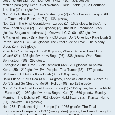
głosy, Where Did Your Heart Go - Wham!(10) - 331 głosów,
różnica pomiędzy Deep River Woman - Lionel Richie (30) a Heartland -
The The (31) - 7 głosów;
Not. 251 - In the Army Now - Status Quo (2) - 746 głosów, Changing All
the Time - Vicki Benckert (31) - 136 głosów;
Not. 252 - The Final Countdown - Europe (1) - 1682 głosy, In the Army
Now - Status Quo (2) - 1225 głosów, (3) True Blue - Madonna - 858
głosów, Błagam nie odmawiaj - Obywatel G.C. (8) - 650 głosów,
A Matter of Trust - Billy Joel (9) - 633 głosy, Don't Give Up - Kate Bush &
Peter Gabriel (13) - 540 głosów, The Other Side of Love - The Moody
Blues (14) - 533 głosy,
25 or 6 to 4 - Chicago (18) - 418 głosów, Where Did Your Heart Go -
Wham! (21) - 395 głosów, Krew Boga (26) - 338 głosów, War - Bruce
Springsteen (30) - 293 głosy,
Changing All the Time - Vicki Benckert (32) - 251 głosów, To palma -
Korba (35) - 210 głosów, Two People - Tina Turner (36) - 177 głosów,
Wuthering Hights'86 - Kate Bush (38) - 150 głosów,
Hallo Friend - Chris Rea (39) - 144 głosy, Land of Confusion - Genesis i
Don't Stand So Close to Me'86 - Police (40) - po 129 głosów;
Not. 257 - The Final Countdown - Europe (1) - 1192 głosy, Rock the Night
- Europe (2) - 1069 głosów, Krew Boga - Kult (3) - 666 głosów, Sunday
Morning - The Bolshoi (4) - 611 głosów, Najbliższy czas - Kapitan Nemo
(31) - powyżej 200 głosów;
Not. 258 - Rock the Night - Europe (1) - 1265 głosów, The Final
Countdown - Europe (2) - 123? (nieczytelne) głosów, I've Been Losing You