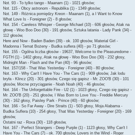
Not. 93 - To tylko tango - Maanam (1) - 1021 głosów;
Not. 115 - Obcy astronom - Republika (1) - 1349 głosów;
Not. 149 - Różnica pomiędzy Kreon - Maanam (1), a I Want to Know
What Love Is - Foreigner (2) - 8 głosów;
Not. 154 - Careless Whisper - George Michael (10) - 606 głosów, Atak na
głowę - Woo Boo Doo (30) - 191 głosów, Sztuka latania - Lady Pank (34) -
112 głosów,
Here and Now - Baden Baden (39) - ok. 100 głosów, Material Girl -
Madonna i Temat Bożeny - Budka suflera (40) - po 71 głosów;
Not. 155 - Ogólna liczba głosów - 19637, Welcome to the Pleasuredome -
FGTH (1) - 1402 głosy, Atak na głowę - Woo Boo Doo (30) - 232 głosy,
Midnight Man - Flash and the Pan (40) - 96 głosów;
Not. 157/158 - That Was Yesterday - Foreigner (40) - 80 głosów;
Not. 163 - Why Can't I Have You - The Cars (1) - 909 głosów, Jak lodu
bryła - Klincz (20) - 301 głosów, Czego się gapisz - Mr. ZOO'B (30) - 101
głosów, Mocne przyciąganie - Noah Noah (40) - 46 głosów;
Not. 164 - The Unforgettable Fire - U2 (1) - 1023 głosy, Czego się gapisz -
Mr. ZOO'B (20) - 251 głosów, I Was Born to Love You - Freddie Mercury
(30) - 162 głosy, Paisley Park - Prince (40) - 60 głosów;
Not. 166 - So Far Away - Dire Straits (1) - 503 głosy, Moja Alabama -
Budka Suflera (10) - 254 głosy, That Was Yesterday - Foreigner (20) - 169
głosów,
Ostatni raz - Roxa (30) - 118 głosów,
Not. 167 - Perfect Strangers - Deep Purple (1) - 1123 głosy, Why Can't I
Have You - The Cars (7) - ok. 700 głosów, Lovers in the Wind - Roger