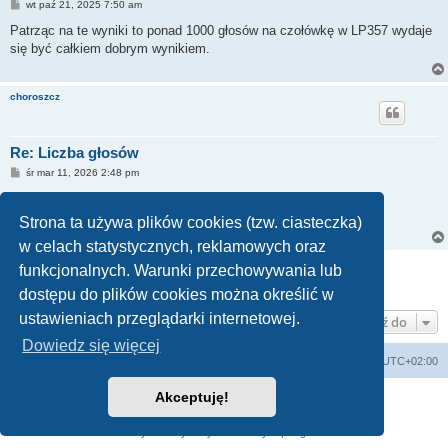
P
wt paź 21, 2025 7:50 am
o
s
Patrząc na te wyniki to ponad 1000 głosów na czołówkę w LP357 wydaje
t
się być całkiem dobrym wynikiem.
choroszcz
Re: Liczba głosów
P
śr mar 11, 2026 2:48 pm
o
s
tylko wtedy głosowało sie na 1 piosenkę , teraz na 10
t
Strona ta używa plików cookies (tzw. ciasteczka)
w celach statystycznych, reklamowych oraz
ODPOWIEDZ
funkcjonalnych. Warunki przechowywania lub
Posty: 16 • Strona
1
z
1
dostępu do plików cookies można określić w
ustawieniach przeglądarki internetowej.
Przejdź do
Dowiedz się więcej
Lista Przebojów Programu Trzeciego
Strefa czasowa
UTC+02:00
Akceptuję!
Technologię dostarcza
phpBB
® Forum Software © phpBB Limited
Polski pakiet językowy dostarcza
phpBB.pl
Zasady ochrony danych osobowych
|
Regulamin