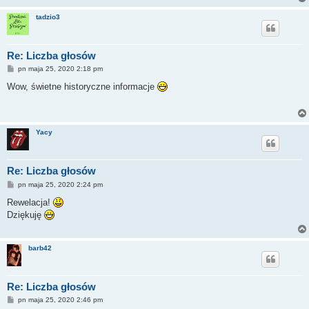
tadzio3
Re: Liczba głosów
P
pn maja 25, 2020 2:18 pm
o
s
Wow, świetne historyczne informacje
t
Yacy
Re: Liczba głosów
P
pn maja 25, 2020 2:24 pm
o
s
Rewelacja!
t
Dziękuję
barb42
Re: Liczba głosów
P
pn maja 25, 2020 2:46 pm
o