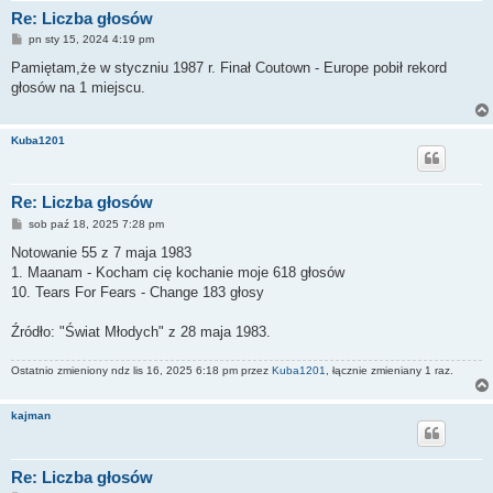
Re: Liczba głosów
P
pn sty 15, 2024 4:19 pm
o
s
Pamiętam,że w styczniu 1987 r. Finał Coutown - Europe pobił rekord
t
głosów na 1 miejscu.
Kuba1201
Re: Liczba głosów
P
sob paź 18, 2025 7:28 pm
o
s
Notowanie 55 z 7 maja 1983
t
1. Maanam - Kocham cię kochanie moje 618 głosów
10. Tears For Fears - Change 183 głosy
Źródło: "Świat Młodych" z 28 maja 1983.
Ostatnio zmieniony ndz lis 16, 2025 6:18 pm przez
Kuba1201
, łącznie zmieniany 1 raz.
kajman
Re: Liczba głosów