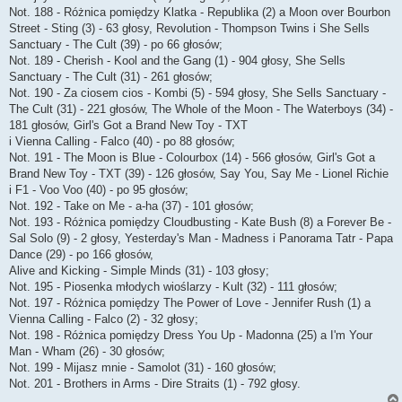
Not. 188 - Różnica pomiędzy Klatka - Republika (2) a Moon over Bourbon
Street - Sting (3) - 63 głosy, Revolution - Thompson Twins i She Sells
Sanctuary - The Cult (39) - po 66 głosów;
Not. 189 - Cherish - Kool and the Gang (1) - 904 głosy, She Sells
Sanctuary - The Cult (31) - 261 głosów;
Not. 190 - Za ciosem cios - Kombi (5) - 594 głosy, She Sells Sanctuary -
The Cult (31) - 221 głosów, The Whole of the Moon - The Waterboys (34) -
181 głosów, Girl's Got a Brand New Toy - TXT
i Vienna Calling - Falco (40) - po 88 głosów;
Not. 191 - The Moon is Blue - Colourbox (14) - 566 głosów, Girl's Got a
Brand New Toy - TXT (39) - 126 głosów, Say You, Say Me - Lionel Richie
i F1 - Voo Voo (40) - po 95 głosów;
Not. 192 - Take on Me - a-ha (37) - 101 głosów;
Not. 193 - Różnica pomiędzy Cloudbusting - Kate Bush (8) a Forever Be -
Sal Solo (9) - 2 głosy, Yesterday's Man - Madness i Panorama Tatr - Papa
Dance (29) - po 166 głosów,
Alive and Kicking - Simple Minds (31) - 103 głosy;
Not. 195 - Piosenka młodych wioślarzy - Kult (32) - 111 głosów;
Not. 197 - Różnica pomiędzy The Power of Love - Jennifer Rush (1) a
Vienna Calling - Falco (2) - 32 głosy;
Not. 198 - Różnica pomiędzy Dress You Up - Madonna (25) a I'm Your
Man - Wham (26) - 30 głosów;
Not. 199 - Mijasz mnie - Samolot (31) - 160 głosów;
Not. 201 - Brothers in Arms - Dire Straits (1) - 792 głosy.