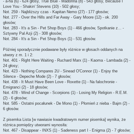
- a-ha (6) - 624 głosy, True Blue - Madonna (8) - 543 głosy, Because I
Love You - Shakin' Stevens (10) - 502 głosy;
Not. 259 - Najbliższy czas - Kapitan Nemo (27) - 177 głosów;
Not. 277 - Over the Hills and Far Away - Gary Moore (12) - ok. 200
głosów;
Not. 283 - It's a Sin - Pet Shop Boys (1) - 466 głosów, Spotkanie z... -
Sztywny Pal Azji (2) - 308 głosów;
Not. 284 - It's a Sin - Pet Shop Boys (1) - 531 głosów.
Później sporadycznie podawane były różnice w głosach oddanych na
utwory z m. 1 i 2:
Not. 401 - Right Here Waiting - Ruchard Marx (1) - Kaoma - Lambada (2) -
24 głosy;
Not. 423 - Nothing Compares 2U - Sinead O'Connor (1) - Enjoy the
Silence - Depeche Mode (2) - 7 głosów;
Not. 438 - It Must Have Been Love - Roxette (1) - Na falochronie -
Emigranci (2) - 18 głosów;
Not. 478 - Wind of Change - Scorpions (1) - Losing My Religion - R.E.M.
(2) - 6 głosów;
Not. 585 - Ostatni pocałunek - De Mono (1) - Płomień z nieba - Bajm (2) -
6 głosów.
Z pisemka Lista [w nawiasie kwadratowym numer pisemka] wynika, że
różnica pomiędzy utworami wynosiła:
Not. 467 - Disappear - INXS (1) - Sadeness part I - Enigma (2) - 7 głosów;