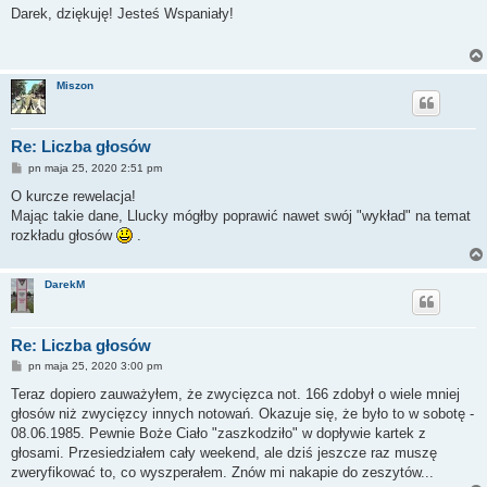
s
Darek, dziękuję! Jesteś Wspaniały!
t
Miszon
Re: Liczba głosów
P
pn maja 25, 2020 2:51 pm
o
s
O kurcze rewelacja!
t
Mając takie dane, Llucky mógłby poprawić nawet swój "wykład" na temat
rozkładu głosów
.
DarekM
Re: Liczba głosów
P
pn maja 25, 2020 3:00 pm
o
s
Teraz dopiero zauważyłem, że zwycięzca not. 166 zdobył o wiele mniej
t
głosów niż zwycięzcy innych notowań. Okazuje się, że było to w sobotę -
08.06.1985. Pewnie Boże Ciało "zaszkodziło" w dopływie kartek z
głosami. Przesiedziałem cały weekend, ale dziś jeszcze raz muszę
zweryfikować to, co wyszperałem. Znów mi nakapie do zeszytów...