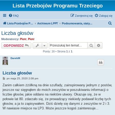
Lista Przebojów Programu Trzeciego
FAQ
Zarejestruj się
Zaloguj się
S
Lista Przebojów Programu Trzeciego
Archiwum LPPT
Podsumowania, statystyki
z
Liczba głosów
u
Moderatorzy:
Piotr
,
Piotr
k
Szukaj
Wyszuki
ODPOWIEDZ
a
Posty: 16 • Strona
1
z
1
j
DarekM
Liczba głosów
P
pn maja 25, 2020 2:08 pm
o
s
Zanim całkiem żżółkną na dnie szuflady, zainspirowany jednym z postów,
t
jeszcze raz sięgnąłem do moich zeszytów w poszukiwaniu informacji o
liczbie głosów, jakie oddano na niektóre utwory. Okazuje się, że w
połowie lat 80. zdarzało się, że prowadzący niekiedy podawał liczbę tych
głosów, a ja to zapisywałem. Dziś dzielę się danymi z zeszytów nr 2 i 3.
W nawiasie miejsce na LP3. Może jeszcze kogoś zainteresuje...