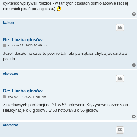
dyktando wpisywali rodzice - w tamtych czasach ośmiolatkowie raczej
nie umieli pisać po angielsku)
kajman
Re: Liczba głosów
P
ndz cze 21, 2020 10:09 pm
o
s
Jeżeli doszło na czas to pewnie tak, ale pamiętasz chyba jak działała
t
poczta.
choroszcz
Re: Liczba głosów
P
czw sie 10, 2023 11:01 pm
o
s
z niedawnych publikacji na YT w 52 notowaniu Kryzysowa narzeczona -
t
Halucynacje o 8 glosów , w 53 notowaniu o 56 głosów
choroszcz