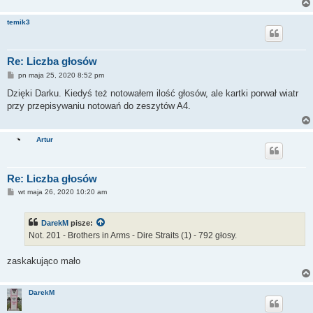
temik3
Re: Liczba głosów
P
pn maja 25, 2020 8:52 pm
o
s
Dzięki Darku. Kiedyś też notowałem ilość głosów, ale kartki porwał wiatr
t
przy przepisywaniu notowań do zeszytów A4.
Artur
Re: Liczba głosów
P
wt maja 26, 2020 10:20 am
o
s
t
DarekM
pisze:
Not. 201 - Brothers in Arms - Dire Straits (1) - 792 głosy.
zaskakująco mało
DarekM