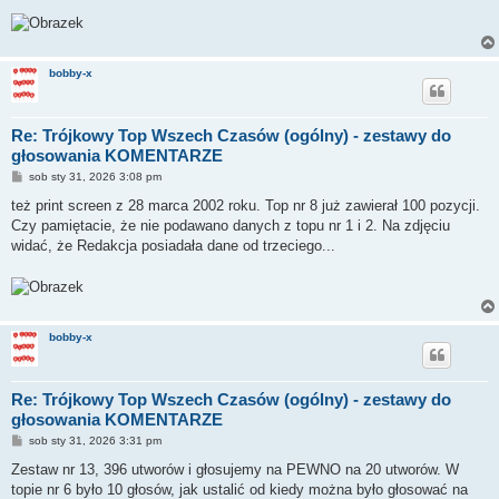
bobby-x
Re: Trójkowy Top Wszech Czasów (ogólny) - zestawy do
głosowania KOMENTARZE
P
sob sty 31, 2026 3:08 pm
o
s
też print screen z 28 marca 2002 roku. Top nr 8 już zawierał 100 pozycji.
t
Czy pamiętacie, że nie podawano danych z topu nr 1 i 2. Na zdjęciu
widać, że Redakcja posiadała dane od trzeciego...
bobby-x
Re: Trójkowy Top Wszech Czasów (ogólny) - zestawy do
głosowania KOMENTARZE
P
sob sty 31, 2026 3:31 pm
o
s
Zestaw nr 13, 396 utworów i głosujemy na PEWNO na 20 utworów. W
t
topie nr 6 było 10 głosów, jak ustalić od kiedy można było głosować na