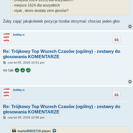
- miejsce 1624 dla wszystkich
- nijak , skoro dostały zero głosów?
Żeby zająć jakąkolwiek pozycje trzeba otrzymać chociaż jeden głos
bobby-x
Re: Trójkowy Top Wszech Czasów (ogólny) - zestawy do
głosowania KOMENTARZE
P
czw lut 05, 2026 10:51 pm
o
s
no tak
t
bobby-x
Re: Trójkowy Top Wszech Czasów (ogólny) - zestawy do
głosowania KOMENTARZE
P
czw lut 05, 2026 10:56 pm
o
s
t
mario85832719
pisze: