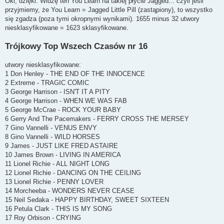
Oki, dzięki. Widzę ten You Learn na takiej płycie Jagged... czyli jeśli
t
przyjmiemy, że You Learn = Jagged Little Pill (zastąpiony), to wszystko
się zgadza (poza tymi okropnymi wynikami). 1655 minus 32 utwory
niesklasyfikowane = 1623 sklasyfikowane.
Trójkowy Top Wszech Czasów nr 16
utwory niesklasyfikowane:
1 Don Henley - THE END OF THE INNOCENCE
2 Extreme - TRAGIC COMIC
3 George Harrison - ISN'T IT A PITY
4 George Harrison - WHEN WE WAS FAB
5 George McCrae - ROCK YOUR BABY
6 Gerry And The Pacemakers - FERRY CROSS THE MERSEY
7 Gino Vannelli - VENUS ENVY
8 Gino Vannelli - WILD HORSES
9 James - JUST LIKE FRED ASTAIRE
10 James Brown - LIVING IN AMERICA
11 Lionel Richie - ALL NIGHT LONG
12 Lionel Richie - DANCING ON THE CEILING
13 Lionel Richie - PENNY LOVER
14 Morcheeba - WONDERS NEVER CEASE
15 Neil Sedaka - HAPPY BIRTHDAY, SWEET SIXTEEN
16 Petula Clark - THIS IS MY SONG
17 Roy Orbison - CRYING