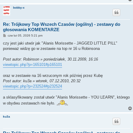
bobby-x
Re: Trójkowy Top Wszech Czasów (ogólny) - zestawy do
głosowania KOMENTARZE
P
czw lut 05, 2026 5:21 pm
o
s
czy jest jaki utwór jak "Alanis Morissette - JAGGED LITTLE PILL"
t
ponieważ widzę go w zestawie na top nr 16 u Robinsona
Post autor: Robinson » poniedziałek, 30.11.2009, 16:16
viewtopic.php?p=165101#p165101
oraz w zestawie na 16 wrzuconym rok później przez Kubę
Post autor: ku3a » wtorek, 07.12.2010, 20:32
viewtopic.php?p=232524#p232524
a sklasyfikowany został utwór "Alanis Morissette - YOU LEARN", którego
w obydwu zestawach nie było.
ku3a