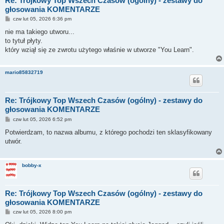
Re: Trójkowy Top Wszech Czasów (ogólny) - zestawy do
głosowania KOMENTARZE
P
czw lut 05, 2026 6:36 pm
o
s
nie ma takiego utworu...
t
to tytuł płyty.
który wziął się ze zwrotu użytego właśnie w utworze "You Learn".
mario85832719
Re: Trójkowy Top Wszech Czasów (ogólny) - zestawy do
głosowania KOMENTARZE
P
czw lut 05, 2026 6:52 pm
o
s
Potwierdzam, to nazwa albumu, z którego pochodzi ten sklasyfikowany
t
utwór.
bobby-x
Re: Trójkowy Top Wszech Czasów (ogólny) - zestawy do
głosowania KOMENTARZE
P
czw lut 05, 2026 8:00 pm
o
s