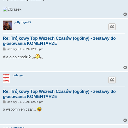
jollyroger72
Re: Trójkowy Top Wszech Czasów (ogólny) - zestawy do
głosowania KOMENTARZE
P
sob sty 31, 2026 12:12 pm
o
s
Ale o co chodzi?
t
bobby-x
Re: Trójkowy Top Wszech Czasów (ogólny) - zestawy do
głosowania KOMENTARZE
P
sob sty 31, 2026 12:27 pm
o
s
o wspomnień czar...
t