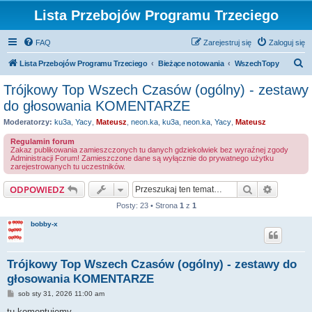
Lista Przebojów Programu Trzeciego
FAQ
Zarejestruj się
Zaloguj się
S
Lista Przebojów Programu Trzeciego
Bieżące notowania
WszechTopy
z
Trójkowy Top Wszech Czasów (ogólny) - zestawy
u
do głosowania KOMENTARZE
k
Moderatorzy:
ku3a
,
Yacy
,
Mateusz
,
neon.ka
,
ku3a
,
neon.ka
,
Yacy
,
Mateusz
a
Regulamin forum
j
Zakaz publikowania zamieszczonych tu danych gdziekolwiek bez wyraźnej zgody
Administracji Forum! Zamieszczone dane są wyłącznie do prywatnego użytku
zarejestrowanych tu uczestników.
Szukaj
Wyszuki
ODPOWIEDZ
Posty: 23 • Strona
1
z
1
bobby-x
Trójkowy Top Wszech Czasów (ogólny) - zestawy do
głosowania KOMENTARZE
P
sob sty 31, 2026 11:00 am
o
s
tu komentujemy...