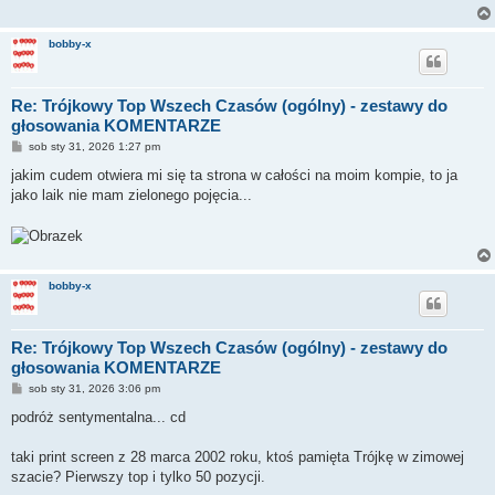
bobby-x
Re: Trójkowy Top Wszech Czasów (ogólny) - zestawy do
głosowania KOMENTARZE
P
sob sty 31, 2026 1:27 pm
o
s
jakim cudem otwiera mi się ta strona w całości na moim kompie, to ja
t
jako laik nie mam zielonego pojęcia...
bobby-x
Re: Trójkowy Top Wszech Czasów (ogólny) - zestawy do
głosowania KOMENTARZE
P
sob sty 31, 2026 3:06 pm
o
s
podróż sentymentalna... cd
t
taki print screen z 28 marca 2002 roku, ktoś pamięta Trójkę w zimowej
szacie? Pierwszy top i tylko 50 pozycji.