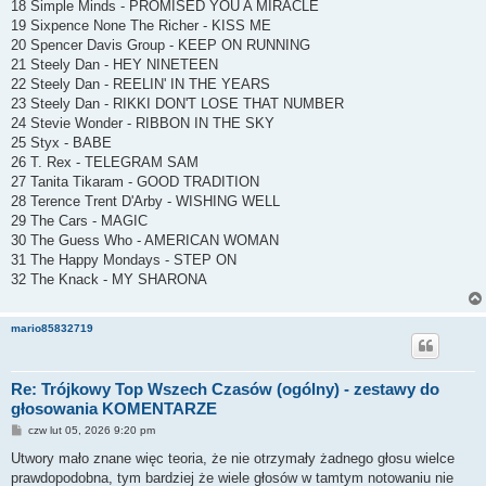
18 Simple Minds - PROMISED YOU A MIRACLE
19 Sixpence None The Richer - KISS ME
20 Spencer Davis Group - KEEP ON RUNNING
21 Steely Dan - HEY NINETEEN
22 Steely Dan - REELIN' IN THE YEARS
23 Steely Dan - RIKKI DON'T LOSE THAT NUMBER
24 Stevie Wonder - RIBBON IN THE SKY
25 Styx - BABE
26 T. Rex - TELEGRAM SAM
27 Tanita Tikaram - GOOD TRADITION
28 Terence Trent D'Arby - WISHING WELL
29 The Cars - MAGIC
30 The Guess Who - AMERICAN WOMAN
31 The Happy Mondays - STEP ON
32 The Knack - MY SHARONA
mario85832719
Re: Trójkowy Top Wszech Czasów (ogólny) - zestawy do
głosowania KOMENTARZE
P
czw lut 05, 2026 9:20 pm
o
s
Utwory mało znane więc teoria, że nie otrzymały żadnego głosu wielce
t
prawdopodobna, tym bardziej że wiele głosów w tamtym notowaniu nie