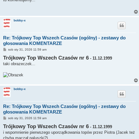
t
bobby-x
Re: Trójkowy Top Wszech Czasów (ogólny) - zestawy do
głosowania KOMENTARZE
P
sob sty 31, 2026 11:59 am
o
Trójkowy Top Wszech Czasów nr 6
s
- 11.12.1999
t
taki obrazeczek...
bobby-x
Re: Trójkowy Top Wszech Czasów (ogólny) - zestawy do
głosowania KOMENTARZE
P
sob sty 31, 2026 11:59 am
o
Trójkowy Top Wszech Czasów nr 6
s
- 11.12.1999
t
i wspomnienie pierwszego uporządkowania topów przez Piotra (Jacek też
chyba maczał paluszki?)