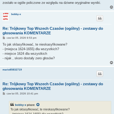
zostało w ogóle policzone ze względu na dziwne oryginalne wyniki.
bobby-x
Re: Trójkowy Top Wszech Czasów (ogólny) - zestawy do
głosowania KOMENTARZE
P
czw lut 05, 2026 9:53 pm
o
s
To jak sklasyfikować, te nieskasyfikowane?
t
- (miejsca 1624-1655) dla wszystkich?
- miejsce 1624 dla wszystkich
- nijak , skoro dostały zero głosów?
mario85832719
Re: Trójkowy Top Wszech Czasów (ogólny) - zestawy do
głosowania KOMENTARZE
P
czw lut 05, 2026 10:41 pm
o
s
t
bobby-x
pisze:
To jak sklasyfikować, te nieskasyfikowane?
- (miejsca 1624-1655) dla wszystkich?