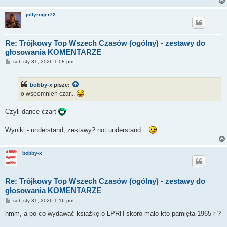
jollyroger72
Re: Trójkowy Top Wszech Czasów (ogólny) - zestawy do
głosowania KOMENTARZE
P
sob sty 31, 2026 1:08 pm
o
s
t
bobby-x
pisze:
o wspomnień czar...
Czyli dance czart
Wyniki - understand, zestawy? not understand...
bobby-x
Re: Trójkowy Top Wszech Czasów (ogólny) - zestawy do
głosowania KOMENTARZE
P
sob sty 31, 2026 1:16 pm
o
s
hmm, a po co wydawać książkę o LPRH skoro mało kto pamięta 1965 r ?
t