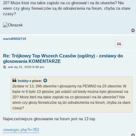
20? Może ktoś ma takie zapiski na co głosował i na ile utworów? Nie
wiem czy głosy forowiczów są do odnalezienia na forum, chyba za stare
czasy?
mario85832719
Re: Trójkowy Top Wszech Czasów (ogólny) - zestawy do
głosowania KOMENTARZE
P
sob sty 31, 2026 6:48 pm
o
s
t
bobby-x
pisze:
Zestaw nr 13, 396 utworów i głosujemy na PEWNO na 20 utworów. W
topie nr 6 było 10 głosów, jak ustalić od kiedy można było głosować na
20? Może ktoś ma takie zapiski na co głosował i na ile utworów? Nie
wiem czy głosy forowiczów są do odnalezienia na forum, chyba za stare
czasy?
Najwcześniejsze głosowanie na forum jest na 13 top.
viewtopic.php?t=352