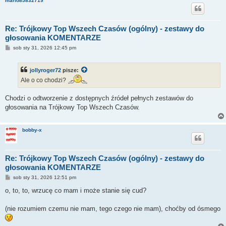
mario85832719
Re: Trójkowy Top Wszech Czasów (ogólny) - zestawy do
głosowania KOMENTARZE
P
sob sty 31, 2026 12:45 pm
o
s
t
jollyroger72
pisze:
Ale o co chodzi?
Chodzi o odtworzenie z dostępnych źródeł pełnych zestawów do
głosowania na Trójkowy Top Wszech Czasów.
bobby-x
Re: Trójkowy Top Wszech Czasów (ogólny) - zestawy do
głosowania KOMENTARZE
P
sob sty 31, 2026 12:51 pm
o
s
o, to, to, wrzucę co mam i może stanie się cud?
t
(nie rozumiem czemu nie mam, tego czego nie mam), choćby od ósmego