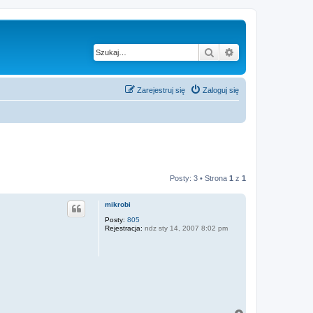
Szukaj
Wyszukiwanie z
Zarejestruj się
Zaloguj się
Posty: 3 • Strona
1
z
1
mikrobi
Posty:
805
Rejestracja:
ndz sty 14, 2007 8:02 pm