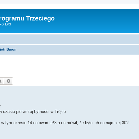
Programu Trzeciego
kół LP3
iotr Baron
Szukaj
Wyszukiwanie zaawansowane
:
w czasie pierwszej bytności w Trójce
 w tym okresie 14 notowań LP3 a on mówił, że było ich co najmniej 30?