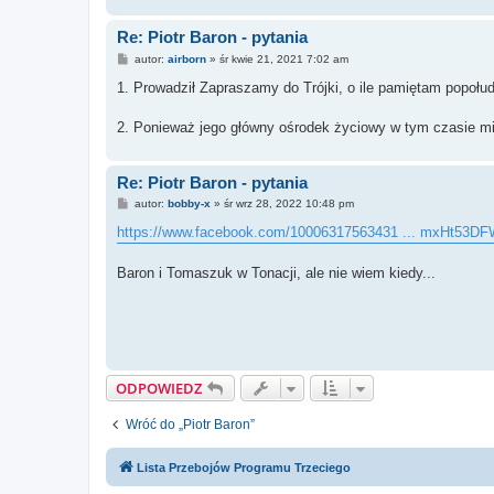
Re: Piotr Baron - pytania
P
autor:
airborn
»
śr kwie 21, 2021 7:02 am
o
s
1. Prowadził Zapraszamy do Trójki, o ile pamiętam popołudn
t
2. Ponieważ jego główny ośrodek życiowy w tym czasie mie
Re: Piotr Baron - pytania
P
autor:
bobby-x
»
śr wrz 28, 2022 10:48 pm
o
s
https://www.facebook.com/10006317563431 ... mxHt53D
t
Baron i Tomaszuk w Tonacji, ale nie wiem kiedy...
ODPOWIEDZ
Wróć do „Piotr Baron”
Lista Przebojów Programu Trzeciego