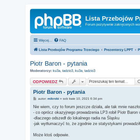
Lista Przebojów 
Forum pozytywnie zakręconych wo
Więcej…
FAQ
Lista Przebojów Programu Trzeciego
Prezenterzy LPPT
P
Piotr Baron - pytania
Moderatorzy:
ku3a
,
tadzio3
,
ku3a
,
tadzio3
ODPOWIEDZ
Piotr Baron - pytania
P
autor:
mikrobi
»
sob kwie 10, 2021 6:34 pm
o
s
Nie wiem, czy to forum jeszcze działa, ale tak mnie naszło
t
- co oprócz okazyjnego prowadzenia LP3 robił Piotr Baron 
-dlaczego odszedł do lokalnego radia na Śląsku
-jak wytłumaczyć to, że zgodnie ze statystykami prowadził
Może ktoś odpowie.