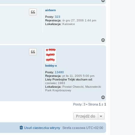
N
a
g
airborn
ó
r
Posty:
323
Rejestracja:
śr gru 27, 2006 1:44 pm
ę
Lokalizacja:
Katowice
N
a
g
ó
r
ę
bobby-x
Posty:
13480
Rejestracja:
pt lis 11, 2005 5:00 pm
Listy Przebojów Trójki słucham od:
czerwiec 1983
Lokalizacja:
Powiat Otwocki, Mazowiecki
Park Krajobrazowy
N
a
Posty: 3 • Strona
1
z
1
g
ó
r
Przejdź do
ę
Usuń ciasteczka witryny
Strefa czasowa
UTC+02:00