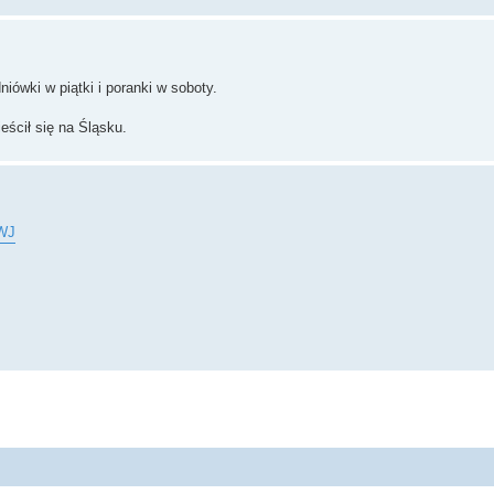
iówki w piątki i poranki w soboty.
ścił się na Śląsku.
FWJ