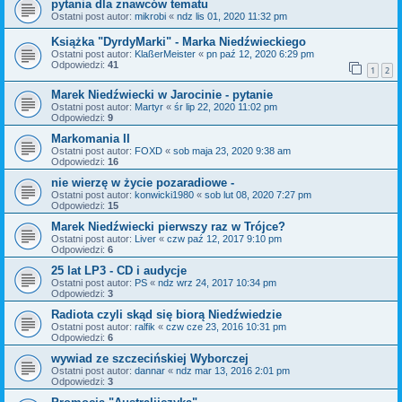
pytania dla znawców tematu
Ostatni post autor:
mikrobi
«
ndz lis 01, 2020 11:32 pm
Książka "DyrdyMarki" - Marka Niedźwieckiego
Ostatni post autor:
KlaßerMeister
«
pn paź 12, 2020 6:29 pm
Odpowiedzi:
41
1
2
Marek Niedźwiecki w Jarocinie - pytanie
Ostatni post autor:
Martyr
«
śr lip 22, 2020 11:02 pm
Odpowiedzi:
9
Markomania II
Ostatni post autor:
FOXD
«
sob maja 23, 2020 9:38 am
Odpowiedzi:
16
nie wierzę w życie pozaradiowe -
Ostatni post autor:
konwicki1980
«
sob lut 08, 2020 7:27 pm
Odpowiedzi:
15
Marek Niedźwiecki pierwszy raz w Trójce?
Ostatni post autor:
Liver
«
czw paź 12, 2017 9:10 pm
Odpowiedzi:
6
25 lat LP3 - CD i audycje
Ostatni post autor:
PS
«
ndz wrz 24, 2017 10:34 pm
Odpowiedzi:
3
Radiota czyli skąd się biorą Niedźwiedzie
Ostatni post autor:
ralfik
«
czw cze 23, 2016 10:31 pm
Odpowiedzi:
6
wywiad ze szczecińskiej Wyborczej
Ostatni post autor:
dannar
«
ndz mar 13, 2016 2:01 pm
Odpowiedzi:
3