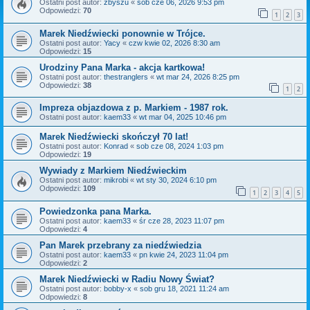
Ostatni post autor:
zbyszu
«
sob cze 06, 2026 9:53 pm
Odpowiedzi:
70
1
2
3
Marek Niedźwiecki ponownie w Trójce.
Ostatni post autor:
Yacy
«
czw kwie 02, 2026 8:30 am
Odpowiedzi:
15
Urodziny Pana Marka - akcja kartkowa!
Ostatni post autor:
thestranglers
«
wt mar 24, 2026 8:25 pm
Odpowiedzi:
38
1
2
Impreza objazdowa z p. Markiem - 1987 rok.
Ostatni post autor:
kaem33
«
wt mar 04, 2025 10:46 pm
Marek Niedźwiecki skończył 70 lat!
Ostatni post autor:
Konrad
«
sob cze 08, 2024 1:03 pm
Odpowiedzi:
19
Wywiady z Markiem Niedźwieckim
Ostatni post autor:
mikrobi
«
wt sty 30, 2024 6:10 pm
Odpowiedzi:
109
1
2
3
4
5
Powiedzonka pana Marka.
Ostatni post autor:
kaem33
«
śr cze 28, 2023 11:07 pm
Odpowiedzi:
4
Pan Marek przebrany za niedźwiedzia
Ostatni post autor:
kaem33
«
pn kwie 24, 2023 11:04 pm
Odpowiedzi:
2
Marek Niedźwiecki w Radiu Nowy Świat?
Ostatni post autor:
bobby-x
«
sob gru 18, 2021 11:24 am
Odpowiedzi:
8