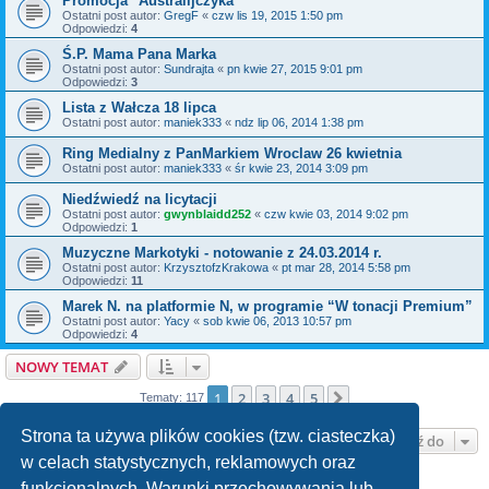
Promocja "Australijczyka"
Ostatni post autor:
GregF
«
czw lis 19, 2015 1:50 pm
Odpowiedzi:
4
Ś.P. Mama Pana Marka
Ostatni post autor:
Sundrajta
«
pn kwie 27, 2015 9:01 pm
Odpowiedzi:
3
Lista z Wałcza 18 lipca
Ostatni post autor:
maniek333
«
ndz lip 06, 2014 1:38 pm
Ring Medialny z PanMarkiem Wroclaw 26 kwietnia
Ostatni post autor:
maniek333
«
śr kwie 23, 2014 3:09 pm
Niedźwiedź na licytacji
Ostatni post autor:
gwynblaidd252
«
czw kwie 03, 2014 9:02 pm
Odpowiedzi:
1
Muzyczne Markotyki - notowanie z 24.03.2014 r.
Ostatni post autor:
KrzysztofzKrakowa
«
pt mar 28, 2014 5:58 pm
Odpowiedzi:
11
Marek N. na platformie N, w programie “W tonacji Premium”
Ostatni post autor:
Yacy
«
sob kwie 06, 2013 10:57 pm
Odpowiedzi:
4
NOWY TEMAT
1
2
3
4
5
Następna
Tematy: 117
Strona ta używa plików cookies (tzw. ciasteczka)
Przejdź do
w celach statystycznych, reklamowych oraz
funkcjonalnych. Warunki przechowywania lub
TWOJE UPRAWNIENIA NA TYM FORUM