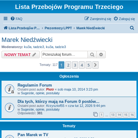
Lista Przebojów Programu Trzeciego
FAQ
Zarejestruj się
Zaloguj się
S
Lista Przebojów Programu Trzeciego
Prezenterzy LPPT
Marek Niedźwiecki
z
Marek Niedźwiecki
u
Moderatorzy:
ku3a
,
tadzio3
,
ku3a
,
tadzio3
k
Szukaj
Wyszukiwanie z
NOWY TEMAT
a
1
2
3
4
5
Następna
Tematy: 117
j
Ogłoszenia
Regulamin Forum
Ostatni post autor:
Piotr
«
sob maja 10, 2014 3:23 pm
w
Sugestie, opinie, postulaty
Dla tych, którzy mają na Forum 0 postów...
Ostatni post autor:
Krzysztof55
«
czw lut 12, 2026 9:44 pm
w
Sugestie, opinie, postulaty
Odpowiedzi:
381
1
13
14
15
16
…
Tematy
Pan Marek w TV