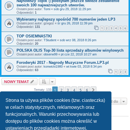
Najnowszy Topik :) podsyłam jeszcze świeże zestawienie
swoich 100 najważniejszych utworów.
Ostatni post autor:
Tomi
«
sob gru 29, 2018 11:29 pm
Odpowiedzi:
1
Wybieramy najlepszy spośród 700 numerów jeden LP3
Ostatni post autor:
gżegoż
«
śr gru 26, 2018 11:39 pm
Odpowiedzi:
131
1
2
3
4
5
6
TOP OSIEMNASTKI
Ostatni post autor:
TStudent
«
sob wrz 08, 2018 8:26 pm
Odpowiedzi:
20
POLSKA OLIS Top-30 lista sprzedaży albumów winylowych
Ostatni post autor:
obserw99
«
pt cze 22, 2018 10:27 am
Foroderyki 2017 - Nagrody Muzyczne Forum.LP3.pl
Ostatni post autor:
konwicki1980
«
wt kwie 03, 2018 8:34 pm
Odpowiedzi:
63
1
2
3
NOWY TEMAT
1
2
3
4
5
6
Następna
Tematy: 133
Strona ta używa plików cookies (tzw. ciasteczka)
Przejdź do
w celach statystycznych, reklamowych oraz
funkcjonalnych. Warunki przechowywania lub
TWOJE UPRAWNIENIA NA TYM FORUM
Nie możesz
tworzyć nowych tematów
dostępu do plików cookies można określić w
Nie możesz
odpowiadać w tematach
ustawieniach przeglądarki internetowej.
Nie możesz
zmieniać swoich postów