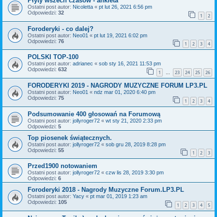
Płyty wszech czasów - ankieta
Ostatni post autor:
Nicoletta
«
pt lut 26, 2021 6:56 pm
Odpowiedzi:
32
1
2
Foroderyki - co dalej?
Ostatni post autor:
Neo01
«
pt lut 19, 2021 6:02 pm
Odpowiedzi:
76
1
2
3
4
POLSKI TOP-100
Ostatni post autor:
adrianec
«
sob sty 16, 2021 11:53 pm
Odpowiedzi:
632
1
23
24
25
26
…
FORODERYKI 2019 - NAGRODY MUZYCZNE FORUM LP3.PL
Ostatni post autor:
Neo01
«
ndz mar 01, 2020 6:40 pm
Odpowiedzi:
75
1
2
3
4
Podsumowanie 400 głosowań na Forumową
Ostatni post autor:
jollyroger72
«
wt sty 21, 2020 2:33 pm
Odpowiedzi:
5
Top piosenek świątecznych.
Ostatni post autor:
jollyroger72
«
sob gru 28, 2019 8:28 pm
Odpowiedzi:
55
1
2
3
Przed1900 notowaniem
Ostatni post autor:
jollyroger72
«
czw lis 28, 2019 3:30 pm
Odpowiedzi:
6
Foroderyki 2018 - Nagrody Muzyczne Forum.LP3.PL
Ostatni post autor:
Yacy
«
pt mar 01, 2019 1:23 am
Odpowiedzi:
105
1
2
3
4
5