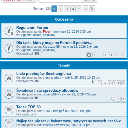
1
2
3
4
5
6
Następna
Tematy: 133
Ogłoszenia
Regulamin Forum
Ostatni post autor:
Piotr
«
sob maja 10, 2014 3:23 pm
w
Sugestie, opinie, postulaty
Dla tych, którzy mają na Forum 0 postów...
Ostatni post autor:
Krzysztof55
«
czw lut 12, 2026 9:44 pm
w
Sugestie, opinie, postulaty
Odpowiedzi:
381
1
13
14
15
16
…
Tematy
Lista przebojów thestranglersa
Ostatni post autor:
thestranglers
«
sob lip 25, 2026 10:13 pm
Odpowiedzi:
202
1
6
7
8
9
…
Światowa lista sprzedaży albumów
Ostatni post autor:
obserw99
«
czw sty 22, 2026 4:55 pm
Odpowiedzi:
49
1
2
Tadek TOP 30
Ostatni post autor:
ku3a
«
ndz paź 05, 2025 11:00 pm
Odpowiedzi:
1
Najlepsze piosenki kabaretowe, satyryczne wszech czasów
Ostatni post autor:
tadzio3
«
wt wrz 02, 2025 4:01 pm