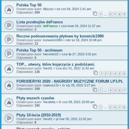
Polska Top 50
Ostatni post autor:
Miszon
«
wt cze 04, 2024 1:41 am
Odpowiedzi:
209
1
6
7
8
9
…
Lista przebojów deFranco
Ostatni post autor:
deFranco
«
czw kwie 04, 2024 11:37 am
Odpowiedzi:
2
Roczne podsumowania płytowe by konwicki1980
Ostatni post autor:
konwicki1980
«
ndz lut 18, 2024 10:48 pm
Odpowiedzi:
13
Polska Top 50 - archiwum
Ostatni post autor:
hieronim22
«
czw lip 27, 2023 3:02 pm
Odpowiedzi:
6
TOP... utwory, które kojarzycie z podróżami.
Ostatni post autor:
Neo01
«
czw wrz 01, 2022 11:42 am
Odpowiedzi:
135
1
2
3
4
5
6
FORODERYKI 2020 - NAGRODY MUZYCZNE FORUM LP3.PL
Ostatni post autor:
mateusz15
«
śr sty 05, 2022 3:27 pm
Odpowiedzi:
159
1
4
5
6
7
…
Płyty wszech czasów
Ostatni post autor:
Nicoletta
«
śr cze 09, 2021 10:09 am
Odpowiedzi:
192
1
5
6
7
8
…
Płyty 10-lecia (2010-2019)
Ostatni post autor:
Neo01
«
pt mar 05, 2021 12:02 pm
Odpowiedzi:
8