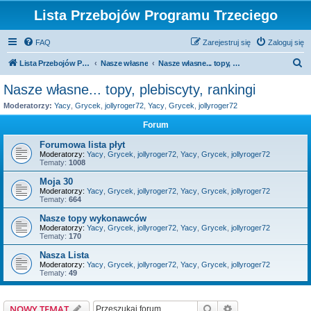
Lista Przebojów Programu Trzeciego
FAQ
Zarejestruj się
Zaloguj się
S
Lista Przebojów Programu Trzeciego
Nasze własne
Nasze własne... topy, plebiscyty, rankingi
z
Nasze własne... topy, plebiscyty, rankingi
u
Moderatorzy:
Yacy
,
Grycek
,
jollyroger72
,
Yacy
,
Grycek
,
jollyroger72
k
Forum
a
Forumowa lista płyt
j
Moderatorzy:
Yacy
,
Grycek
,
jollyroger72
,
Yacy
,
Grycek
,
jollyroger72
Tematy:
1008
Moja 30
Moderatorzy:
Yacy
,
Grycek
,
jollyroger72
,
Yacy
,
Grycek
,
jollyroger72
Tematy:
664
Nasze topy wykonawców
Moderatorzy:
Yacy
,
Grycek
,
jollyroger72
,
Yacy
,
Grycek
,
jollyroger72
Tematy:
170
Nasza Lista
Moderatorzy:
Yacy
,
Grycek
,
jollyroger72
,
Yacy
,
Grycek
,
jollyroger72
Tematy:
49
Szukaj
Wyszukiwanie z
NOWY TEMAT