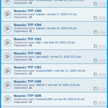
Ostatni post autor:
konwicki1980
«
pt kwie 24, 2026 9:21 pm
Odpowiedzi:
45
1
2
Nowości TFP #305
Ostatni post autor:
kajman
«
pt kwie 17, 2026 8:17 pm
Odpowiedzi:
35
1
2
Nowości TFP #304
Ostatni post autor:
kajman
«
pt kwie 10, 2026 9:42 pm
Odpowiedzi:
33
1
2
Nowości TFP #303
Ostatni post autor:
lady
«
ndz kwie 05, 2026 6:22 pm
Odpowiedzi:
38
1
2
Nowości TFP #302
Ostatni post autor:
gioconda2
«
pt mar 27, 2026 10:17 pm
Odpowiedzi:
36
1
2
Nowości TFP #301
Ostatni post autor:
konwicki1980
«
sob mar 21, 2026 4:46 pm
Odpowiedzi:
45
1
2
Nowości TFP #300
Ostatni post autor:
AlekOb
«
sob mar 14, 2026 12:19 am
Odpowiedzi:
32
1
2
Nowości TFP #299
Ostatni post autor:
konwicki1980
«
pt mar 06, 2026 11:07 pm
Odpowiedzi:
33
1
2