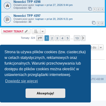
Nowości TFP #298
Ostatni post autor:
kajman
«
pt lut 27, 2026 9:44 pm
Odpowiedzi:
53
1
2
3
Nowości TFP #297
Ostatni post autor:
kajman
«
pt lut 20, 2026 9:21 pm
Odpowiedzi:
33
1
2
NOWY TEMAT
Strona
1
z
13
1
2
3
4
5
13
Następna
Tematy: 324
…
Przejdź do
Strona ta używa plików cookies (tzw. ciasteczka)
w celach statystycznych, reklamowych oraz
TWOJE UPRAWNIENIA NA TYM FORUM
Nie możesz
tworzyć nowych tematów
funkcjonalnych. Warunki przechowywania lub
Nie możesz
odpowiadać w tematach
dostępu do plików cookies można określić w
Nie możesz
zmieniać swoich postów
Nie możesz
usuwać swoich postów
ustawieniach przeglądarki internetowej.
Lista Przebojów Programu Trzeciego
Strefa czasowa
UTC+02:00
Dowiedz się więcej
Technologię dostarcza
phpBB
® Forum Software © phpBB Limited
Polski pakiet językowy dostarcza
phpBB.pl
Akceptuję!
Zasady ochrony danych osobowych
|
Regulamin