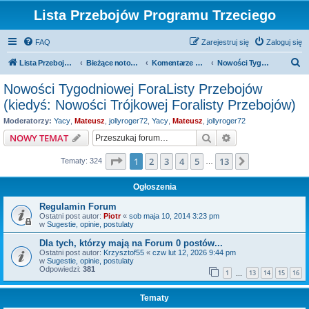
Lista Przebojów Programu Trzeciego
FAQ
Zarejestruj się
Zaloguj się
S
Lista Przebojów Programu Trzeciego
Bieżące notowania
Komentarze do bieżących notowań
Nowości Tygodniowej ForaListy Przebojów (kiedyś: Nowości Trójkowej Foralisty Przebojów)
z
Nowości Tygodniowej ForaListy Przebojów
u
(kiedyś: Nowości Trójkowej Foralisty Przebojów)
k
Moderatorzy:
Yacy
,
Mateusz
,
jollyroger72
,
Yacy
,
Mateusz
,
jollyroger72
a
Szukaj
Wyszukiwanie z
NOWY TEMAT
j
Strona
1
z
13
1
2
3
4
5
13
Następna
Tematy: 324
…
Ogłoszenia
Regulamin Forum
Ostatni post autor:
Piotr
«
sob maja 10, 2014 3:23 pm
w
Sugestie, opinie, postulaty
Dla tych, którzy mają na Forum 0 postów...
Ostatni post autor:
Krzysztof55
«
czw lut 12, 2026 9:44 pm
w
Sugestie, opinie, postulaty
Odpowiedzi:
381
1
13
14
15
16
…
Tematy