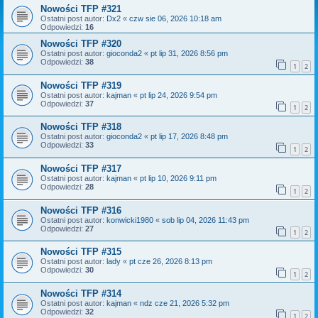
Nowości TFP #321
Ostatni post autor:
Dx2
«
czw sie 06, 2026 10:18 am
Odpowiedzi:
16
Nowości TFP #320
Ostatni post autor:
gioconda2
«
pt lip 31, 2026 8:56 pm
Odpowiedzi:
38
1
2
Nowości TFP #319
Ostatni post autor:
kajman
«
pt lip 24, 2026 9:54 pm
Odpowiedzi:
37
1
2
Nowości TFP #318
Ostatni post autor:
gioconda2
«
pt lip 17, 2026 8:48 pm
Odpowiedzi:
33
1
2
Nowości TFP #317
Ostatni post autor:
kajman
«
pt lip 10, 2026 9:11 pm
Odpowiedzi:
28
1
2
Nowości TFP #316
Ostatni post autor:
konwicki1980
«
sob lip 04, 2026 11:43 pm
Odpowiedzi:
27
1
2
Nowości TFP #315
Ostatni post autor:
lady
«
pt cze 26, 2026 8:13 pm
Odpowiedzi:
30
1
2
Nowości TFP #314
Ostatni post autor:
kajman
«
ndz cze 21, 2026 5:32 pm
Odpowiedzi:
32
1
2