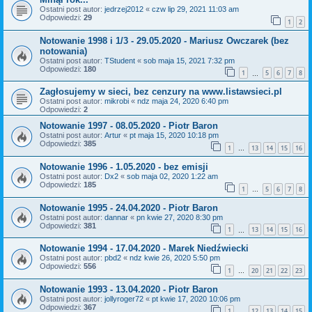
Ostatni post autor:
jedrzej2012
«
czw lip 29, 2021 11:03 am
Odpowiedzi:
29
1
2
Notowanie 1998 i 1/3 - 29.05.2020 - Mariusz Owczarek (bez
notowania)
Ostatni post autor:
TStudent
«
sob maja 15, 2021 7:32 pm
Odpowiedzi:
180
1
5
6
7
8
…
Zagłosujemy w sieci, bez cenzury na www.listawsieci.pl
Ostatni post autor:
mikrobi
«
ndz maja 24, 2020 6:40 pm
Odpowiedzi:
2
Notowanie 1997 - 08.05.2020 - Piotr Baron
Ostatni post autor:
Artur
«
pt maja 15, 2020 10:18 pm
Odpowiedzi:
385
1
13
14
15
16
…
Notowanie 1996 - 1.05.2020 - bez emisji
Ostatni post autor:
Dx2
«
sob maja 02, 2020 1:22 am
Odpowiedzi:
185
1
5
6
7
8
…
Notowanie 1995 - 24.04.2020 - Piotr Baron
Ostatni post autor:
dannar
«
pn kwie 27, 2020 8:30 pm
Odpowiedzi:
381
1
13
14
15
16
…
Notowanie 1994 - 17.04.2020 - Marek Niedźwiecki
Ostatni post autor:
pbd2
«
ndz kwie 26, 2020 5:50 pm
Odpowiedzi:
556
1
20
21
22
23
…
Notowanie 1993 - 13.04.2020 - Piotr Baron
Ostatni post autor:
jollyroger72
«
pt kwie 17, 2020 10:06 pm
Odpowiedzi:
367
1
12
13
14
15
…