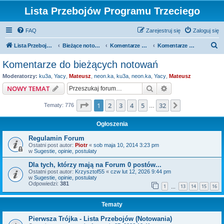
Lista Przebojów Programu Trzeciego
FAQ
Zarejestruj się
Zaloguj się
S
Lista Przebojów Programu Trzeciego
Bieżące notowania
Komentarze do bieżących notowań
Komentarze do bieżących notowań
z
Komentarze do bieżących notowań
u
Moderatorzy:
ku3a
,
Yacy
,
Mateusz
,
neon.ka
,
ku3a
,
neon.ka
,
Yacy
,
Mateusz
k
Szukaj
Wyszukiwanie z
NOWY TEMAT
a
Strona
1
z
32
1
2
3
4
5
32
Następna
Tematy: 776
j
…
Ogłoszenia
Regulamin Forum
Ostatni post autor:
Piotr
«
sob maja 10, 2014 3:23 pm
w
Sugestie, opinie, postulaty
Dla tych, którzy mają na Forum 0 postów...
Ostatni post autor:
Krzysztof55
«
czw lut 12, 2026 9:44 pm
w
Sugestie, opinie, postulaty
Odpowiedzi:
381
1
13
14
15
16
…
Tematy
Pierwsza Trójka - Lista Przebojów (Notowania)