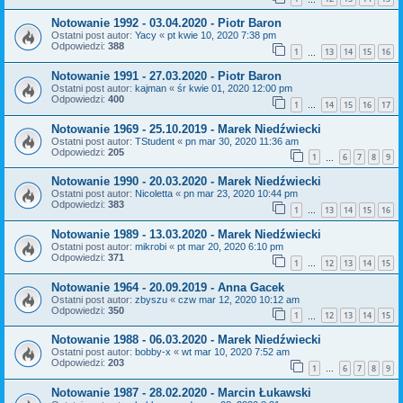
Notowanie 1992 - 03.04.2020 - Piotr Baron
Ostatni post autor:
Yacy
«
pt kwie 10, 2020 7:38 pm
Odpowiedzi:
388
1
13
14
15
16
…
Notowanie 1991 - 27.03.2020 - Piotr Baron
Ostatni post autor:
kajman
«
śr kwie 01, 2020 12:00 pm
Odpowiedzi:
400
1
14
15
16
17
…
Notowanie 1969 - 25.10.2019 - Marek Niedźwiecki
Ostatni post autor:
TStudent
«
pn mar 30, 2020 11:36 am
Odpowiedzi:
205
1
6
7
8
9
…
Notowanie 1990 - 20.03.2020 - Marek Niedźwiecki
Ostatni post autor:
Nicoletta
«
pn mar 23, 2020 10:44 pm
Odpowiedzi:
383
1
13
14
15
16
…
Notowanie 1989 - 13.03.2020 - Marek Niedźwiecki
Ostatni post autor:
mikrobi
«
pt mar 20, 2020 6:10 pm
Odpowiedzi:
371
1
12
13
14
15
…
Notowanie 1964 - 20.09.2019 - Anna Gacek
Ostatni post autor:
zbyszu
«
czw mar 12, 2020 10:12 am
Odpowiedzi:
350
1
12
13
14
15
…
Notowanie 1988 - 06.03.2020 - Marek Niedźwiecki
Ostatni post autor:
bobby-x
«
wt mar 10, 2020 7:52 am
Odpowiedzi:
203
1
6
7
8
9
…
Notowanie 1987 - 28.02.2020 - Marcin Łukawski