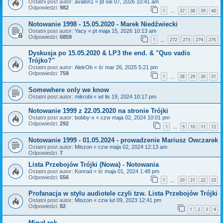
Ostatni post autor:
avalon1
«
pt sie 07, 2026 10:41 am
Odpowiedzi:
982
1
37
38
39
40
…
Notowanie 1998 - 15.05.2020 - Marek Niedźwiecki
Ostatni post autor:
Yacy
«
pt maja 15, 2026 10:13 am
Odpowiedzi:
6859
1
272
273
274
275
…
Dyskusja po 15.05.2020 & LP3 the end. & "Quo vadis
Trójko?"
Ostatni post autor:
AlekOb
«
śr mar 26, 2025 5:21 pm
Odpowiedzi:
759
1
28
29
30
31
…
Somewhere only we know
Ostatni post autor:
mikrobi
«
wt lis 19, 2024 10:17 pm
Notowanie 1999 z 22.05.2020 na stronie Trójki
Ostatni post autor:
bobby-x
«
czw maja 02, 2024 10:01 pm
Odpowiedzi:
292
1
9
10
11
12
…
Notowanie 1999 - 01.05.2024 - prowadzenie Mariusz Owczarek
Ostatni post autor:
Miszon
«
czw maja 02, 2024 12:13 am
Odpowiedzi:
7
Lista Przebojów Trójki (Nowa) - Notowania
Ostatni post autor:
Konrad
«
śr maja 01, 2024 1:48 pm
Odpowiedzi:
556
1
20
21
22
23
…
Profanacja w stylu audiotele czyli tzw. Lista Przebojów Trójki
Ostatni post autor:
Miszon
«
czw lut 09, 2023 12:41 pm
Odpowiedzi:
82
1
2
3
4
Minął rok...