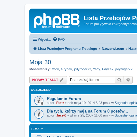
Lista Przebojów 
Forum pozytywnie zakręconych wo
Więcej…
FAQ
Lista Przebojów Programu Trzeciego
Nasze własne
Nasze
Moja 30
Moderatorzy:
Yacy
,
Grycek
,
jollyroger72
,
Yacy
,
Grycek
,
jollyroger72
Szukaj
Wy
NOWY TEMAT
OGŁOSZENIA
Regulamin Forum
autor:
Piotr
»
sob maja 10, 2014 3:23 pm
» w
Sugestie, opini
Dla tych, którzy mają na Forum 0 postów...
autor:
JaceK
»
wt wrz 25, 2007 11:00 am
» w
Sugestie, opini
TEMATY