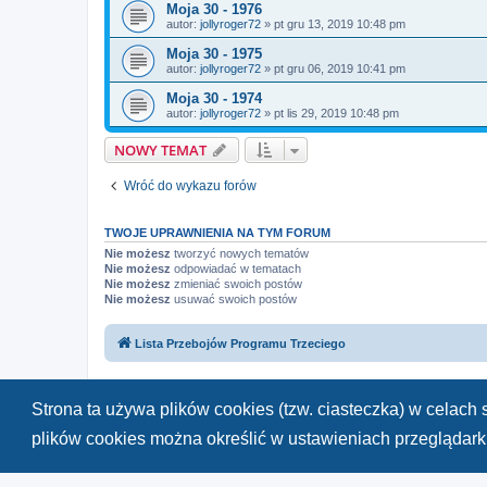
Moja 30 - 1976
autor:
jollyroger72
»
pt gru 13, 2019 10:48 pm
Moja 30 - 1975
autor:
jollyroger72
»
pt gru 06, 2019 10:41 pm
Moja 30 - 1974
autor:
jollyroger72
»
pt lis 29, 2019 10:48 pm
NOWY TEMAT
Wróć do wykazu forów
TWOJE UPRAWNIENIA NA TYM FORUM
Nie możesz
tworzyć nowych tematów
Nie możesz
odpowiadać w tematach
Nie możesz
zmieniać swoich postów
Nie możesz
usuwać swoich postów
Lista Przebojów Programu Trzeciego
Strona ta używa plików cookies (tzw. ciasteczka) w celac
plików cookies można określić w ustawieniach przeglądarki