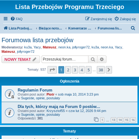
Lista Przebojów Programu Trzeciego
FAQ
Zarejestruj się
Zaloguj się
S
Lista Przebojów Programu Trzeciego
Bieżące notowania
Komentarze do bieżących notowań
Forumowa lista przebojów
z
Forumowa lista przebojów
u
Moderatorzy:
ku3a
,
Yacy
,
Mateusz
,
neon.ka
,
jollyroger72
,
ku3a
,
neon.ka
,
Yacy
,
k
Mateusz
,
jollyroger72
a
Szukaj
Wyszukiwanie z
NOWY TEMAT
j
Strona
1
z
38
1
2
3
4
5
38
Następna
Tematy: 937
…
Ogłoszenia
Regulamin Forum
Ostatni post autor:
Piotr
«
sob maja 10, 2014 3:23 pm
w
Sugestie, opinie, postulaty
Dla tych, którzy mają na Forum 0 postów...
Ostatni post autor:
Krzysztof55
«
czw lut 12, 2026 9:44 pm
w
Sugestie, opinie, postulaty
Odpowiedzi:
381
1
13
14
15
16
…
Tematy