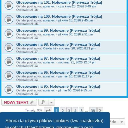
Głosowanie na 101. Notowanie (Pierwsza Trójka)
Ostatni post autor:
adrianec
«
czw kwie 23, 2026 8:49 am
Odpowiedzi:
16
Głosowanie na 100. Notowanie (Pierwsza Trójka)
Ostatni post autor:
adrianec
«
pt kwie 10, 2026 9:45 pm
Odpowiedzi:
15
Głosowanie na 99. Notowanie (Pierwsza Trójka)
Ostatni post autor:
adrianec
«
pt kwie 03, 2026 9:51 pm
Odpowiedzi:
13
Głosowanie na 98. Notowanie (Pierwsza Trójka)
Ostatni post autor:
Kruklanki
«
sob mar 28, 2026 8:21 pm
Odpowiedzi:
17
Głosowanie na 97. Notowanie (Pierwsza Trójka)
Ostatni post autor:
adrianec
«
sob mar 21, 2026 12:57 pm
Odpowiedzi:
13
Głosowanie na 96. Notowanie (Pierwsza Trójka)
Ostatni post autor:
adrianec
«
pn mar 16, 2026 11:17 pm
Odpowiedzi:
13
Głosowanie na 95. Notowanie (Pierwsza Trójka)
Ostatni post autor:
adrianec
«
pt mar 06, 2026 9:55 pm
Odpowiedzi:
13
NOWY TEMAT
Strona
1
z
38
1
2
3
4
5
38
Następna
Tematy: 937
…
Strona ta używa plików cookies (tzw. ciasteczka)
Przejdź do
w celach statystycznych, reklamowych oraz