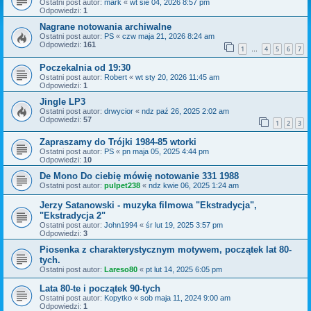
Ostatni post autor:
mark
«
wt sie 04, 2026 8:57 pm
Odpowiedzi:
1
Nagrane notowania archiwalne
Ostatni post autor:
PS
«
czw maja 21, 2026 8:24 am
Odpowiedzi:
161
1
4
5
6
7
…
Poczekalnia od 19:30
Ostatni post autor:
Robert
«
wt sty 20, 2026 11:45 am
Odpowiedzi:
1
Jingle LP3
Ostatni post autor:
drwycior
«
ndz paź 26, 2025 2:02 am
Odpowiedzi:
57
1
2
3
Zapraszamy do Trójki 1984-85 wtorki
Ostatni post autor:
PS
«
pn maja 05, 2025 4:44 pm
Odpowiedzi:
10
De Mono Do ciebię mówię notowanie 331 1988
Ostatni post autor:
pulpet238
«
ndz kwie 06, 2025 1:24 am
Jerzy Satanowski - muzyka filmowa "Ekstradycja",
"Ekstradycja 2"
Ostatni post autor:
John1994
«
śr lut 19, 2025 3:57 pm
Odpowiedzi:
3
Piosenka z charakterystycznym motywem, początek lat 80-
tych.
Ostatni post autor:
Lareso80
«
pt lut 14, 2025 6:05 pm
Lata 80-te i początek 90-tych
Ostatni post autor:
Kopytko
«
sob maja 11, 2024 9:00 am
Odpowiedzi:
1