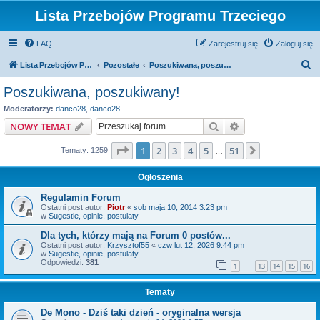
Lista Przebojów Programu Trzeciego
FAQ
Zarejestruj się
Zaloguj się
S
Lista Przebojów Programu Trzeciego
Pozostałe
Poszukiwana, poszukiwany!
z
Poszukiwana, poszukiwany!
u
Moderatorzy:
danco28
,
danco28
k
Szukaj
Wyszukiwanie z
NOWY TEMAT
a
Strona
1
z
51
1
2
3
4
5
51
Następna
Tematy: 1259
j
…
Ogłoszenia
Regulamin Forum
Ostatni post autor:
Piotr
«
sob maja 10, 2014 3:23 pm
w
Sugestie, opinie, postulaty
Dla tych, którzy mają na Forum 0 postów...
Ostatni post autor:
Krzysztof55
«
czw lut 12, 2026 9:44 pm
w
Sugestie, opinie, postulaty
Odpowiedzi:
381
1
13
14
15
16
…
Tematy
De Mono - Dziś taki dzień - oryginalna wersja