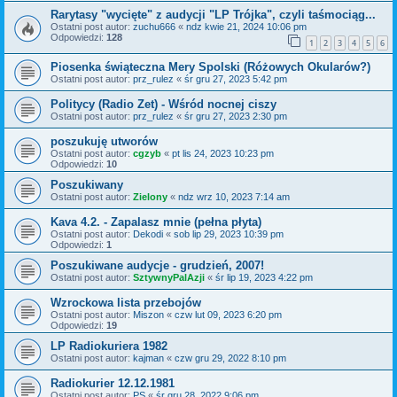
Rarytasy "wycięte" z audycji "LP Trójka", czyli taśmociąg...
Ostatni post autor:
zuchu666
«
ndz kwie 21, 2024 10:06 pm
Odpowiedzi:
128
1
2
3
4
5
6
Piosenka świąteczna Mery Spolski (Różowych Okularów?)
Ostatni post autor:
prz_rulez
«
śr gru 27, 2023 5:42 pm
Politycy (Radio Zet) - Wśród nocnej ciszy
Ostatni post autor:
prz_rulez
«
śr gru 27, 2023 2:30 pm
poszukuję utworów
Ostatni post autor:
cgzyb
«
pt lis 24, 2023 10:23 pm
Odpowiedzi:
10
Poszukiwany
Ostatni post autor:
Zielony
«
ndz wrz 10, 2023 7:14 am
Kava 4.2. - Zapalasz mnie (pełna płyta)
Ostatni post autor:
Dekodi
«
sob lip 29, 2023 10:39 pm
Odpowiedzi:
1
Poszukiwane audycje - grudzień, 2007!
Ostatni post autor:
SztywnyPalAzji
«
śr lip 19, 2023 4:22 pm
Wzrockowa lista przebojów
Ostatni post autor:
Miszon
«
czw lut 09, 2023 6:20 pm
Odpowiedzi:
19
LP Radiokuriera 1982
Ostatni post autor:
kajman
«
czw gru 29, 2022 8:10 pm
Radiokurier 12.12.1981
Ostatni post autor:
PS
«
śr gru 28, 2022 9:06 pm