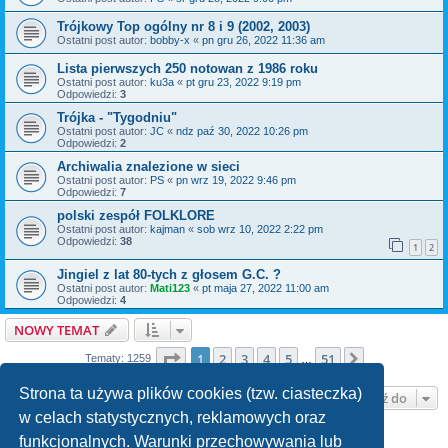
Trójkowy Top ogólny nr 8 i 9 (2002, 2003)
Ostatni post autor:
bobby-x
«
pn gru 26, 2022 11:36 am
Lista pierwszych 250 notowan z 1986 roku
Ostatni post autor:
ku3a
«
pt gru 23, 2022 9:19 pm
Odpowiedzi:
3
Trójka - "Tygodniu"
Ostatni post autor:
JC
«
ndz paź 30, 2022 10:26 pm
Odpowiedzi:
2
Archiwalia znalezione w sieci
Ostatni post autor:
PS
«
pn wrz 19, 2022 9:46 pm
Odpowiedzi:
7
polski zespół FOLKLORE
Ostatni post autor:
kajman
«
sob wrz 10, 2022 2:22 pm
Odpowiedzi:
38
1
2
Jingiel z lat 80-tych z głosem G.C. ?
Ostatni post autor:
Mati123
«
pt maja 27, 2022 11:00 am
Odpowiedzi:
4
NOWY TEMAT
Strona
1
z
51
1
2
3
4
5
51
Następna
Tematy: 1259
…
Strona ta używa plików cookies (tzw. ciasteczka)
Przejdź do
w celach statystycznych, reklamowych oraz
funkcjonalnych. Warunki przechowywania lub
TWOJE UPRAWNIENIA NA TYM FORUM