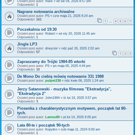
Ostatni post autor:
mark
«
wt sie 04, 2026 8:57 pm
Odpowiedzi:
1
Nagrane notowania archiwalne
Ostatni post autor:
PS
«
czw maja 21, 2026 8:24 am
Odpowiedzi:
161
1
4
5
6
7
…
Poczekalnia od 19:30
Ostatni post autor:
Robert
«
wt sty 20, 2026 11:45 am
Odpowiedzi:
1
Jingle LP3
Ostatni post autor:
drwycior
«
ndz paź 26, 2025 2:02 am
Odpowiedzi:
57
1
2
3
Zapraszamy do Trójki 1984-85 wtorki
Ostatni post autor:
PS
«
pn maja 05, 2025 4:44 pm
Odpowiedzi:
10
De Mono Do ciebię mówię notowanie 331 1988
Ostatni post autor:
pulpet238
«
ndz kwie 06, 2025 1:24 am
Jerzy Satanowski - muzyka filmowa "Ekstradycja",
"Ekstradycja 2"
Ostatni post autor:
John1994
«
śr lut 19, 2025 3:57 pm
Odpowiedzi:
3
Piosenka z charakterystycznym motywem, początek lat 80-
tych.
Ostatni post autor:
Lareso80
«
pt lut 14, 2025 6:05 pm
Lata 80-te i początek 90-tych
Ostatni post autor:
Kopytko
«
sob maja 11, 2024 9:00 am
Odpowiedzi:
1