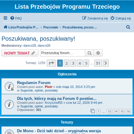
Lista Przebojów Programu Trzeciego
FAQ
Zarejestruj się
Zaloguj się
S
Lista Przebojów Programu Trzeciego
Pozostałe
Poszukiwana, poszukiwany!
z
Poszukiwana, poszukiwany!
u
Moderatorzy:
danco28
,
danco28
k
Szukaj
Wyszukiwanie z
NOWY TEMAT
a
Strona
1
z
51
1
2
3
4
5
51
Następna
Tematy: 1259
j
…
Ogłoszenia
Regulamin Forum
Ostatni post autor:
Piotr
«
sob maja 10, 2014 3:23 pm
w
Sugestie, opinie, postulaty
Dla tych, którzy mają na Forum 0 postów...
Ostatni post autor:
Krzysztof55
«
czw lut 12, 2026 9:44 pm
w
Sugestie, opinie, postulaty
Odpowiedzi:
381
1
13
14
15
16
…
Tematy
De Mono - Dziś taki dzień - oryginalna wersja