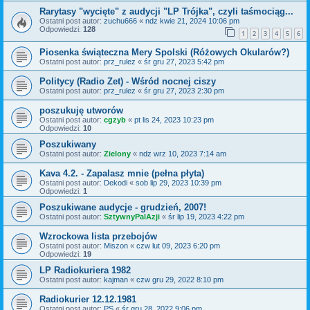
Rarytasy "wycięte" z audycji "LP Trójka", czyli taśmociąg...
Ostatni post autor:
zuchu666
«
ndz kwie 21, 2024 10:06 pm
Odpowiedzi:
128
1
2
3
4
5
6
Piosenka świąteczna Mery Spolski (Różowych Okularów?)
Ostatni post autor:
prz_rulez
«
śr gru 27, 2023 5:42 pm
Politycy (Radio Zet) - Wśród nocnej ciszy
Ostatni post autor:
prz_rulez
«
śr gru 27, 2023 2:30 pm
poszukuję utworów
Ostatni post autor:
cgzyb
«
pt lis 24, 2023 10:23 pm
Odpowiedzi:
10
Poszukiwany
Ostatni post autor:
Zielony
«
ndz wrz 10, 2023 7:14 am
Kava 4.2. - Zapalasz mnie (pełna płyta)
Ostatni post autor:
Dekodi
«
sob lip 29, 2023 10:39 pm
Odpowiedzi:
1
Poszukiwane audycje - grudzień, 2007!
Ostatni post autor:
SztywnyPalAzji
«
śr lip 19, 2023 4:22 pm
Wzrockowa lista przebojów
Ostatni post autor:
Miszon
«
czw lut 09, 2023 6:20 pm
Odpowiedzi:
19
LP Radiokuriera 1982
Ostatni post autor:
kajman
«
czw gru 29, 2022 8:10 pm
Radiokurier 12.12.1981
Ostatni post autor:
PS
«
śr gru 28, 2022 9:06 pm