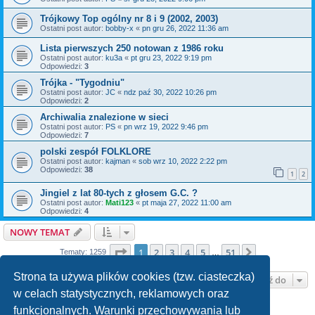
Trójkowy Top ogólny nr 8 i 9 (2002, 2003)
Ostatni post autor:
bobby-x
«
pn gru 26, 2022 11:36 am
Lista pierwszych 250 notowan z 1986 roku
Ostatni post autor:
ku3a
«
pt gru 23, 2022 9:19 pm
Odpowiedzi:
3
Trójka - "Tygodniu"
Ostatni post autor:
JC
«
ndz paź 30, 2022 10:26 pm
Odpowiedzi:
2
Archiwalia znalezione w sieci
Ostatni post autor:
PS
«
pn wrz 19, 2022 9:46 pm
Odpowiedzi:
7
polski zespół FOLKLORE
Ostatni post autor:
kajman
«
sob wrz 10, 2022 2:22 pm
Odpowiedzi:
38
1
2
Jingiel z lat 80-tych z głosem G.C. ?
Ostatni post autor:
Mati123
«
pt maja 27, 2022 11:00 am
Odpowiedzi:
4
NOWY TEMAT
Strona
1
z
51
1
2
3
4
5
51
Następna
Tematy: 1259
…
Strona ta używa plików cookies (tzw. ciasteczka)
Przejdź do
w celach statystycznych, reklamowych oraz
funkcjonalnych. Warunki przechowywania lub
TWOJE UPRAWNIENIA NA TYM FORUM