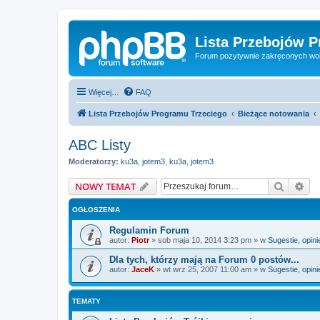
Lista Przebojów 
Forum pozytywnie zakręconych wo
Więcej…
FAQ
Lista Przebojów Programu Trzeciego
Bieżące notowania
ABC Listy
Moderatorzy:
ku3a
,
jotem3
,
ku3a
,
jotem3
Szukaj
Wy
NOWY TEMAT
OGŁOSZENIA
Regulamin Forum
autor:
Piotr
»
sob maja 10, 2014 3:23 pm
» w
Sugestie, opini
Dla tych, którzy mają na Forum 0 postów...
autor:
JaceK
»
wt wrz 25, 2007 11:00 am
» w
Sugestie, opini
TEMATY