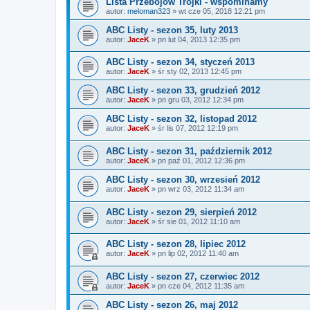
Lista Przebojów Trójki - wspominamy
autor:
meloman323
»
wt cze 05, 2018 12:21 pm
ABC Listy - sezon 35, luty 2013
autor:
JaceK
»
pn lut 04, 2013 12:35 pm
ABC Listy - sezon 34, styczeń 2013
autor:
JaceK
»
śr sty 02, 2013 12:45 pm
ABC Listy - sezon 33, grudzień 2012
autor:
JaceK
»
pn gru 03, 2012 12:34 pm
ABC Listy - sezon 32, listopad 2012
autor:
JaceK
»
śr lis 07, 2012 12:19 pm
ABC Listy - sezon 31, październik 2012
autor:
JaceK
»
pn paź 01, 2012 12:36 pm
ABC Listy - sezon 30, wrzesień 2012
autor:
JaceK
»
pn wrz 03, 2012 11:34 am
ABC Listy - sezon 29, sierpień 2012
autor:
JaceK
»
śr sie 01, 2012 11:10 am
ABC Listy - sezon 28, lipiec 2012
autor:
JaceK
»
pn lip 02, 2012 11:40 am
ABC Listy - sezon 27, czerwiec 2012
autor:
JaceK
»
pn cze 04, 2012 11:35 am
ABC Listy - sezon 26, maj 2012