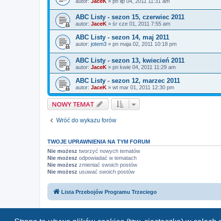
autor:
JaceK
»
pn lip 04, 2011 11:31 am
ABC Listy - sezon 15, czerwiec 2011
autor:
JaceK
»
śr cze 01, 2011 7:55 am
ABC Listy - sezon 14, maj 2011
autor:
jotem3
»
pn maja 02, 2011 10:18 pm
ABC Listy - sezon 13, kwiecień 2011
autor:
JaceK
»
pn kwie 04, 2011 11:29 am
ABC Listy - sezon 12, marzec 2011
autor:
JaceK
»
wt mar 01, 2011 12:30 pm
NOWY TEMAT
Wróć do wykazu forów
TWOJE UPRAWNIENIA NA TYM FORUM
Nie możesz
tworzyć nowych tematów
Nie możesz
odpowiadać w tematach
Nie możesz
zmieniać swoich postów
Nie możesz
usuwać swoich postów
Lista Przebojów Programu Trzeciego