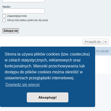
Hasło:
Zapamiętaj mnie
Ukryj mój status podczas tej sesji
Przejdź do
Lista Przebojów Programu Trzeciego
Strefa czasowa
UTC+02:00
Strona ta używa plików cookies (tzw. ciasteczka)
w celach statystycznych, reklamowych oraz
Technologię dostarcza
phpBB
® Forum Software © phpBB Limited
Polski pakiet językowy dostarcza
phpBB.pl
funkcjonalnych. Warunki przechowywania lub
Zasady ochrony danych osobowych
|
Regulamin
dostępu do plików cookies można określić w
ustawieniach przeglądarki internetowej.
Dowiedz się więcej
Akceptuję!