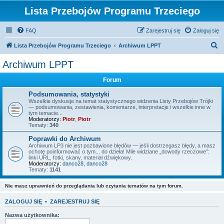
Lista Przebojów Programu Trzeciego
FAQ
Zarejestruj się
Zaloguj się
S
Lista Przebojów Programu Trzeciego
Archiwum LPPT
z
Archiwum LPPT
u
Forum
k
a
Podsumowania, statystyki
Wszelkie dyskusje na temat statystycznego widzenia Listy Przebojów Trójki
j
— podsumowania, zestawienia, komentarze, interpretacje i wszelkie inne w
tym temacie...
Moderatorzy:
Piotr
,
Piotr
Tematy:
340
Poprawki do Archiwum
Archiwum LP3 nie jest pozbawione błędów — jeśli dostrzegasz błędy, a masz
ochotę poinformować o tym... do dzieła! Mile widziane „dowody rzeczowe”:
linki URL, fotki, skany, materiał dźwiękowy.
Moderatorzy:
danco28
,
danco28
Tematy:
1141
Nie masz uprawnień do przeglądania lub czytania tematów na tym forum.
ZALOGUJ SIĘ
•
ZAREJESTRUJ SIĘ
Nazwa użytkownika: