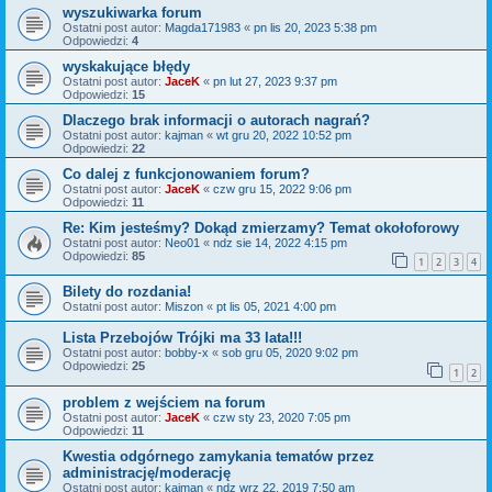
wyszukiwarka forum
Ostatni post autor:
Magda171983
«
pn lis 20, 2023 5:38 pm
Odpowiedzi:
4
wyskakujące błędy
Ostatni post autor:
JaceK
«
pn lut 27, 2023 9:37 pm
Odpowiedzi:
15
Dlaczego brak informacji o autorach nagrań?
Ostatni post autor:
kajman
«
wt gru 20, 2022 10:52 pm
Odpowiedzi:
22
Co dalej z funkcjonowaniem forum?
Ostatni post autor:
JaceK
«
czw gru 15, 2022 9:06 pm
Odpowiedzi:
11
Re: Kim jesteśmy? Dokąd zmierzamy? Temat okołoforowy
Ostatni post autor:
Neo01
«
ndz sie 14, 2022 4:15 pm
Odpowiedzi:
85
1
2
3
4
Bilety do rozdania!
Ostatni post autor:
Miszon
«
pt lis 05, 2021 4:00 pm
Lista Przebojów Trójki ma 33 lata!!!
Ostatni post autor:
bobby-x
«
sob gru 05, 2020 9:02 pm
Odpowiedzi:
25
1
2
problem z wejściem na forum
Ostatni post autor:
JaceK
«
czw sty 23, 2020 7:05 pm
Odpowiedzi:
11
Kwestia odgórnego zamykania tematów przez
administrację/moderację
Ostatni post autor:
kajman
«
ndz wrz 22, 2019 7:50 am