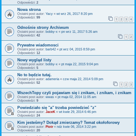
Odpowiedzi:
2
Nowa strona
Ostatni post autor:
Yacy
«
wt wrz 26, 2017 8:20 pm
Odpowiedzi:
99
1
2
3
4
Odnośnie strony Archiwum
Ostatni post autor:
bobby-x
«
pn wrz 11, 2017 5:26 am
Odpowiedzi:
42
1
2
Prywatne wiadomosci
Ostatni post autor:
barb42
«
pt wrz 04, 2015 8:59 pm
Odpowiedzi:
12
Nowy wygląd listy
Ostatni post autor:
bobby-x
«
pt maja 22, 2015 9:04 pm
Odpowiedzi:
5
No to będzie tutaj.
Ostatni post autor:
adameria
«
czw maja 22, 2014 5:09 pm
Odpowiedzi:
52
1
2
3
WszechTopy czyli pojawiam się i znikam, i znikam, i znikam
Ostatni post autor:
wwas
«
pt maja 02, 2014 11:05 am
Odpowiedzi:
9
Powiedziało się "a" trzeba powiedzieć "z"
Ostatni post autor:
JaceK
«
wt kwie 29, 2014 6:46 pm
Odpowiedzi:
24
Kim jesteśmy? Dokąd zmierzamy? Temat okołoforowy
Ostatni post autor:
Piotr
«
ndz kwie 06, 2014 3:22 pm
Odpowiedzi:
20