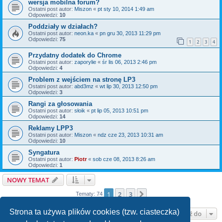
wersja mobilna forum?
Ostatni post autor:
Miszon
«
pt sty 10, 2014 1:49 am
Odpowiedzi:
10
Poddziały w działach?
Ostatni post autor:
neon.ka
«
pn gru 30, 2013 11:29 pm
Odpowiedzi:
75
1
2
3
4
Przydatny dodatek do Chrome
Ostatni post autor:
zaporylie
«
śr lis 06, 2013 2:46 pm
Odpowiedzi:
4
Problem z wejściem na stronę LP3
Ostatni post autor:
abd3mz
«
wt lip 30, 2013 12:50 pm
Odpowiedzi:
3
Rangi za głosowania
Ostatni post autor:
słoik
«
pt lip 05, 2013 10:51 pm
Odpowiedzi:
14
Reklamy LPP3
Ostatni post autor:
Miszon
«
ndz cze 23, 2013 10:31 am
Odpowiedzi:
10
Syngatura
Ostatni post autor:
Piotr
«
sob cze 08, 2013 8:26 am
Odpowiedzi:
1
NOWY TEMAT
1
2
3
Następna
Tematy: 74
Strona ta używa plików cookies (tzw. ciasteczka)
Przejdź do