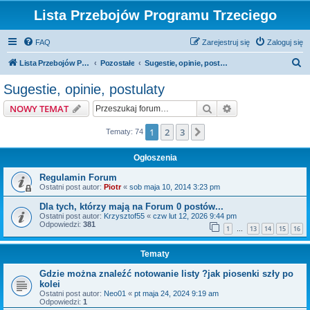
Lista Przebojów Programu Trzeciego
FAQ
Zarejestruj się
Zaloguj się
S
Lista Przebojów Programu Trzeciego
Pozostałe
Sugestie, opinie, postulaty
z
Sugestie, opinie, postulaty
u
Szukaj
Wyszukiwanie z
NOWY TEMAT
k
a
1
2
3
Następna
Tematy: 74
j
Ogłoszenia
Regulamin Forum
Ostatni post autor:
Piotr
«
sob maja 10, 2014 3:23 pm
Dla tych, którzy mają na Forum 0 postów...
Ostatni post autor:
Krzysztof55
«
czw lut 12, 2026 9:44 pm
Odpowiedzi:
381
1
13
14
15
16
…
Tematy
Gdzie można znaleźć notowanie listy ?jak piosenki szły po
kolei
Ostatni post autor:
Neo01
«
pt maja 24, 2024 9:19 am
Odpowiedzi:
1