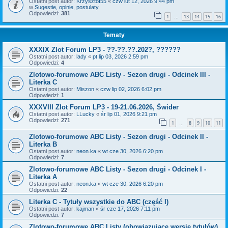
Ostatni post autor:
Krzysztof55
«
czw lut 12, 2026 9:44 pm
w
Sugestie, opinie, postulaty
Odpowiedzi:
381
1
13
14
15
16
…
Tematy
XXXIX Zlot Forum LP3 - ??-??.??.202?, ??????
Ostatni post autor:
lady
«
pt lip 03, 2026 2:59 pm
Odpowiedzi:
4
Zlotowo-forumowe ABC Listy - Sezon drugi - Odcinek III -
Literka C
Ostatni post autor:
Miszon
«
czw lip 02, 2026 6:02 pm
Odpowiedzi:
1
XXXVIII Zlot Forum LP3 - 19-21.06.2026, Świder
Ostatni post autor:
LLucky
«
śr lip 01, 2026 9:21 pm
Odpowiedzi:
271
1
8
9
10
11
…
Zlotowo-forumowe ABC Listy - Sezon drugi - Odcinek II -
Literka B
Ostatni post autor:
neon.ka
«
wt cze 30, 2026 6:20 pm
Odpowiedzi:
7
Zlotowo-forumowe ABC Listy - Sezon drugi - Odcinek I -
Literka A
Ostatni post autor:
neon.ka
«
wt cze 30, 2026 6:20 pm
Odpowiedzi:
22
Literka C - Tytuły wszystkie do ABC (część I)
Ostatni post autor:
kajman
«
śr cze 17, 2026 7:11 pm
Odpowiedzi:
7
Zlotowo-forumowe ABC Listy (obowiązujące wersje tytułów)