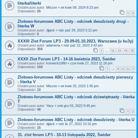
literka/literki
Ostatni post autor:
Miszon
«
wt kwie 09, 2024 8:23 pm
Odpowiedzi:
25
1
2
Zlotowo-forumowe ABC Listy - odcinek dwudziesty drugi -
literka W
Ostatni post autor:
djjack
«
ndz paź 29, 2023 5:22 pm
Odpowiedzi:
9
XXXIII Zlot Forum LP3 - 29.09-01.10.2023, Warszawa (u ku3y)
Ostatni post autor:
adameria
«
ndz paź 22, 2023 3:42 pm
Odpowiedzi:
359
1
12
13
14
15
…
XXXII Zlot Forum LP3 - 14-16 kwietnia 2023, Świder
Ostatni post autor:
konwicki1980
«
czw kwie 27, 2023 11:18 pm
Odpowiedzi:
159
1
4
5
6
7
…
Zlotowo-forumowe ABC Listy - odcinek dwudziesty pierwszy
- literka V
Ostatni post autor:
Miszon
«
wt kwie 25, 2023 1:45 pm
Odpowiedzi:
10
Zlotowo-forumowe ABC Listy - odcinek dziewiętnasty - literka
T
Ostatni post autor:
Yacy
«
sob gru 03, 2022 9:45 pm
Odpowiedzi:
48
1
2
Zlotowo-forumowe ABC Listy - odcinek dwudziesty - literka U
Ostatni post autor:
djjack
«
ndz lis 27, 2022 10:32 pm
Odpowiedzi:
15
31. zlot forum LP3 - 10-13 listopada 2022, Świder