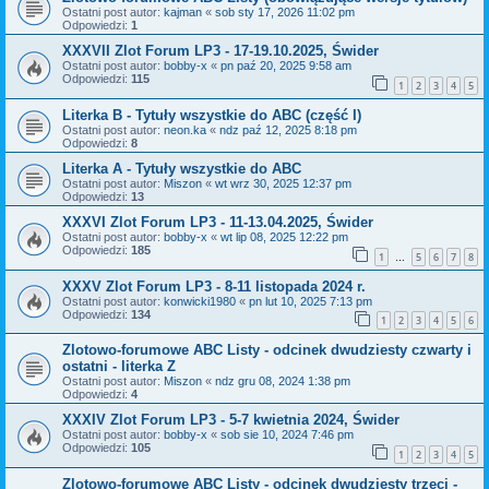
Ostatni post autor:
kajman
«
sob sty 17, 2026 11:02 pm
Odpowiedzi:
1
XXXVII Zlot Forum LP3 - 17-19.10.2025, Świder
Ostatni post autor:
bobby-x
«
pn paź 20, 2025 9:58 am
Odpowiedzi:
115
1
2
3
4
5
Literka B - Tytuły wszystkie do ABC (część I)
Ostatni post autor:
neon.ka
«
ndz paź 12, 2025 8:18 pm
Odpowiedzi:
8
Literka A - Tytuły wszystkie do ABC
Ostatni post autor:
Miszon
«
wt wrz 30, 2025 12:37 pm
Odpowiedzi:
13
XXXVI Zlot Forum LP3 - 11-13.04.2025, Świder
Ostatni post autor:
bobby-x
«
wt lip 08, 2025 12:22 pm
Odpowiedzi:
185
1
5
6
7
8
…
XXXV Zlot Forum LP3 - 8-11 listopada 2024 r.
Ostatni post autor:
konwicki1980
«
pn lut 10, 2025 7:13 pm
Odpowiedzi:
134
1
2
3
4
5
6
Zlotowo-forumowe ABC Listy - odcinek dwudziesty czwarty i
ostatni - literka Z
Ostatni post autor:
Miszon
«
ndz gru 08, 2024 1:38 pm
Odpowiedzi:
4
XXXIV Zlot Forum LP3 - 5-7 kwietnia 2024, Świder
Ostatni post autor:
bobby-x
«
sob sie 10, 2024 7:46 pm
Odpowiedzi:
105
1
2
3
4
5
Zlotowo-forumowe ABC Listy - odcinek dwudziesty trzeci -