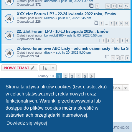
Ostatni post autor:
adameria
«
pt lis 18, 2022 1:37 am
Odpowiedzi:
372
1
12
13
14
15
…
XXX zlot Forum LP3 - 22-24 kwietnia 2022 roku, Emów
Ostatni post autor:
Miszon
«
pn lis 07, 2022 9:45 pm
Odpowiedzi:
226
1
7
8
9
10
…
22. Zlot Forum LP3 - 10-13 listopada 2016r., Emów
Ostatni post autor:
konwicki1980
«
ndz lip 03, 2022 8:58 pm
Odpowiedzi:
136
1
2
3
4
5
6
Zlotowo-forumowe ABC Listy - odcinek osiemnasty - literka S
Ostatni post autor:
djjack
«
sob lis 20, 2021 9:00 pm
Odpowiedzi:
94
1
2
3
4
NOWY TEMAT
1
2
3
4
5
Następna
Tematy: 105
Strona ta używa plików cookies (tzw. ciasteczka)
Przejdź do
w celach statystycznych, reklamowych oraz
funkcjonalnych. Warunki przechowywania lub
TWOJE UPRAWNIENIA NA TYM FORUM
Nie możesz
tworzyć nowych tematów
dostępu do plików cookies można określić w
Nie możesz
odpowiadać w tematach
ustawieniach przeglądarki internetowej.
Nie możesz
zmieniać swoich postów
Nie możesz
usuwać swoich postów
Dowiedz się więcej
Lista Przebojów Programu Trzeciego
Strefa czasowa
UTC+02:00