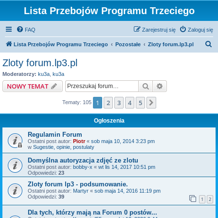
Lista Przebojów Programu Trzeciego
FAQ
Zarejestruj się
Zaloguj się
S
Lista Przebojów Programu Trzeciego
Pozostałe
Zloty forum.lp3.pl
z
Zloty forum.lp3.pl
u
Moderatorzy:
ku3a
,
ku3a
k
Szukaj
Wyszukiwanie z
NOWY TEMAT
a
1
2
3
4
5
Następna
Tematy: 105
j
Ogłoszenia
Regulamin Forum
Ostatni post autor:
Piotr
«
sob maja 10, 2014 3:23 pm
w
Sugestie, opinie, postulaty
Domyślna autoryzacja zdjęć ze zlotu
Ostatni post autor:
bobby-x
«
wt lis 14, 2017 10:51 pm
Odpowiedzi:
23
Zloty forum lp3 - podsumowanie.
Ostatni post autor:
Martyr
«
sob maja 14, 2016 11:19 pm
Odpowiedzi:
39
1
2
Dla tych, którzy mają na Forum 0 postów...