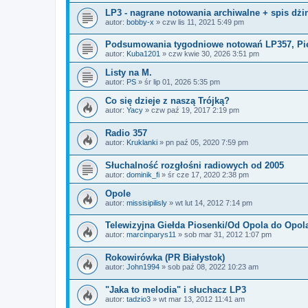
LP3 - nagrane notowania archiwalne + spis dżin
autor:
bobby-x
»
czw lis 11, 2021 5:49 pm
Podsumowania tygodniowe notowań LP357, Pier
autor:
Kuba1201
»
czw kwie 30, 2026 3:51 pm
Listy na M.
autor:
PS
»
śr lip 01, 2026 5:35 pm
Co się dzieje z naszą Trójką?
autor:
Yacy
»
czw paź 19, 2017 2:19 pm
Radio 357
autor:
Kruklanki
»
pn paź 05, 2020 7:59 pm
Słuchalność rozgłośni radiowych od 2005
autor:
dominik_fi
»
śr cze 17, 2020 2:38 pm
Opole
autor:
missisipilisly
»
wt lut 14, 2012 7:14 pm
Telewizyjna Giełda Piosenki/Od Opola do Opol
autor:
marcinparys11
»
sob mar 31, 2012 1:07 pm
Rokowirówka (PR Białystok)
autor:
John1994
»
sob paź 08, 2022 10:23 am
"Jaka to melodia" i słuchacz LP3
autor:
tadzio3
»
wt mar 13, 2012 11:41 am