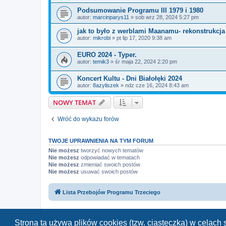
Podsumowanie Programu III 1979 i 1980
autor:
marcinparys11
»
sob wrz 28, 2024 5:27 pm
jak to było z werblami Maanamu- rekonstrukcja
autor:
mikrobi
»
pt lip 17, 2020 9:38 am
EURO 2024 - Typer.
autor:
temik3
»
śr maja 22, 2024 2:20 pm
Koncert Kultu - Dni Białołęki 2024
autor:
8azyliszek
»
ndz cze 16, 2024 8:43 am
NOWY TEMAT
Wróć do wykazu forów
TWOJE UPRAWNIENIA NA TYM FORUM
Nie możesz
tworzyć nowych tematów
Nie możesz
odpowiadać w tematach
Nie możesz
zmieniać swoich postów
Nie możesz
usuwać swoich postów
Lista Przebojów Programu Trzeciego
Strona ta używa plików cookies (tzw. ciasteczka) w celac