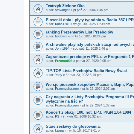
Teatrzyk Zielone Oko
autor:
stavanger
»
pt paź 27, 2006 4:45 pm
Piosenki dnia i płyty tygodnia w Radiu 357 i PR
autor:
Kuba1201
»
wt gru 30, 2025 12:39 pm
ranking Prezenterów List Przebojów
autor:
bobby-x
»
pn lis 17, 2025 10:24 pm
Archiwalne playlisty polskich stacji radiowych
autor:
John1994
»
sob paź 11, 2025 2:46 am
Zagraniczne przeboje w PRL-u w Programie 1 
autor:
Przemo004
»
pt mar 27, 2020 9:05 pm
TIP-TOP Lista Przebojów Radia Nowy Świat
autor:
Yacy
»
śr mar 23, 2022 3:49 pm
Wersje piosenek zespołów Maanam, Bajm, Pap
autor:
Przemysllprzem
»
pt lis 22, 2024 2:07 am
Czy nagrania z Listy Przebojów Programu III Po
wyłącznie na liście?
autor:
Przemysllprzem
»
pt lis 22, 2024 1:32 am
Koncert z okazji 100. not. LP3, PKiN 1.04.1984
autor:
PS
»
śr kwie 01, 2009 10:32 am
Stare zestawy do głosowania.
autor:
kajman
»
wt lip 18, 2017 9:01 pm