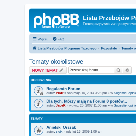
Lista Przebojów 
Forum pozytywnie zakręconych wo
Więcej…
FAQ
Lista Przebojów Programu Trzeciego
Pozostałe
Tematy o
Tematy okołolistowe
Szukaj
Wy
NOWY TEMAT
OGŁOSZENIA
Regulamin Forum
autor:
Piotr
»
sob maja 10, 2014 3:23 pm
» w
Sugestie, opini
Dla tych, którzy mają na Forum 0 postów...
autor:
JaceK
»
wt wrz 25, 2007 11:00 am
» w
Sugestie, opini
TEMATY
Anielski Orszak
autor:
słoik
»
ndz lut 15, 2009 1:09 am