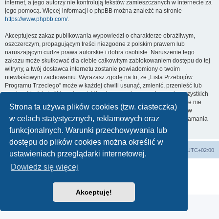
internet, a jego autorzy nie kontrolują tekstów zamieszczanych w internecie za
jego pomocą. Więcej informacji o phpBB można znaleźć na stronie
https://www.phpbb.com/
.
Akceptujesz zakaz publikowania wypowiedzi o charakterze obraźliwym,
oszczerczym, propagującym treści niezgodne z polskim prawem lub
naruszającym cudze prawa autorskie i dobra osobiste. Naruszenie tego
zakazu może skutkować dla ciebie całkowitym zablokowaniem dostępu do tej
witryny, a twój dostawca internetu zostanie powiadomiony o twoim
niewłaściwym zachowaniu. Wyrażasz zgodę na to, że „Lista Przebojów
Programu Trzeciego” może w każdej chwili usunąć, zmienić, przenieść lub
zamknąć każdy twój temat, post. Wyrażasz zgodę na zapisywanie wszystkich
podanych przez ciebie informacji w naszej bazie danych. Informacje te nie
Strona ta używa plików cookies (tzw. ciasteczka)
będą przekazywane nikomu bez twojej zgody, ale ani „Lista Przebojów
w celach statystycznych, reklamowych oraz
Programu Trzeciego”, ani phpBB nie ponosi odpowiedzialności za włamania
do witryny, podczas których może dojść do kradzieży danych.
funkcjonalnych. Warunki przechowywania lub
dostępu do plików cookies można określić w
Lista Przebojów Programu Trzeciego
Strefa czasowa
UTC+02:00
ustawieniach przeglądarki internetowej.
Dowiedz się więcej
Technologię dostarcza
phpBB
® Forum Software © phpBB Limited
Polski pakiet językowy dostarcza
phpBB.pl
Zasady ochrony danych osobowych
|
Regulamin
Akceptuję!