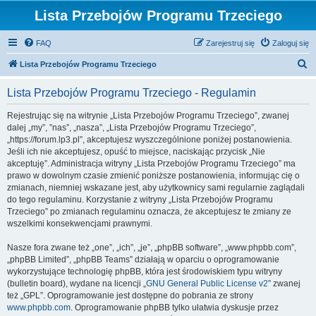
Lista Przebojów Programu Trzeciego
FAQ
Zarejestruj się
Zaloguj się
S
Lista Przebojów Programu Trzeciego
z
Lista Przebojów Programu Trzeciego - Regulamin
u
k
Rejestrując się na witrynie „Lista Przebojów Programu Trzeciego”, zwanej
dalej „my”, ”nas”, „nasza”, „Lista Przebojów Programu Trzeciego”,
a
„https://forum.lp3.pl”, akceptujesz wyszczególnione poniżej postanowienia.
j
Jeśli ich nie akceptujesz, opuść to miejsce, naciskając przycisk „Nie
akceptuję”. Administracja witryny „Lista Przebojów Programu Trzeciego” ma
prawo w dowolnym czasie zmienić poniższe postanowienia, informując cię o
zmianach, niemniej wskazane jest, aby użytkownicy sami regularnie zaglądali
do tego regulaminu. Korzystanie z witryny „Lista Przebojów Programu
Trzeciego” po zmianach regulaminu oznacza, że akceptujesz te zmiany ze
wszelkimi konsekwencjami prawnymi.
Nasze fora zwane też „one”, „ich”, „je”, „phpBB software”, „www.phpbb.com”,
„phpBB Limited”, „phpBB Teams” działają w oparciu o oprogramowanie
wykorzystujące technologię phpBB, która jest środowiskiem typu witryny
(bulletin board), wydane na licencji „
GNU General Public License v2
” zwanej
też „GPL”. Oprogramowanie jest dostępne do pobrania ze strony
www.phpbb.com
. Oprogramowanie phpBB tylko ułatwia dyskusje przez