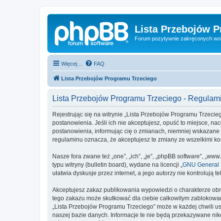
Lista Przebojów 
Forum pozytywnie zakręconych wo
Więcej…
FAQ
Lista Przebojów Programu Trzeciego
Lista Przebojów Programu Trzeciego - Regulam
Rejestrując się na witrynie „Lista Przebojów Programu Trzecieg
postanowienia. Jeśli ich nie akceptujesz, opuść to miejsce, n
postanowienia, informując cię o zmianach, niemniej wskazane 
regulaminu oznacza, że akceptujesz te zmiany ze wszelkimi 
Nasze fora zwane też „one”, „ich”, „je”, „phpBB software”, „
typu witryny (bulletin board), wydane na licencji „
GNU General P
ułatwia dyskusje przez internet, a jego autorzy nie kontroluj
Akceptujesz zakaz publikowania wypowiedzi o charakterze obr
tego zakazu może skutkować dla ciebie całkowitym zablokowan
„Lista Przebojów Programu Trzeciego” może w każdej chwili us
naszej bazie danych. Informacje te nie będą przekazywane nik