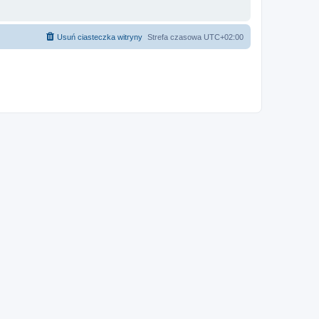
Usuń ciasteczka witryny
Strefa czasowa
UTC+02:00