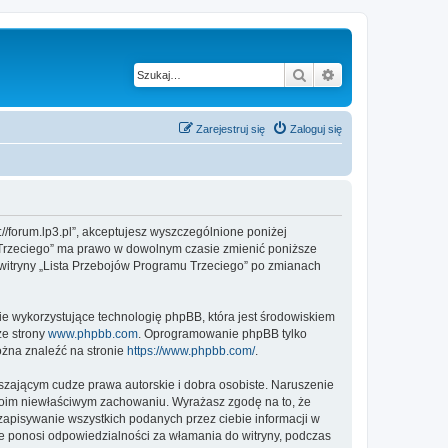
Szukaj
Wyszukiwanie z
Zarejestruj się
Zaloguj się
://forum.lp3.pl”, akceptujesz wyszczególnione poniżej
mu Trzeciego” ma prawo w dowolnym czasie zmienić poniższe
z witryny „Lista Przebojów Programu Trzeciego” po zmianach
ie wykorzystujące technologię phpBB, która jest środowiskiem
ze strony
www.phpbb.com
. Oprogramowanie phpBB tylko
ożna znaleźć na stronie
https://www.phpbb.com/
.
zającym cudze prawa autorskie i dobra osobiste. Naruszenie
twoim niewłaściwym zachowaniu. Wyrażasz zgodę na to, że
zapisywanie wszystkich podanych przez ciebie informacji w
ie ponosi odpowiedzialności za włamania do witryny, podczas