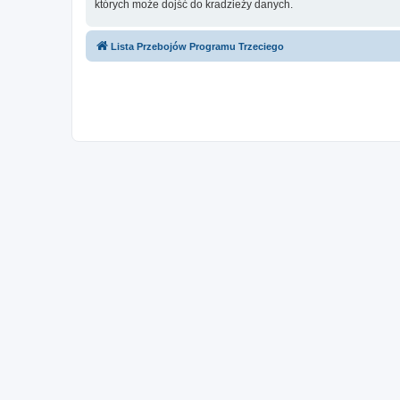
których może dojść do kradzieży danych.
Lista Przebojów Programu Trzeciego