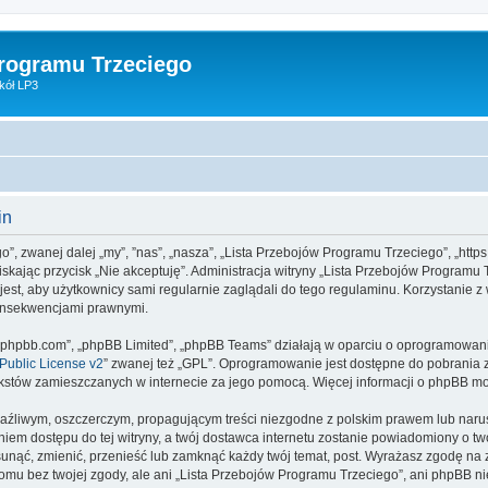
Programu Trzeciego
kół LP3
in
o”, zwanej dalej „my”, ”nas”, „nasza”, „Lista Przebojów Programu Trzeciego”, „https
aciskając przycisk „Nie akceptuję”. Administracja witryny „Lista Przebojów Progra
jest, aby użytkownicy sami regularnie zaglądali do tego regulaminu. Korzystanie 
konsekwencjami prawnymi.
www.phpbb.com”, „phpBB Limited”, „phpBB Teams” działają w oparciu o oprogramowan
ublic License v2
” zwanej też „GPL”. Oprogramowanie jest dostępne do pobrania 
ą tekstów zamieszczanych w internecie za jego pomocą. Więcej informacji o phpBB m
aźliwym, oszczerczym, propagującym treści niezgodne z polskim prawem lub narus
iem dostępu do tej witryny, a twój dostawca internetu zostanie powiadomiony o 
unąć, zmienić, przenieść lub zamknąć każdy twój temat, post. Wyrażasz zgodę na 
omu bez twojej zgody, ale ani „Lista Przebojów Programu Trzeciego”, ani phpBB n