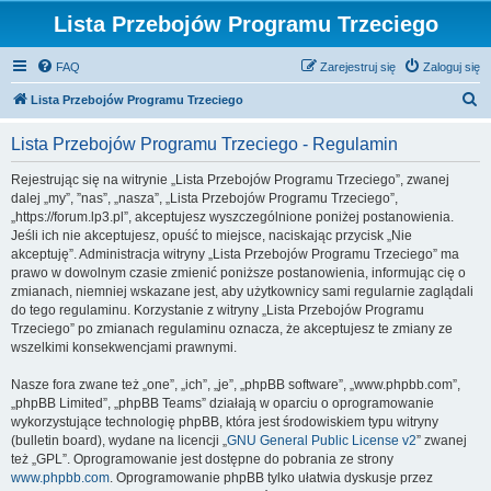
Lista Przebojów Programu Trzeciego
FAQ
Zarejestruj się
Zaloguj się
S
Lista Przebojów Programu Trzeciego
z
Lista Przebojów Programu Trzeciego - Regulamin
u
k
Rejestrując się na witrynie „Lista Przebojów Programu Trzeciego”, zwanej
dalej „my”, ”nas”, „nasza”, „Lista Przebojów Programu Trzeciego”,
a
„https://forum.lp3.pl”, akceptujesz wyszczególnione poniżej postanowienia.
j
Jeśli ich nie akceptujesz, opuść to miejsce, naciskając przycisk „Nie
akceptuję”. Administracja witryny „Lista Przebojów Programu Trzeciego” ma
prawo w dowolnym czasie zmienić poniższe postanowienia, informując cię o
zmianach, niemniej wskazane jest, aby użytkownicy sami regularnie zaglądali
do tego regulaminu. Korzystanie z witryny „Lista Przebojów Programu
Trzeciego” po zmianach regulaminu oznacza, że akceptujesz te zmiany ze
wszelkimi konsekwencjami prawnymi.
Nasze fora zwane też „one”, „ich”, „je”, „phpBB software”, „www.phpbb.com”,
„phpBB Limited”, „phpBB Teams” działają w oparciu o oprogramowanie
wykorzystujące technologię phpBB, która jest środowiskiem typu witryny
(bulletin board), wydane na licencji „
GNU General Public License v2
” zwanej
też „GPL”. Oprogramowanie jest dostępne do pobrania ze strony
www.phpbb.com
. Oprogramowanie phpBB tylko ułatwia dyskusje przez