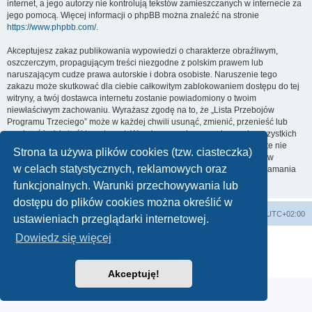
internet, a jego autorzy nie kontrolują tekstów zamieszczanych w internecie za
jego pomocą. Więcej informacji o phpBB można znaleźć na stronie
https://www.phpbb.com/
.
Akceptujesz zakaz publikowania wypowiedzi o charakterze obraźliwym,
oszczerczym, propagującym treści niezgodne z polskim prawem lub
naruszającym cudze prawa autorskie i dobra osobiste. Naruszenie tego
zakazu może skutkować dla ciebie całkowitym zablokowaniem dostępu do tej
witryny, a twój dostawca internetu zostanie powiadomiony o twoim
niewłaściwym zachowaniu. Wyrażasz zgodę na to, że „Lista Przebojów
Programu Trzeciego” może w każdej chwili usunąć, zmienić, przenieść lub
zamknąć każdy twój temat, post. Wyrażasz zgodę na zapisywanie wszystkich
podanych przez ciebie informacji w naszej bazie danych. Informacje te nie
Strona ta używa plików cookies (tzw. ciasteczka)
będą przekazywane nikomu bez twojej zgody, ale ani „Lista Przebojów
w celach statystycznych, reklamowych oraz
Programu Trzeciego”, ani phpBB nie ponosi odpowiedzialności za włamania
do witryny, podczas których może dojść do kradzieży danych.
funkcjonalnych. Warunki przechowywania lub
dostępu do plików cookies można określić w
Lista Przebojów Programu Trzeciego
Strefa czasowa
UTC+02:00
ustawieniach przeglądarki internetowej.
Dowiedz się więcej
Technologię dostarcza
phpBB
® Forum Software © phpBB Limited
Polski pakiet językowy dostarcza
phpBB.pl
Zasady ochrony danych osobowych
|
Regulamin
Akceptuję!