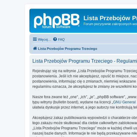
Lista Przebojów 
Forum pozytywnie zakręconych wo
Więcej…
FAQ
Lista Przebojów Programu Trzeciego
Lista Przebojów Programu Trzeciego - Regulam
Rejestrując się na witrynie „Lista Przebojów Programu Trzecieg
postanowienia. Jeśli ich nie akceptujesz, opuść to miejsce, n
postanowienia, informując cię o zmianach, niemniej wskazane 
regulaminu oznacza, że akceptujesz te zmiany ze wszelkimi 
Nasze fora zwane też „one”, „ich”, „je”, „phpBB software”, „
typu witryny (bulletin board), wydane na licencji „
GNU General P
ułatwia dyskusje przez internet, a jego autorzy nie kontroluj
Akceptujesz zakaz publikowania wypowiedzi o charakterze obr
tego zakazu może skutkować dla ciebie całkowitym zablokowan
„Lista Przebojów Programu Trzeciego” może w każdej chwili us
naszej bazie danych. Informacje te nie będą przekazywane nik