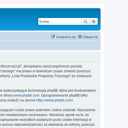
Szukaj
Wyszukiwanie z
Zarejestruj się
Zaloguj się
://forum.lp3.pl”, akceptujesz wyszczególnione poniżej
mu Trzeciego” ma prawo w dowolnym czasie zmienić poniższe
z witryny „Lista Przebojów Programu Trzeciego” po zmianach
ie wykorzystujące technologię phpBB, która jest środowiskiem
ze strony
www.phpbb.com
. Oprogramowanie phpBB tylko
ożna znaleźć na stronie
https://www.phpbb.com/
.
zającym cudze prawa autorskie i dobra osobiste. Naruszenie
twoim niewłaściwym zachowaniu. Wyrażasz zgodę na to, że
zapisywanie wszystkich podanych przez ciebie informacji w
ie ponosi odpowiedzialności za włamania do witryny, podczas