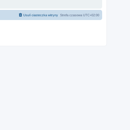
Usuń ciasteczka witryny
Strefa czasowa
UTC+02:00