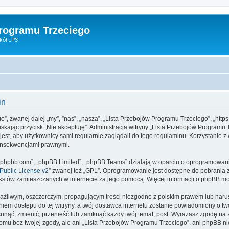
Programu Trzeciego
kół LP3
in
o”, zwanej dalej „my”, ”nas”, „nasza”, „Lista Przebojów Programu Trzeciego”, „https
aciskając przycisk „Nie akceptuję”. Administracja witryny „Lista Przebojów Progra
jest, aby użytkownicy sami regularnie zaglądali do tego regulaminu. Korzystanie 
konsekwencjami prawnymi.
www.phpbb.com”, „phpBB Limited”, „phpBB Teams” działają w oparciu o oprogramowan
ublic License v2
” zwanej też „GPL”. Oprogramowanie jest dostępne do pobrania 
ą tekstów zamieszczanych w internecie za jego pomocą. Więcej informacji o phpBB m
aźliwym, oszczerczym, propagującym treści niezgodne z polskim prawem lub narus
iem dostępu do tej witryny, a twój dostawca internetu zostanie powiadomiony o 
unąć, zmienić, przenieść lub zamknąć każdy twój temat, post. Wyrażasz zgodę na 
omu bez twojej zgody, ale ani „Lista Przebojów Programu Trzeciego”, ani phpBB n