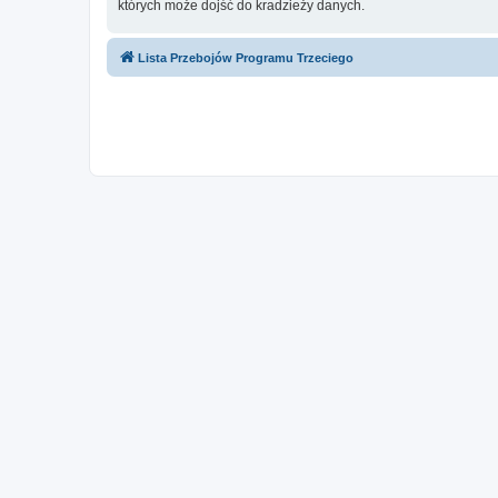
których może dojść do kradzieży danych.
Lista Przebojów Programu Trzeciego