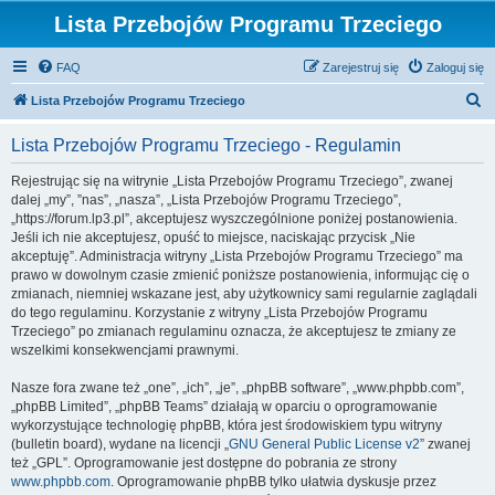
Lista Przebojów Programu Trzeciego
FAQ
Zarejestruj się
Zaloguj się
S
Lista Przebojów Programu Trzeciego
z
Lista Przebojów Programu Trzeciego - Regulamin
u
k
Rejestrując się na witrynie „Lista Przebojów Programu Trzeciego”, zwanej
dalej „my”, ”nas”, „nasza”, „Lista Przebojów Programu Trzeciego”,
a
„https://forum.lp3.pl”, akceptujesz wyszczególnione poniżej postanowienia.
j
Jeśli ich nie akceptujesz, opuść to miejsce, naciskając przycisk „Nie
akceptuję”. Administracja witryny „Lista Przebojów Programu Trzeciego” ma
prawo w dowolnym czasie zmienić poniższe postanowienia, informując cię o
zmianach, niemniej wskazane jest, aby użytkownicy sami regularnie zaglądali
do tego regulaminu. Korzystanie z witryny „Lista Przebojów Programu
Trzeciego” po zmianach regulaminu oznacza, że akceptujesz te zmiany ze
wszelkimi konsekwencjami prawnymi.
Nasze fora zwane też „one”, „ich”, „je”, „phpBB software”, „www.phpbb.com”,
„phpBB Limited”, „phpBB Teams” działają w oparciu o oprogramowanie
wykorzystujące technologię phpBB, która jest środowiskiem typu witryny
(bulletin board), wydane na licencji „
GNU General Public License v2
” zwanej
też „GPL”. Oprogramowanie jest dostępne do pobrania ze strony
www.phpbb.com
. Oprogramowanie phpBB tylko ułatwia dyskusje przez