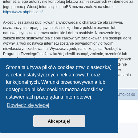
internet, a jego autorzy nie kontrolują tekstów zamieszczanych w internecie za
jego pomocą. Więcej informacji o phpBB można znaleźć na stronie
https://www.phpbb.com/
.
Akceptujesz zakaz publikowania wypowiedzi o charakterze obraźliwym,
oszczerczym, propagującym treści niezgodne z polskim prawem lub
naruszającym cudze prawa autorskie i dobra osobiste. Naruszenie tego
zakazu może skutkować dla ciebie całkowitym zablokowaniem dostępu do tej
witryny, a twój dostawca internetu zostanie powiadomiony o twoim
niewłaściwym zachowaniu. Wyrażasz zgodę na to, że „Lista Przebojów
Programu Trzeciego” może w każdej chwili usunąć, zmienić, przenieść lub
zamknąć każdy twój temat, post. Wyrażasz zgodę na zapisywanie wszystkich
podanych przez ciebie informacji w naszej bazie danych. Informacje te nie
Strona ta używa plików cookies (tzw. ciasteczka)
będą przekazywane nikomu bez twojej zgody, ale ani „Lista Przebojów
w celach statystycznych, reklamowych oraz
Programu Trzeciego”, ani phpBB nie ponosi odpowiedzialności za włamania
do witryny, podczas których może dojść do kradzieży danych.
funkcjonalnych. Warunki przechowywania lub
dostępu do plików cookies można określić w
Lista Przebojów Programu Trzeciego
Strefa czasowa
UTC+02:00
ustawieniach przeglądarki internetowej.
Dowiedz się więcej
Technologię dostarcza
phpBB
® Forum Software © phpBB Limited
Polski pakiet językowy dostarcza
phpBB.pl
Zasady ochrony danych osobowych
|
Regulamin
Akceptuję!