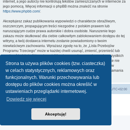
internet, a jego autorzy nie kontrolują tekstów zamieszczanych w internecie za
jego pomocą. Więcej informacji o phpBB można znaleźć na stronie
https://www.phpbb.com/
.
Akceptujesz zakaz publikowania wypowiedzi o charakterze obraźliwym,
oszczerczym, propagującym treści niezgodne z polskim prawem lub
naruszającym cudze prawa autorskie i dobra osobiste. Naruszenie tego
zakazu może skutkować dla ciebie całkowitym zablokowaniem dostępu do tej
witryny, a twój dostawca internetu zostanie powiadomiony o twoim
niewłaściwym zachowaniu. Wyrażasz zgodę na to, że „Lista Przebojów
Programu Trzeciego” może w każdej chwili usunąć, zmienić, przenieść lub
zamknąć każdy twój temat, post. Wyrażasz zgodę na zapisywanie wszystkich
podanych przez ciebie informacji w naszej bazie danych. Informacje te nie
Strona ta używa plików cookies (tzw. ciasteczka)
będą przekazywane nikomu bez twojej zgody, ale ani „Lista Przebojów
w celach statystycznych, reklamowych oraz
Programu Trzeciego”, ani phpBB nie ponosi odpowiedzialności za włamania
do witryny, podczas których może dojść do kradzieży danych.
funkcjonalnych. Warunki przechowywania lub
dostępu do plików cookies można określić w
Lista Przebojów Programu Trzeciego
Strefa czasowa
UTC+02:00
ustawieniach przeglądarki internetowej.
Dowiedz się więcej
Technologię dostarcza
phpBB
® Forum Software © phpBB Limited
Polski pakiet językowy dostarcza
phpBB.pl
Zasady ochrony danych osobowych
|
Regulamin
Akceptuję!