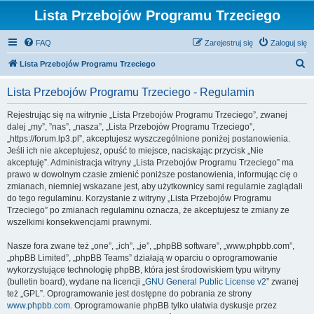
Lista Przebojów Programu Trzeciego
FAQ
Zarejestruj się
Zaloguj się
S
Lista Przebojów Programu Trzeciego
z
Lista Przebojów Programu Trzeciego - Regulamin
u
k
Rejestrując się na witrynie „Lista Przebojów Programu Trzeciego”, zwanej
dalej „my”, ”nas”, „nasza”, „Lista Przebojów Programu Trzeciego”,
a
„https://forum.lp3.pl”, akceptujesz wyszczególnione poniżej postanowienia.
j
Jeśli ich nie akceptujesz, opuść to miejsce, naciskając przycisk „Nie
akceptuję”. Administracja witryny „Lista Przebojów Programu Trzeciego” ma
prawo w dowolnym czasie zmienić poniższe postanowienia, informując cię o
zmianach, niemniej wskazane jest, aby użytkownicy sami regularnie zaglądali
do tego regulaminu. Korzystanie z witryny „Lista Przebojów Programu
Trzeciego” po zmianach regulaminu oznacza, że akceptujesz te zmiany ze
wszelkimi konsekwencjami prawnymi.
Nasze fora zwane też „one”, „ich”, „je”, „phpBB software”, „www.phpbb.com”,
„phpBB Limited”, „phpBB Teams” działają w oparciu o oprogramowanie
wykorzystujące technologię phpBB, która jest środowiskiem typu witryny
(bulletin board), wydane na licencji „
GNU General Public License v2
” zwanej
też „GPL”. Oprogramowanie jest dostępne do pobrania ze strony
www.phpbb.com
. Oprogramowanie phpBB tylko ułatwia dyskusje przez