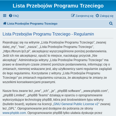
Lista Przebojów Programu Trzeciego
FAQ
Zarejestruj się
Zaloguj się
S
Lista Przebojów Programu Trzeciego
z
Lista Przebojów Programu Trzeciego - Regulamin
u
k
Rejestrując się na witrynie „Lista Przebojów Programu Trzeciego”, zwanej
dalej „my”, ”nas”, „nasza”, „Lista Przebojów Programu Trzeciego”,
a
„https://forum.lp3.pl”, akceptujesz wyszczególnione poniżej postanowienia.
j
Jeśli ich nie akceptujesz, opuść to miejsce, naciskając przycisk „Nie
akceptuję”. Administracja witryny „Lista Przebojów Programu Trzeciego” ma
prawo w dowolnym czasie zmienić poniższe postanowienia, informując cię o
zmianach, niemniej wskazane jest, aby użytkownicy sami regularnie zaglądali
do tego regulaminu. Korzystanie z witryny „Lista Przebojów Programu
Trzeciego” po zmianach regulaminu oznacza, że akceptujesz te zmiany ze
wszelkimi konsekwencjami prawnymi.
Nasze fora zwane też „one”, „ich”, „je”, „phpBB software”, „www.phpbb.com”,
„phpBB Limited”, „phpBB Teams” działają w oparciu o oprogramowanie
wykorzystujące technologię phpBB, która jest środowiskiem typu witryny
(bulletin board), wydane na licencji „
GNU General Public License v2
” zwanej
też „GPL”. Oprogramowanie jest dostępne do pobrania ze strony
www.phpbb.com
. Oprogramowanie phpBB tylko ułatwia dyskusje przez