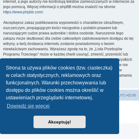
internet, a jego autorzy nie kontrolują tekstów zamieszczanych w internecie za
jego pomocą. Więcej informacji o phpBB można znaleźć na stronie
https://www.phpbb.com/
.
Akceptujesz zakaz publikowania wypowiedzi o charakterze obraźliwym,
oszczerczym, propagującym treści niezgodne z polskim prawem lub
naruszającym cudze prawa autorskie i dobra osobiste. Naruszenie tego
zakazu może skutkować dla ciebie całkowitym zablokowaniem dostępu do tej
witryny, a twój dostawca internetu zostanie powiadomiony o twoim
niewłaściwym zachowaniu. Wyrażasz zgodę na to, że „Lista Przebojów
Programu Trzeciego” może w każdej chwili usunąć, zmienić, przenieść lub
zamknąć każdy twój temat, post. Wyrażasz zgodę na zapisywanie wszystkich
podanych przez ciebie informacji w naszej bazie danych. Informacje te nie
Strona ta używa plików cookies (tzw. ciasteczka)
będą przekazywane nikomu bez twojej zgody, ale ani „Lista Przebojów
w celach statystycznych, reklamowych oraz
Programu Trzeciego”, ani phpBB nie ponosi odpowiedzialności za włamania
do witryny, podczas których może dojść do kradzieży danych.
funkcjonalnych. Warunki przechowywania lub
dostępu do plików cookies można określić w
Lista Przebojów Programu Trzeciego
Strefa czasowa
UTC+02:00
ustawieniach przeglądarki internetowej.
Dowiedz się więcej
Technologię dostarcza
phpBB
® Forum Software © phpBB Limited
Polski pakiet językowy dostarcza
phpBB.pl
Zasady ochrony danych osobowych
|
Regulamin
Akceptuję!