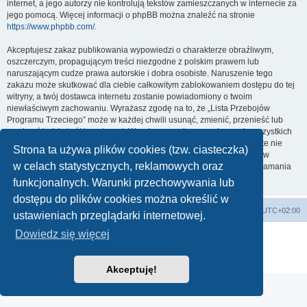
internet, a jego autorzy nie kontrolują tekstów zamieszczanych w internecie za
jego pomocą. Więcej informacji o phpBB można znaleźć na stronie
https://www.phpbb.com/
.
Akceptujesz zakaz publikowania wypowiedzi o charakterze obraźliwym,
oszczerczym, propagującym treści niezgodne z polskim prawem lub
naruszającym cudze prawa autorskie i dobra osobiste. Naruszenie tego
zakazu może skutkować dla ciebie całkowitym zablokowaniem dostępu do tej
witryny, a twój dostawca internetu zostanie powiadomiony o twoim
niewłaściwym zachowaniu. Wyrażasz zgodę na to, że „Lista Przebojów
Programu Trzeciego” może w każdej chwili usunąć, zmienić, przenieść lub
zamknąć każdy twój temat, post. Wyrażasz zgodę na zapisywanie wszystkich
podanych przez ciebie informacji w naszej bazie danych. Informacje te nie
Strona ta używa plików cookies (tzw. ciasteczka)
będą przekazywane nikomu bez twojej zgody, ale ani „Lista Przebojów
w celach statystycznych, reklamowych oraz
Programu Trzeciego”, ani phpBB nie ponosi odpowiedzialności za włamania
do witryny, podczas których może dojść do kradzieży danych.
funkcjonalnych. Warunki przechowywania lub
dostępu do plików cookies można określić w
Lista Przebojów Programu Trzeciego
Strefa czasowa
UTC+02:00
ustawieniach przeglądarki internetowej.
Dowiedz się więcej
Technologię dostarcza
phpBB
® Forum Software © phpBB Limited
Polski pakiet językowy dostarcza
phpBB.pl
Zasady ochrony danych osobowych
|
Regulamin
Akceptuję!