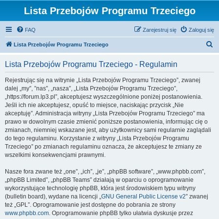
Lista Przebojów Programu Trzeciego
FAQ
Zarejestruj się
Zaloguj się
S
Lista Przebojów Programu Trzeciego
z
Lista Przebojów Programu Trzeciego - Regulamin
u
k
Rejestrując się na witrynie „Lista Przebojów Programu Trzeciego”, zwanej
dalej „my”, ”nas”, „nasza”, „Lista Przebojów Programu Trzeciego”,
a
„https://forum.lp3.pl”, akceptujesz wyszczególnione poniżej postanowienia.
j
Jeśli ich nie akceptujesz, opuść to miejsce, naciskając przycisk „Nie
akceptuję”. Administracja witryny „Lista Przebojów Programu Trzeciego” ma
prawo w dowolnym czasie zmienić poniższe postanowienia, informując cię o
zmianach, niemniej wskazane jest, aby użytkownicy sami regularnie zaglądali
do tego regulaminu. Korzystanie z witryny „Lista Przebojów Programu
Trzeciego” po zmianach regulaminu oznacza, że akceptujesz te zmiany ze
wszelkimi konsekwencjami prawnymi.
Nasze fora zwane też „one”, „ich”, „je”, „phpBB software”, „www.phpbb.com”,
„phpBB Limited”, „phpBB Teams” działają w oparciu o oprogramowanie
wykorzystujące technologię phpBB, która jest środowiskiem typu witryny
(bulletin board), wydane na licencji „
GNU General Public License v2
” zwanej
też „GPL”. Oprogramowanie jest dostępne do pobrania ze strony
www.phpbb.com
. Oprogramowanie phpBB tylko ułatwia dyskusje przez