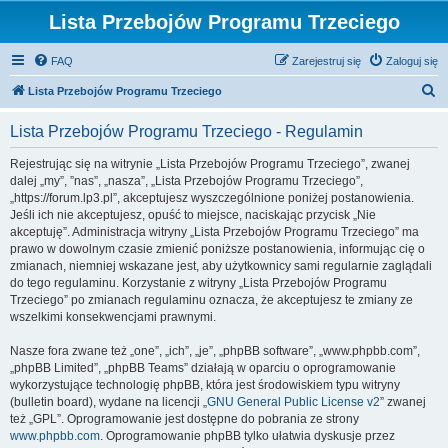
Lista Przebojów Programu Trzeciego
FAQ
Zarejestruj się
Zaloguj się
S
Lista Przebojów Programu Trzeciego
z
Lista Przebojów Programu Trzeciego - Regulamin
u
k
Rejestrując się na witrynie „Lista Przebojów Programu Trzeciego”, zwanej
dalej „my”, ”nas”, „nasza”, „Lista Przebojów Programu Trzeciego”,
a
„https://forum.lp3.pl”, akceptujesz wyszczególnione poniżej postanowienia.
j
Jeśli ich nie akceptujesz, opuść to miejsce, naciskając przycisk „Nie
akceptuję”. Administracja witryny „Lista Przebojów Programu Trzeciego” ma
prawo w dowolnym czasie zmienić poniższe postanowienia, informując cię o
zmianach, niemniej wskazane jest, aby użytkownicy sami regularnie zaglądali
do tego regulaminu. Korzystanie z witryny „Lista Przebojów Programu
Trzeciego” po zmianach regulaminu oznacza, że akceptujesz te zmiany ze
wszelkimi konsekwencjami prawnymi.
Nasze fora zwane też „one”, „ich”, „je”, „phpBB software”, „www.phpbb.com”,
„phpBB Limited”, „phpBB Teams” działają w oparciu o oprogramowanie
wykorzystujące technologię phpBB, która jest środowiskiem typu witryny
(bulletin board), wydane na licencji „
GNU General Public License v2
” zwanej
też „GPL”. Oprogramowanie jest dostępne do pobrania ze strony
www.phpbb.com
. Oprogramowanie phpBB tylko ułatwia dyskusje przez