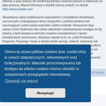
internet, a jego autorzy nie kontrolują tekstów zamieszczanych w internecie za
jego pomocą. Więcej informacji o phpBB można znaleźć na stronie
https://www.phpbb.com/
.
Akceptujesz zakaz publikowania wypowiedzi o charakterze obraźliwym,
oszczerczym, propagującym treści niezgodne z polskim prawem lub
naruszającym cudze prawa autorskie i dobra osobiste. Naruszenie tego
zakazu może skutkować dla ciebie całkowitym zablokowaniem dostępu do tej
witryny, a twój dostawca internetu zostanie powiadomiony o twoim
niewłaściwym zachowaniu. Wyrażasz zgodę na to, że „Lista Przebojów
Programu Trzeciego” może w każdej chwili usunąć, zmienić, przenieść lub
zamknąć każdy twój temat, post. Wyrażasz zgodę na zapisywanie wszystkich
podanych przez ciebie informacji w naszej bazie danych. Informacje te nie
Strona ta używa plików cookies (tzw. ciasteczka)
będą przekazywane nikomu bez twojej zgody, ale ani „Lista Przebojów
w celach statystycznych, reklamowych oraz
Programu Trzeciego”, ani phpBB nie ponosi odpowiedzialności za włamania
do witryny, podczas których może dojść do kradzieży danych.
funkcjonalnych. Warunki przechowywania lub
dostępu do plików cookies można określić w
Lista Przebojów Programu Trzeciego
Strefa czasowa
UTC+02:00
ustawieniach przeglądarki internetowej.
Dowiedz się więcej
Technologię dostarcza
phpBB
® Forum Software © phpBB Limited
Polski pakiet językowy dostarcza
phpBB.pl
Zasady ochrony danych osobowych
|
Regulamin
Akceptuję!