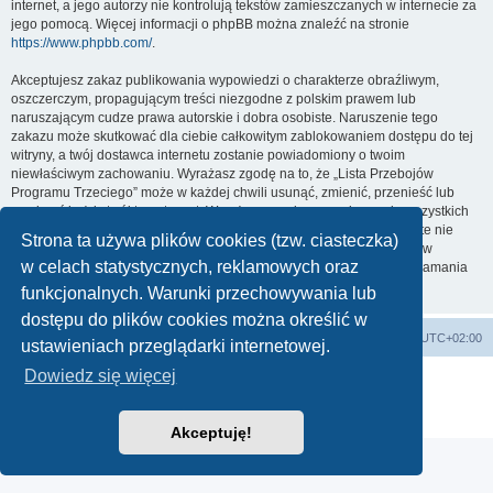
internet, a jego autorzy nie kontrolują tekstów zamieszczanych w internecie za
jego pomocą. Więcej informacji o phpBB można znaleźć na stronie
https://www.phpbb.com/
.
Akceptujesz zakaz publikowania wypowiedzi o charakterze obraźliwym,
oszczerczym, propagującym treści niezgodne z polskim prawem lub
naruszającym cudze prawa autorskie i dobra osobiste. Naruszenie tego
zakazu może skutkować dla ciebie całkowitym zablokowaniem dostępu do tej
witryny, a twój dostawca internetu zostanie powiadomiony o twoim
niewłaściwym zachowaniu. Wyrażasz zgodę na to, że „Lista Przebojów
Programu Trzeciego” może w każdej chwili usunąć, zmienić, przenieść lub
zamknąć każdy twój temat, post. Wyrażasz zgodę na zapisywanie wszystkich
podanych przez ciebie informacji w naszej bazie danych. Informacje te nie
Strona ta używa plików cookies (tzw. ciasteczka)
będą przekazywane nikomu bez twojej zgody, ale ani „Lista Przebojów
w celach statystycznych, reklamowych oraz
Programu Trzeciego”, ani phpBB nie ponosi odpowiedzialności za włamania
do witryny, podczas których może dojść do kradzieży danych.
funkcjonalnych. Warunki przechowywania lub
dostępu do plików cookies można określić w
Lista Przebojów Programu Trzeciego
Strefa czasowa
UTC+02:00
ustawieniach przeglądarki internetowej.
Dowiedz się więcej
Technologię dostarcza
phpBB
® Forum Software © phpBB Limited
Polski pakiet językowy dostarcza
phpBB.pl
Zasady ochrony danych osobowych
|
Regulamin
Akceptuję!