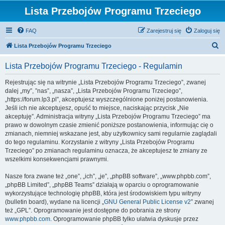
Lista Przebojów Programu Trzeciego
FAQ
Zarejestruj się
Zaloguj się
S
Lista Przebojów Programu Trzeciego
z
Lista Przebojów Programu Trzeciego - Regulamin
u
k
Rejestrując się na witrynie „Lista Przebojów Programu Trzeciego”, zwanej
dalej „my”, ”nas”, „nasza”, „Lista Przebojów Programu Trzeciego”,
a
„https://forum.lp3.pl”, akceptujesz wyszczególnione poniżej postanowienia.
j
Jeśli ich nie akceptujesz, opuść to miejsce, naciskając przycisk „Nie
akceptuję”. Administracja witryny „Lista Przebojów Programu Trzeciego” ma
prawo w dowolnym czasie zmienić poniższe postanowienia, informując cię o
zmianach, niemniej wskazane jest, aby użytkownicy sami regularnie zaglądali
do tego regulaminu. Korzystanie z witryny „Lista Przebojów Programu
Trzeciego” po zmianach regulaminu oznacza, że akceptujesz te zmiany ze
wszelkimi konsekwencjami prawnymi.
Nasze fora zwane też „one”, „ich”, „je”, „phpBB software”, „www.phpbb.com”,
„phpBB Limited”, „phpBB Teams” działają w oparciu o oprogramowanie
wykorzystujące technologię phpBB, która jest środowiskiem typu witryny
(bulletin board), wydane na licencji „
GNU General Public License v2
” zwanej
też „GPL”. Oprogramowanie jest dostępne do pobrania ze strony
www.phpbb.com
. Oprogramowanie phpBB tylko ułatwia dyskusje przez