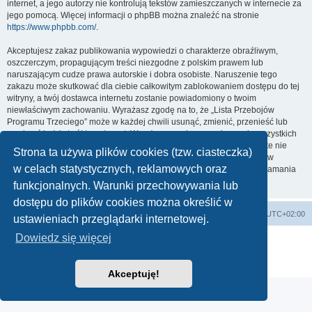
internet, a jego autorzy nie kontrolują tekstów zamieszczanych w internecie za
jego pomocą. Więcej informacji o phpBB można znaleźć na stronie
https://www.phpbb.com/
.
Akceptujesz zakaz publikowania wypowiedzi o charakterze obraźliwym,
oszczerczym, propagującym treści niezgodne z polskim prawem lub
naruszającym cudze prawa autorskie i dobra osobiste. Naruszenie tego
zakazu może skutkować dla ciebie całkowitym zablokowaniem dostępu do tej
witryny, a twój dostawca internetu zostanie powiadomiony o twoim
niewłaściwym zachowaniu. Wyrażasz zgodę na to, że „Lista Przebojów
Programu Trzeciego” może w każdej chwili usunąć, zmienić, przenieść lub
zamknąć każdy twój temat, post. Wyrażasz zgodę na zapisywanie wszystkich
podanych przez ciebie informacji w naszej bazie danych. Informacje te nie
Strona ta używa plików cookies (tzw. ciasteczka)
będą przekazywane nikomu bez twojej zgody, ale ani „Lista Przebojów
w celach statystycznych, reklamowych oraz
Programu Trzeciego”, ani phpBB nie ponosi odpowiedzialności za włamania
do witryny, podczas których może dojść do kradzieży danych.
funkcjonalnych. Warunki przechowywania lub
dostępu do plików cookies można określić w
Lista Przebojów Programu Trzeciego
Strefa czasowa
UTC+02:00
ustawieniach przeglądarki internetowej.
Dowiedz się więcej
Technologię dostarcza
phpBB
® Forum Software © phpBB Limited
Polski pakiet językowy dostarcza
phpBB.pl
Zasady ochrony danych osobowych
|
Regulamin
Akceptuję!