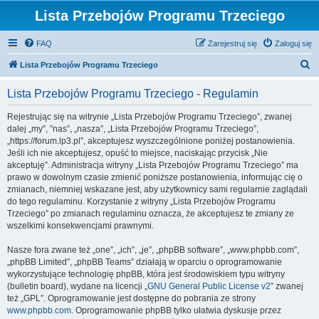
Lista Przebojów Programu Trzeciego
FAQ
Zarejestruj się
Zaloguj się
S
Lista Przebojów Programu Trzeciego
z
Lista Przebojów Programu Trzeciego - Regulamin
u
k
Rejestrując się na witrynie „Lista Przebojów Programu Trzeciego”, zwanej
dalej „my”, ”nas”, „nasza”, „Lista Przebojów Programu Trzeciego”,
a
„https://forum.lp3.pl”, akceptujesz wyszczególnione poniżej postanowienia.
j
Jeśli ich nie akceptujesz, opuść to miejsce, naciskając przycisk „Nie
akceptuję”. Administracja witryny „Lista Przebojów Programu Trzeciego” ma
prawo w dowolnym czasie zmienić poniższe postanowienia, informując cię o
zmianach, niemniej wskazane jest, aby użytkownicy sami regularnie zaglądali
do tego regulaminu. Korzystanie z witryny „Lista Przebojów Programu
Trzeciego” po zmianach regulaminu oznacza, że akceptujesz te zmiany ze
wszelkimi konsekwencjami prawnymi.
Nasze fora zwane też „one”, „ich”, „je”, „phpBB software”, „www.phpbb.com”,
„phpBB Limited”, „phpBB Teams” działają w oparciu o oprogramowanie
wykorzystujące technologię phpBB, która jest środowiskiem typu witryny
(bulletin board), wydane na licencji „
GNU General Public License v2
” zwanej
też „GPL”. Oprogramowanie jest dostępne do pobrania ze strony
www.phpbb.com
. Oprogramowanie phpBB tylko ułatwia dyskusje przez