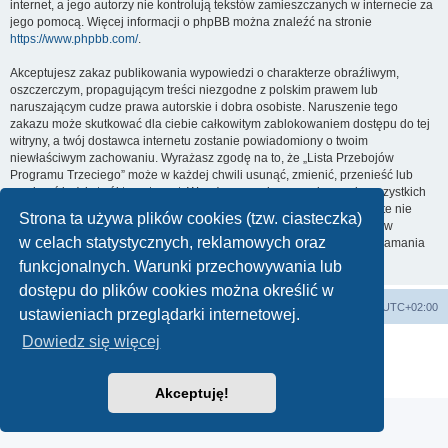
internet, a jego autorzy nie kontrolują tekstów zamieszczanych w internecie za
jego pomocą. Więcej informacji o phpBB można znaleźć na stronie
https://www.phpbb.com/
.
Akceptujesz zakaz publikowania wypowiedzi o charakterze obraźliwym,
oszczerczym, propagującym treści niezgodne z polskim prawem lub
naruszającym cudze prawa autorskie i dobra osobiste. Naruszenie tego
zakazu może skutkować dla ciebie całkowitym zablokowaniem dostępu do tej
witryny, a twój dostawca internetu zostanie powiadomiony o twoim
niewłaściwym zachowaniu. Wyrażasz zgodę na to, że „Lista Przebojów
Programu Trzeciego” może w każdej chwili usunąć, zmienić, przenieść lub
zamknąć każdy twój temat, post. Wyrażasz zgodę na zapisywanie wszystkich
podanych przez ciebie informacji w naszej bazie danych. Informacje te nie
Strona ta używa plików cookies (tzw. ciasteczka)
będą przekazywane nikomu bez twojej zgody, ale ani „Lista Przebojów
w celach statystycznych, reklamowych oraz
Programu Trzeciego”, ani phpBB nie ponosi odpowiedzialności za włamania
do witryny, podczas których może dojść do kradzieży danych.
funkcjonalnych. Warunki przechowywania lub
dostępu do plików cookies można określić w
Lista Przebojów Programu Trzeciego
Strefa czasowa
UTC+02:00
ustawieniach przeglądarki internetowej.
Dowiedz się więcej
Technologię dostarcza
phpBB
® Forum Software © phpBB Limited
Polski pakiet językowy dostarcza
phpBB.pl
Zasady ochrony danych osobowych
|
Regulamin
Akceptuję!