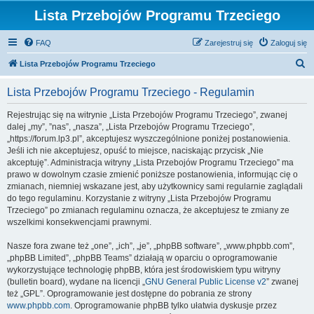
Lista Przebojów Programu Trzeciego
FAQ
Zarejestruj się
Zaloguj się
S
Lista Przebojów Programu Trzeciego
z
Lista Przebojów Programu Trzeciego - Regulamin
u
k
Rejestrując się na witrynie „Lista Przebojów Programu Trzeciego”, zwanej
dalej „my”, ”nas”, „nasza”, „Lista Przebojów Programu Trzeciego”,
a
„https://forum.lp3.pl”, akceptujesz wyszczególnione poniżej postanowienia.
j
Jeśli ich nie akceptujesz, opuść to miejsce, naciskając przycisk „Nie
akceptuję”. Administracja witryny „Lista Przebojów Programu Trzeciego” ma
prawo w dowolnym czasie zmienić poniższe postanowienia, informując cię o
zmianach, niemniej wskazane jest, aby użytkownicy sami regularnie zaglądali
do tego regulaminu. Korzystanie z witryny „Lista Przebojów Programu
Trzeciego” po zmianach regulaminu oznacza, że akceptujesz te zmiany ze
wszelkimi konsekwencjami prawnymi.
Nasze fora zwane też „one”, „ich”, „je”, „phpBB software”, „www.phpbb.com”,
„phpBB Limited”, „phpBB Teams” działają w oparciu o oprogramowanie
wykorzystujące technologię phpBB, która jest środowiskiem typu witryny
(bulletin board), wydane na licencji „
GNU General Public License v2
” zwanej
też „GPL”. Oprogramowanie jest dostępne do pobrania ze strony
www.phpbb.com
. Oprogramowanie phpBB tylko ułatwia dyskusje przez