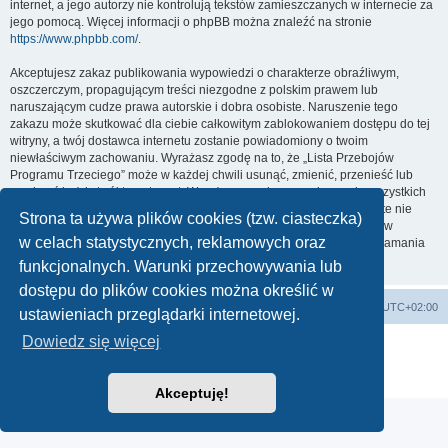
internet, a jego autorzy nie kontrolują tekstów zamieszczanych w internecie za
jego pomocą. Więcej informacji o phpBB można znaleźć na stronie
https://www.phpbb.com/
.
Akceptujesz zakaz publikowania wypowiedzi o charakterze obraźliwym,
oszczerczym, propagującym treści niezgodne z polskim prawem lub
naruszającym cudze prawa autorskie i dobra osobiste. Naruszenie tego
zakazu może skutkować dla ciebie całkowitym zablokowaniem dostępu do tej
witryny, a twój dostawca internetu zostanie powiadomiony o twoim
niewłaściwym zachowaniu. Wyrażasz zgodę na to, że „Lista Przebojów
Programu Trzeciego” może w każdej chwili usunąć, zmienić, przenieść lub
zamknąć każdy twój temat, post. Wyrażasz zgodę na zapisywanie wszystkich
podanych przez ciebie informacji w naszej bazie danych. Informacje te nie
Strona ta używa plików cookies (tzw. ciasteczka)
będą przekazywane nikomu bez twojej zgody, ale ani „Lista Przebojów
w celach statystycznych, reklamowych oraz
Programu Trzeciego”, ani phpBB nie ponosi odpowiedzialności za włamania
do witryny, podczas których może dojść do kradzieży danych.
funkcjonalnych. Warunki przechowywania lub
dostępu do plików cookies można określić w
Lista Przebojów Programu Trzeciego
Strefa czasowa
UTC+02:00
ustawieniach przeglądarki internetowej.
Dowiedz się więcej
Technologię dostarcza
phpBB
® Forum Software © phpBB Limited
Polski pakiet językowy dostarcza
phpBB.pl
Zasady ochrony danych osobowych
|
Regulamin
Akceptuję!