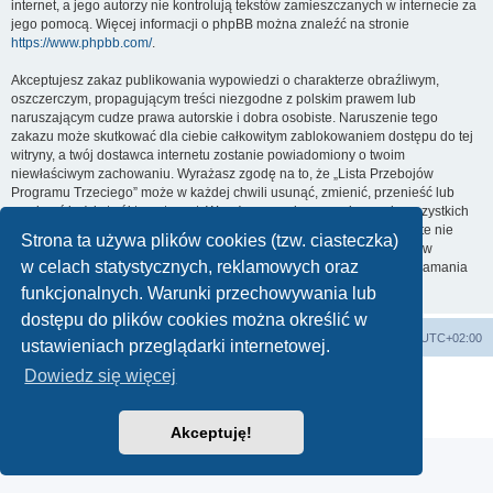
internet, a jego autorzy nie kontrolują tekstów zamieszczanych w internecie za
jego pomocą. Więcej informacji o phpBB można znaleźć na stronie
https://www.phpbb.com/
.
Akceptujesz zakaz publikowania wypowiedzi o charakterze obraźliwym,
oszczerczym, propagującym treści niezgodne z polskim prawem lub
naruszającym cudze prawa autorskie i dobra osobiste. Naruszenie tego
zakazu może skutkować dla ciebie całkowitym zablokowaniem dostępu do tej
witryny, a twój dostawca internetu zostanie powiadomiony o twoim
niewłaściwym zachowaniu. Wyrażasz zgodę na to, że „Lista Przebojów
Programu Trzeciego” może w każdej chwili usunąć, zmienić, przenieść lub
zamknąć każdy twój temat, post. Wyrażasz zgodę na zapisywanie wszystkich
podanych przez ciebie informacji w naszej bazie danych. Informacje te nie
Strona ta używa plików cookies (tzw. ciasteczka)
będą przekazywane nikomu bez twojej zgody, ale ani „Lista Przebojów
w celach statystycznych, reklamowych oraz
Programu Trzeciego”, ani phpBB nie ponosi odpowiedzialności za włamania
do witryny, podczas których może dojść do kradzieży danych.
funkcjonalnych. Warunki przechowywania lub
dostępu do plików cookies można określić w
Lista Przebojów Programu Trzeciego
Strefa czasowa
UTC+02:00
ustawieniach przeglądarki internetowej.
Dowiedz się więcej
Technologię dostarcza
phpBB
® Forum Software © phpBB Limited
Polski pakiet językowy dostarcza
phpBB.pl
Zasady ochrony danych osobowych
|
Regulamin
Akceptuję!