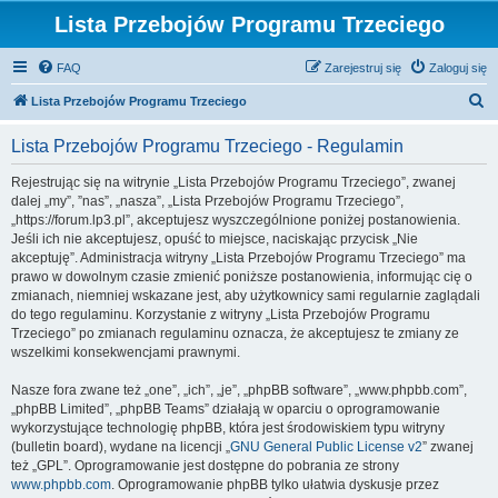
Lista Przebojów Programu Trzeciego
FAQ
Zarejestruj się
Zaloguj się
S
Lista Przebojów Programu Trzeciego
z
Lista Przebojów Programu Trzeciego - Regulamin
u
k
Rejestrując się na witrynie „Lista Przebojów Programu Trzeciego”, zwanej
dalej „my”, ”nas”, „nasza”, „Lista Przebojów Programu Trzeciego”,
a
„https://forum.lp3.pl”, akceptujesz wyszczególnione poniżej postanowienia.
j
Jeśli ich nie akceptujesz, opuść to miejsce, naciskając przycisk „Nie
akceptuję”. Administracja witryny „Lista Przebojów Programu Trzeciego” ma
prawo w dowolnym czasie zmienić poniższe postanowienia, informując cię o
zmianach, niemniej wskazane jest, aby użytkownicy sami regularnie zaglądali
do tego regulaminu. Korzystanie z witryny „Lista Przebojów Programu
Trzeciego” po zmianach regulaminu oznacza, że akceptujesz te zmiany ze
wszelkimi konsekwencjami prawnymi.
Nasze fora zwane też „one”, „ich”, „je”, „phpBB software”, „www.phpbb.com”,
„phpBB Limited”, „phpBB Teams” działają w oparciu o oprogramowanie
wykorzystujące technologię phpBB, która jest środowiskiem typu witryny
(bulletin board), wydane na licencji „
GNU General Public License v2
” zwanej
też „GPL”. Oprogramowanie jest dostępne do pobrania ze strony
www.phpbb.com
. Oprogramowanie phpBB tylko ułatwia dyskusje przez