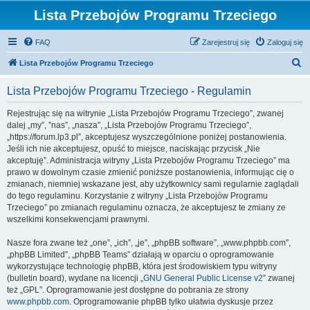
Lista Przebojów Programu Trzeciego
FAQ
Zarejestruj się
Zaloguj się
S
Lista Przebojów Programu Trzeciego
z
Lista Przebojów Programu Trzeciego - Regulamin
u
k
Rejestrując się na witrynie „Lista Przebojów Programu Trzeciego”, zwanej
dalej „my”, ”nas”, „nasza”, „Lista Przebojów Programu Trzeciego”,
a
„https://forum.lp3.pl”, akceptujesz wyszczególnione poniżej postanowienia.
j
Jeśli ich nie akceptujesz, opuść to miejsce, naciskając przycisk „Nie
akceptuję”. Administracja witryny „Lista Przebojów Programu Trzeciego” ma
prawo w dowolnym czasie zmienić poniższe postanowienia, informując cię o
zmianach, niemniej wskazane jest, aby użytkownicy sami regularnie zaglądali
do tego regulaminu. Korzystanie z witryny „Lista Przebojów Programu
Trzeciego” po zmianach regulaminu oznacza, że akceptujesz te zmiany ze
wszelkimi konsekwencjami prawnymi.
Nasze fora zwane też „one”, „ich”, „je”, „phpBB software”, „www.phpbb.com”,
„phpBB Limited”, „phpBB Teams” działają w oparciu o oprogramowanie
wykorzystujące technologię phpBB, która jest środowiskiem typu witryny
(bulletin board), wydane na licencji „
GNU General Public License v2
” zwanej
też „GPL”. Oprogramowanie jest dostępne do pobrania ze strony
www.phpbb.com
. Oprogramowanie phpBB tylko ułatwia dyskusje przez