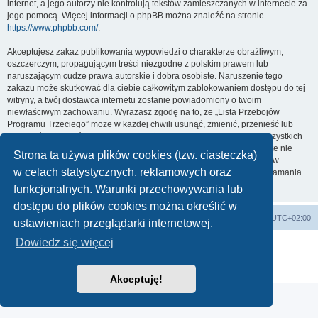
internet, a jego autorzy nie kontrolują tekstów zamieszczanych w internecie za
jego pomocą. Więcej informacji o phpBB można znaleźć na stronie
https://www.phpbb.com/
.
Akceptujesz zakaz publikowania wypowiedzi o charakterze obraźliwym,
oszczerczym, propagującym treści niezgodne z polskim prawem lub
naruszającym cudze prawa autorskie i dobra osobiste. Naruszenie tego
zakazu może skutkować dla ciebie całkowitym zablokowaniem dostępu do tej
witryny, a twój dostawca internetu zostanie powiadomiony o twoim
niewłaściwym zachowaniu. Wyrażasz zgodę na to, że „Lista Przebojów
Programu Trzeciego” może w każdej chwili usunąć, zmienić, przenieść lub
zamknąć każdy twój temat, post. Wyrażasz zgodę na zapisywanie wszystkich
podanych przez ciebie informacji w naszej bazie danych. Informacje te nie
Strona ta używa plików cookies (tzw. ciasteczka)
będą przekazywane nikomu bez twojej zgody, ale ani „Lista Przebojów
w celach statystycznych, reklamowych oraz
Programu Trzeciego”, ani phpBB nie ponosi odpowiedzialności za włamania
do witryny, podczas których może dojść do kradzieży danych.
funkcjonalnych. Warunki przechowywania lub
dostępu do plików cookies można określić w
Lista Przebojów Programu Trzeciego
Strefa czasowa
UTC+02:00
ustawieniach przeglądarki internetowej.
Dowiedz się więcej
Technologię dostarcza
phpBB
® Forum Software © phpBB Limited
Polski pakiet językowy dostarcza
phpBB.pl
Zasady ochrony danych osobowych
|
Regulamin
Akceptuję!