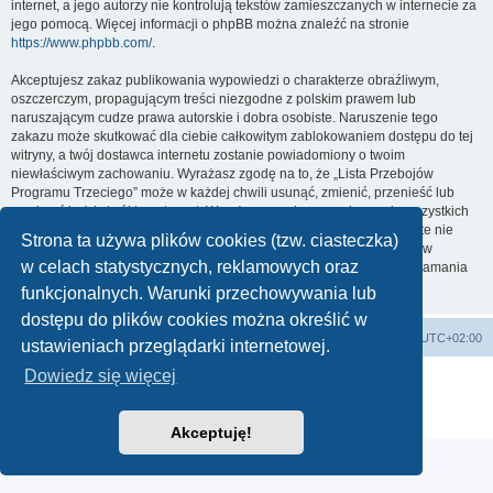
internet, a jego autorzy nie kontrolują tekstów zamieszczanych w internecie za
jego pomocą. Więcej informacji o phpBB można znaleźć na stronie
https://www.phpbb.com/
.
Akceptujesz zakaz publikowania wypowiedzi o charakterze obraźliwym,
oszczerczym, propagującym treści niezgodne z polskim prawem lub
naruszającym cudze prawa autorskie i dobra osobiste. Naruszenie tego
zakazu może skutkować dla ciebie całkowitym zablokowaniem dostępu do tej
witryny, a twój dostawca internetu zostanie powiadomiony o twoim
niewłaściwym zachowaniu. Wyrażasz zgodę na to, że „Lista Przebojów
Programu Trzeciego” może w każdej chwili usunąć, zmienić, przenieść lub
zamknąć każdy twój temat, post. Wyrażasz zgodę na zapisywanie wszystkich
podanych przez ciebie informacji w naszej bazie danych. Informacje te nie
Strona ta używa plików cookies (tzw. ciasteczka)
będą przekazywane nikomu bez twojej zgody, ale ani „Lista Przebojów
w celach statystycznych, reklamowych oraz
Programu Trzeciego”, ani phpBB nie ponosi odpowiedzialności za włamania
do witryny, podczas których może dojść do kradzieży danych.
funkcjonalnych. Warunki przechowywania lub
dostępu do plików cookies można określić w
Lista Przebojów Programu Trzeciego
Strefa czasowa
UTC+02:00
ustawieniach przeglądarki internetowej.
Dowiedz się więcej
Technologię dostarcza
phpBB
® Forum Software © phpBB Limited
Polski pakiet językowy dostarcza
phpBB.pl
Zasady ochrony danych osobowych
|
Regulamin
Akceptuję!