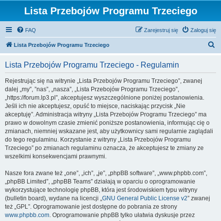
Lista Przebojów Programu Trzeciego
FAQ
Zarejestruj się
Zaloguj się
S
Lista Przebojów Programu Trzeciego
z
Lista Przebojów Programu Trzeciego - Regulamin
u
k
Rejestrując się na witrynie „Lista Przebojów Programu Trzeciego”, zwanej
dalej „my”, ”nas”, „nasza”, „Lista Przebojów Programu Trzeciego”,
a
„https://forum.lp3.pl”, akceptujesz wyszczególnione poniżej postanowienia.
j
Jeśli ich nie akceptujesz, opuść to miejsce, naciskając przycisk „Nie
akceptuję”. Administracja witryny „Lista Przebojów Programu Trzeciego” ma
prawo w dowolnym czasie zmienić poniższe postanowienia, informując cię o
zmianach, niemniej wskazane jest, aby użytkownicy sami regularnie zaglądali
do tego regulaminu. Korzystanie z witryny „Lista Przebojów Programu
Trzeciego” po zmianach regulaminu oznacza, że akceptujesz te zmiany ze
wszelkimi konsekwencjami prawnymi.
Nasze fora zwane też „one”, „ich”, „je”, „phpBB software”, „www.phpbb.com”,
„phpBB Limited”, „phpBB Teams” działają w oparciu o oprogramowanie
wykorzystujące technologię phpBB, która jest środowiskiem typu witryny
(bulletin board), wydane na licencji „
GNU General Public License v2
” zwanej
też „GPL”. Oprogramowanie jest dostępne do pobrania ze strony
www.phpbb.com
. Oprogramowanie phpBB tylko ułatwia dyskusje przez