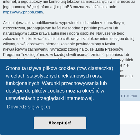
internet, a jego autorzy nie kontrolują tekstów zamieszczanych w internecie za
jego pomocą. Więcej informacji o phpBB można znaleźć na stronie
https://www.phpbb.com/
.
Akceptujesz zakaz publikowania wypowiedzi o charakterze obraźliwym,
oszczerczym, propagującym treści niezgodne z polskim prawem lub
naruszającym cudze prawa autorskie i dobra osobiste. Naruszenie tego
zakazu może skutkować dla ciebie całkowitym zablokowaniem dostępu do tej
witryny, a twój dostawca internetu zostanie powiadomiony o twoim
niewłaściwym zachowaniu. Wyrażasz zgodę na to, że „Lista Przebojów
Programu Trzeciego” może w każdej chwili usunąć, zmienić, przenieść lub
zamknąć każdy twój temat, post. Wyrażasz zgodę na zapisywanie wszystkich
podanych przez ciebie informacji w naszej bazie danych. Informacje te nie
Strona ta używa plików cookies (tzw. ciasteczka)
będą przekazywane nikomu bez twojej zgody, ale ani „Lista Przebojów
w celach statystycznych, reklamowych oraz
Programu Trzeciego”, ani phpBB nie ponosi odpowiedzialności za włamania
do witryny, podczas których może dojść do kradzieży danych.
funkcjonalnych. Warunki przechowywania lub
dostępu do plików cookies można określić w
Lista Przebojów Programu Trzeciego
Strefa czasowa
UTC+02:00
ustawieniach przeglądarki internetowej.
Dowiedz się więcej
Technologię dostarcza
phpBB
® Forum Software © phpBB Limited
Polski pakiet językowy dostarcza
phpBB.pl
Zasady ochrony danych osobowych
|
Regulamin
Akceptuję!