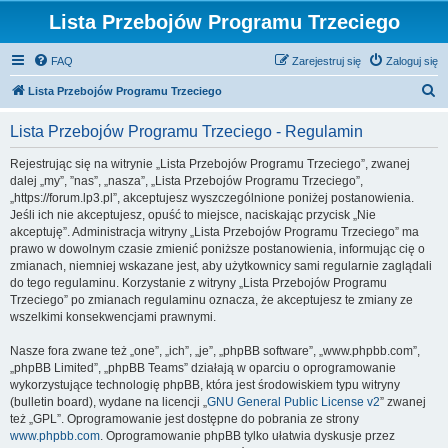
Lista Przebojów Programu Trzeciego
FAQ
Zarejestruj się
Zaloguj się
S
Lista Przebojów Programu Trzeciego
z
Lista Przebojów Programu Trzeciego - Regulamin
u
k
Rejestrując się na witrynie „Lista Przebojów Programu Trzeciego”, zwanej
dalej „my”, ”nas”, „nasza”, „Lista Przebojów Programu Trzeciego”,
a
„https://forum.lp3.pl”, akceptujesz wyszczególnione poniżej postanowienia.
j
Jeśli ich nie akceptujesz, opuść to miejsce, naciskając przycisk „Nie
akceptuję”. Administracja witryny „Lista Przebojów Programu Trzeciego” ma
prawo w dowolnym czasie zmienić poniższe postanowienia, informując cię o
zmianach, niemniej wskazane jest, aby użytkownicy sami regularnie zaglądali
do tego regulaminu. Korzystanie z witryny „Lista Przebojów Programu
Trzeciego” po zmianach regulaminu oznacza, że akceptujesz te zmiany ze
wszelkimi konsekwencjami prawnymi.
Nasze fora zwane też „one”, „ich”, „je”, „phpBB software”, „www.phpbb.com”,
„phpBB Limited”, „phpBB Teams” działają w oparciu o oprogramowanie
wykorzystujące technologię phpBB, która jest środowiskiem typu witryny
(bulletin board), wydane na licencji „
GNU General Public License v2
” zwanej
też „GPL”. Oprogramowanie jest dostępne do pobrania ze strony
www.phpbb.com
. Oprogramowanie phpBB tylko ułatwia dyskusje przez