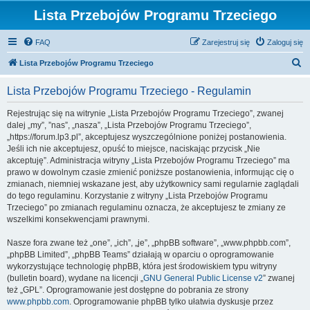
Lista Przebojów Programu Trzeciego
FAQ
Zarejestruj się
Zaloguj się
S
Lista Przebojów Programu Trzeciego
z
Lista Przebojów Programu Trzeciego - Regulamin
u
k
Rejestrując się na witrynie „Lista Przebojów Programu Trzeciego”, zwanej
dalej „my”, ”nas”, „nasza”, „Lista Przebojów Programu Trzeciego”,
a
„https://forum.lp3.pl”, akceptujesz wyszczególnione poniżej postanowienia.
j
Jeśli ich nie akceptujesz, opuść to miejsce, naciskając przycisk „Nie
akceptuję”. Administracja witryny „Lista Przebojów Programu Trzeciego” ma
prawo w dowolnym czasie zmienić poniższe postanowienia, informując cię o
zmianach, niemniej wskazane jest, aby użytkownicy sami regularnie zaglądali
do tego regulaminu. Korzystanie z witryny „Lista Przebojów Programu
Trzeciego” po zmianach regulaminu oznacza, że akceptujesz te zmiany ze
wszelkimi konsekwencjami prawnymi.
Nasze fora zwane też „one”, „ich”, „je”, „phpBB software”, „www.phpbb.com”,
„phpBB Limited”, „phpBB Teams” działają w oparciu o oprogramowanie
wykorzystujące technologię phpBB, która jest środowiskiem typu witryny
(bulletin board), wydane na licencji „
GNU General Public License v2
” zwanej
też „GPL”. Oprogramowanie jest dostępne do pobrania ze strony
www.phpbb.com
. Oprogramowanie phpBB tylko ułatwia dyskusje przez