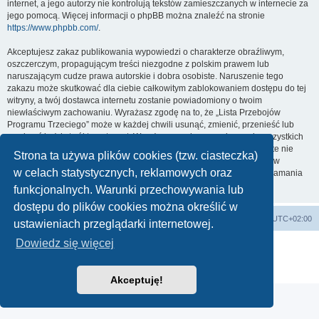
internet, a jego autorzy nie kontrolują tekstów zamieszczanych w internecie za
jego pomocą. Więcej informacji o phpBB można znaleźć na stronie
https://www.phpbb.com/
.
Akceptujesz zakaz publikowania wypowiedzi o charakterze obraźliwym,
oszczerczym, propagującym treści niezgodne z polskim prawem lub
naruszającym cudze prawa autorskie i dobra osobiste. Naruszenie tego
zakazu może skutkować dla ciebie całkowitym zablokowaniem dostępu do tej
witryny, a twój dostawca internetu zostanie powiadomiony o twoim
niewłaściwym zachowaniu. Wyrażasz zgodę na to, że „Lista Przebojów
Programu Trzeciego” może w każdej chwili usunąć, zmienić, przenieść lub
zamknąć każdy twój temat, post. Wyrażasz zgodę na zapisywanie wszystkich
podanych przez ciebie informacji w naszej bazie danych. Informacje te nie
Strona ta używa plików cookies (tzw. ciasteczka)
będą przekazywane nikomu bez twojej zgody, ale ani „Lista Przebojów
w celach statystycznych, reklamowych oraz
Programu Trzeciego”, ani phpBB nie ponosi odpowiedzialności za włamania
do witryny, podczas których może dojść do kradzieży danych.
funkcjonalnych. Warunki przechowywania lub
dostępu do plików cookies można określić w
Lista Przebojów Programu Trzeciego
Strefa czasowa
UTC+02:00
ustawieniach przeglądarki internetowej.
Dowiedz się więcej
Technologię dostarcza
phpBB
® Forum Software © phpBB Limited
Polski pakiet językowy dostarcza
phpBB.pl
Zasady ochrony danych osobowych
|
Regulamin
Akceptuję!