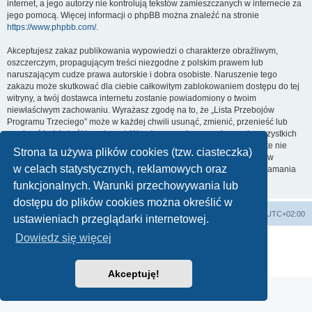
internet, a jego autorzy nie kontrolują tekstów zamieszczanych w internecie za
jego pomocą. Więcej informacji o phpBB można znaleźć na stronie
https://www.phpbb.com/
.
Akceptujesz zakaz publikowania wypowiedzi o charakterze obraźliwym,
oszczerczym, propagującym treści niezgodne z polskim prawem lub
naruszającym cudze prawa autorskie i dobra osobiste. Naruszenie tego
zakazu może skutkować dla ciebie całkowitym zablokowaniem dostępu do tej
witryny, a twój dostawca internetu zostanie powiadomiony o twoim
niewłaściwym zachowaniu. Wyrażasz zgodę na to, że „Lista Przebojów
Programu Trzeciego” może w każdej chwili usunąć, zmienić, przenieść lub
zamknąć każdy twój temat, post. Wyrażasz zgodę na zapisywanie wszystkich
podanych przez ciebie informacji w naszej bazie danych. Informacje te nie
Strona ta używa plików cookies (tzw. ciasteczka)
będą przekazywane nikomu bez twojej zgody, ale ani „Lista Przebojów
w celach statystycznych, reklamowych oraz
Programu Trzeciego”, ani phpBB nie ponosi odpowiedzialności za włamania
do witryny, podczas których może dojść do kradzieży danych.
funkcjonalnych. Warunki przechowywania lub
dostępu do plików cookies można określić w
Lista Przebojów Programu Trzeciego
Strefa czasowa
UTC+02:00
ustawieniach przeglądarki internetowej.
Dowiedz się więcej
Technologię dostarcza
phpBB
® Forum Software © phpBB Limited
Polski pakiet językowy dostarcza
phpBB.pl
Zasady ochrony danych osobowych
|
Regulamin
Akceptuję!