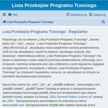
Lista Przebojów Programu Trzeciego
FAQ
Zarejestruj się
Zaloguj się
S
Lista Przebojów Programu Trzeciego
z
Lista Przebojów Programu Trzeciego - Regulamin
u
k
Rejestrując się na witrynie „Lista Przebojów Programu Trzeciego”, zwanej
dalej „my”, ”nas”, „nasza”, „Lista Przebojów Programu Trzeciego”,
a
„https://forum.lp3.pl”, akceptujesz wyszczególnione poniżej postanowienia.
j
Jeśli ich nie akceptujesz, opuść to miejsce, naciskając przycisk „Nie
akceptuję”. Administracja witryny „Lista Przebojów Programu Trzeciego” ma
prawo w dowolnym czasie zmienić poniższe postanowienia, informując cię o
zmianach, niemniej wskazane jest, aby użytkownicy sami regularnie zaglądali
do tego regulaminu. Korzystanie z witryny „Lista Przebojów Programu
Trzeciego” po zmianach regulaminu oznacza, że akceptujesz te zmiany ze
wszelkimi konsekwencjami prawnymi.
Nasze fora zwane też „one”, „ich”, „je”, „phpBB software”, „www.phpbb.com”,
„phpBB Limited”, „phpBB Teams” działają w oparciu o oprogramowanie
wykorzystujące technologię phpBB, która jest środowiskiem typu witryny
(bulletin board), wydane na licencji „
GNU General Public License v2
” zwanej
też „GPL”. Oprogramowanie jest dostępne do pobrania ze strony
www.phpbb.com
. Oprogramowanie phpBB tylko ułatwia dyskusje przez