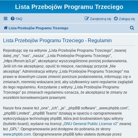
Lista Przebojów Programu Trzeciego
FAQ
Zarejestruj się
Zaloguj się
S
Lista Przebojów Programu Trzeciego
z
Lista Przebojów Programu Trzeciego - Regulamin
u
k
Rejestrując się na witrynie „Lista Przebojów Programu Trzeciego”, zwanej
dalej „my”, ”nas”, „nasza”, „Lista Przebojów Programu Trzeciego”,
a
„https://forum.lp3.pl”, akceptujesz wyszczególnione poniżej postanowienia.
j
Jeśli ich nie akceptujesz, opuść to miejsce, naciskając przycisk „Nie
akceptuję”. Administracja witryny „Lista Przebojów Programu Trzeciego” ma
prawo w dowolnym czasie zmienić poniższe postanowienia, informując cię o
zmianach, niemniej wskazane jest, aby użytkownicy sami regularnie zaglądali
do tego regulaminu. Korzystanie z witryny „Lista Przebojów Programu
Trzeciego” po zmianach regulaminu oznacza, że akceptujesz te zmiany ze
wszelkimi konsekwencjami prawnymi.
Nasze fora zwane też „one”, „ich”, „je”, „phpBB software”, „www.phpbb.com”,
„phpBB Limited”, „phpBB Teams” działają w oparciu o oprogramowanie
wykorzystujące technologię phpBB, która jest środowiskiem typu witryny
(bulletin board), wydane na licencji „
GNU General Public License v2
” zwanej
też „GPL”. Oprogramowanie jest dostępne do pobrania ze strony
www.phpbb.com
. Oprogramowanie phpBB tylko ułatwia dyskusje przez