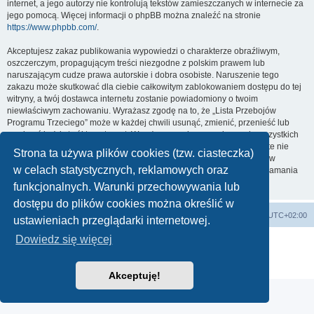
internet, a jego autorzy nie kontrolują tekstów zamieszczanych w internecie za
jego pomocą. Więcej informacji o phpBB można znaleźć na stronie
https://www.phpbb.com/
.
Akceptujesz zakaz publikowania wypowiedzi o charakterze obraźliwym,
oszczerczym, propagującym treści niezgodne z polskim prawem lub
naruszającym cudze prawa autorskie i dobra osobiste. Naruszenie tego
zakazu może skutkować dla ciebie całkowitym zablokowaniem dostępu do tej
witryny, a twój dostawca internetu zostanie powiadomiony o twoim
niewłaściwym zachowaniu. Wyrażasz zgodę na to, że „Lista Przebojów
Programu Trzeciego” może w każdej chwili usunąć, zmienić, przenieść lub
zamknąć każdy twój temat, post. Wyrażasz zgodę na zapisywanie wszystkich
podanych przez ciebie informacji w naszej bazie danych. Informacje te nie
Strona ta używa plików cookies (tzw. ciasteczka)
będą przekazywane nikomu bez twojej zgody, ale ani „Lista Przebojów
w celach statystycznych, reklamowych oraz
Programu Trzeciego”, ani phpBB nie ponosi odpowiedzialności za włamania
do witryny, podczas których może dojść do kradzieży danych.
funkcjonalnych. Warunki przechowywania lub
dostępu do plików cookies można określić w
Lista Przebojów Programu Trzeciego
Strefa czasowa
UTC+02:00
ustawieniach przeglądarki internetowej.
Dowiedz się więcej
Technologię dostarcza
phpBB
® Forum Software © phpBB Limited
Polski pakiet językowy dostarcza
phpBB.pl
Zasady ochrony danych osobowych
|
Regulamin
Akceptuję!