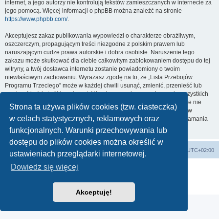
internet, a jego autorzy nie kontrolują tekstów zamieszczanych w internecie za
jego pomocą. Więcej informacji o phpBB można znaleźć na stronie
https://www.phpbb.com/
.
Akceptujesz zakaz publikowania wypowiedzi o charakterze obraźliwym,
oszczerczym, propagującym treści niezgodne z polskim prawem lub
naruszającym cudze prawa autorskie i dobra osobiste. Naruszenie tego
zakazu może skutkować dla ciebie całkowitym zablokowaniem dostępu do tej
witryny, a twój dostawca internetu zostanie powiadomiony o twoim
niewłaściwym zachowaniu. Wyrażasz zgodę na to, że „Lista Przebojów
Programu Trzeciego” może w każdej chwili usunąć, zmienić, przenieść lub
zamknąć każdy twój temat, post. Wyrażasz zgodę na zapisywanie wszystkich
podanych przez ciebie informacji w naszej bazie danych. Informacje te nie
Strona ta używa plików cookies (tzw. ciasteczka)
będą przekazywane nikomu bez twojej zgody, ale ani „Lista Przebojów
w celach statystycznych, reklamowych oraz
Programu Trzeciego”, ani phpBB nie ponosi odpowiedzialności za włamania
do witryny, podczas których może dojść do kradzieży danych.
funkcjonalnych. Warunki przechowywania lub
dostępu do plików cookies można określić w
Lista Przebojów Programu Trzeciego
Strefa czasowa
UTC+02:00
ustawieniach przeglądarki internetowej.
Dowiedz się więcej
Technologię dostarcza
phpBB
® Forum Software © phpBB Limited
Polski pakiet językowy dostarcza
phpBB.pl
Zasady ochrony danych osobowych
|
Regulamin
Akceptuję!