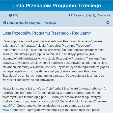
Lista Przebojów Programu Trzeciego
FAQ
Zarejestruj się
Zaloguj się
S
Lista Przebojów Programu Trzeciego
z
Lista Przebojów Programu Trzeciego - Regulamin
u
k
Rejestrując się na witrynie „Lista Przebojów Programu Trzeciego”, zwanej
dalej „my”, ”nas”, „nasza”, „Lista Przebojów Programu Trzeciego”,
a
„https://forum.lp3.pl”, akceptujesz wyszczególnione poniżej postanowienia.
j
Jeśli ich nie akceptujesz, opuść to miejsce, naciskając przycisk „Nie
akceptuję”. Administracja witryny „Lista Przebojów Programu Trzeciego” ma
prawo w dowolnym czasie zmienić poniższe postanowienia, informując cię o
zmianach, niemniej wskazane jest, aby użytkownicy sami regularnie zaglądali
do tego regulaminu. Korzystanie z witryny „Lista Przebojów Programu
Trzeciego” po zmianach regulaminu oznacza, że akceptujesz te zmiany ze
wszelkimi konsekwencjami prawnymi.
Nasze fora zwane też „one”, „ich”, „je”, „phpBB software”, „www.phpbb.com”,
„phpBB Limited”, „phpBB Teams” działają w oparciu o oprogramowanie
wykorzystujące technologię phpBB, która jest środowiskiem typu witryny
(bulletin board), wydane na licencji „
GNU General Public License v2
” zwanej
też „GPL”. Oprogramowanie jest dostępne do pobrania ze strony
www.phpbb.com
. Oprogramowanie phpBB tylko ułatwia dyskusje przez