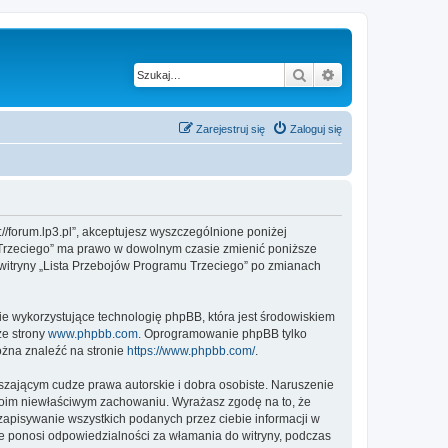
Szukaj
Wyszukiwanie z
Zarejestruj się
Zaloguj się
://forum.lp3.pl”, akceptujesz wyszczególnione poniżej
mu Trzeciego” ma prawo w dowolnym czasie zmienić poniższe
z witryny „Lista Przebojów Programu Trzeciego” po zmianach
ie wykorzystujące technologię phpBB, która jest środowiskiem
ze strony
www.phpbb.com
. Oprogramowanie phpBB tylko
ożna znaleźć na stronie
https://www.phpbb.com/
.
zającym cudze prawa autorskie i dobra osobiste. Naruszenie
twoim niewłaściwym zachowaniu. Wyrażasz zgodę na to, że
zapisywanie wszystkich podanych przez ciebie informacji w
ie ponosi odpowiedzialności za włamania do witryny, podczas