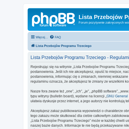
Lista Przebojów 
Forum pozytywnie zakręconych wo
Więcej…
FAQ
Lista Przebojów Programu Trzeciego
Lista Przebojów Programu Trzeciego - Regulam
Rejestrując się na witrynie „Lista Przebojów Programu Trzecieg
postanowienia. Jeśli ich nie akceptujesz, opuść to miejsce, n
postanowienia, informując cię o zmianach, niemniej wskazane 
regulaminu oznacza, że akceptujesz te zmiany ze wszelkimi 
Nasze fora zwane też „one”, „ich”, „je”, „phpBB software”, „
typu witryny (bulletin board), wydane na licencji „
GNU General P
ułatwia dyskusje przez internet, a jego autorzy nie kontroluj
Akceptujesz zakaz publikowania wypowiedzi o charakterze obr
tego zakazu może skutkować dla ciebie całkowitym zablokowan
„Lista Przebojów Programu Trzeciego” może w każdej chwili us
naszej bazie danych. Informacje te nie będą przekazywane nik