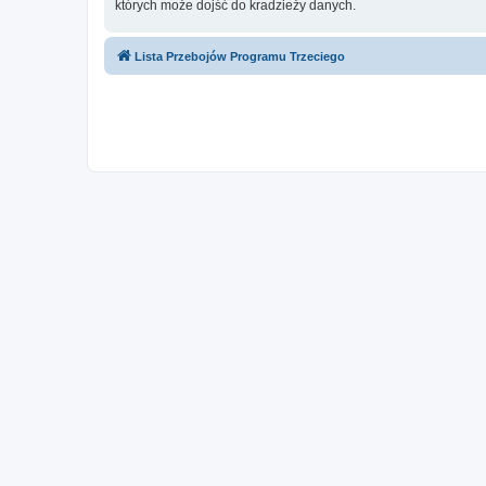
których może dojść do kradzieży danych.
Lista Przebojów Programu Trzeciego