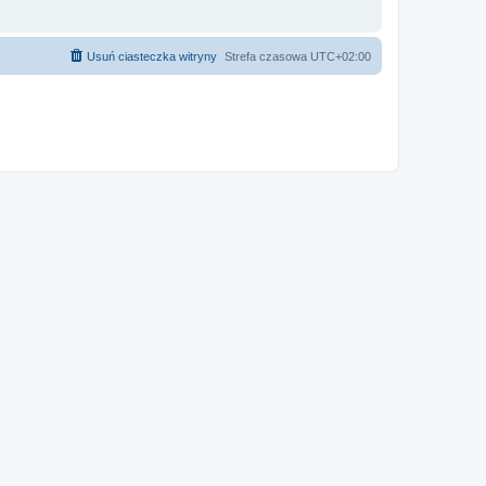
Usuń ciasteczka witryny
Strefa czasowa
UTC+02:00