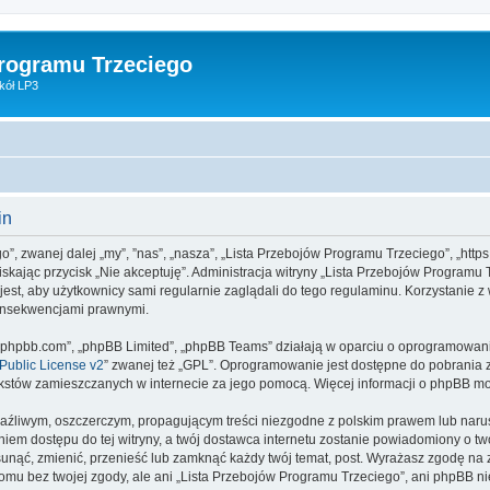
Programu Trzeciego
kół LP3
in
o”, zwanej dalej „my”, ”nas”, „nasza”, „Lista Przebojów Programu Trzeciego”, „https
aciskając przycisk „Nie akceptuję”. Administracja witryny „Lista Przebojów Progra
jest, aby użytkownicy sami regularnie zaglądali do tego regulaminu. Korzystanie 
konsekwencjami prawnymi.
www.phpbb.com”, „phpBB Limited”, „phpBB Teams” działają w oparciu o oprogramowan
ublic License v2
” zwanej też „GPL”. Oprogramowanie jest dostępne do pobrania 
ą tekstów zamieszczanych w internecie za jego pomocą. Więcej informacji o phpBB m
aźliwym, oszczerczym, propagującym treści niezgodne z polskim prawem lub narus
iem dostępu do tej witryny, a twój dostawca internetu zostanie powiadomiony o 
unąć, zmienić, przenieść lub zamknąć każdy twój temat, post. Wyrażasz zgodę na 
omu bez twojej zgody, ale ani „Lista Przebojów Programu Trzeciego”, ani phpBB n