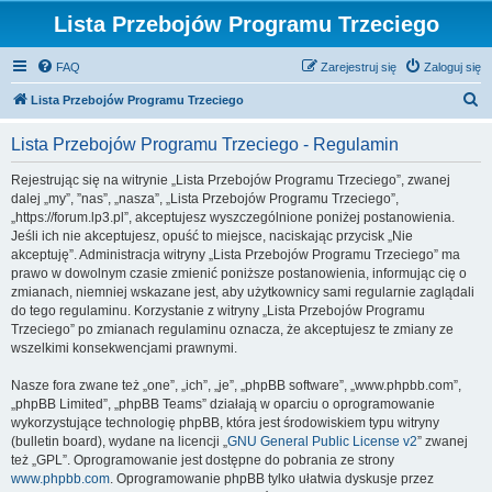
Lista Przebojów Programu Trzeciego
FAQ
Zarejestruj się
Zaloguj się
S
Lista Przebojów Programu Trzeciego
z
Lista Przebojów Programu Trzeciego - Regulamin
u
k
Rejestrując się na witrynie „Lista Przebojów Programu Trzeciego”, zwanej
dalej „my”, ”nas”, „nasza”, „Lista Przebojów Programu Trzeciego”,
a
„https://forum.lp3.pl”, akceptujesz wyszczególnione poniżej postanowienia.
j
Jeśli ich nie akceptujesz, opuść to miejsce, naciskając przycisk „Nie
akceptuję”. Administracja witryny „Lista Przebojów Programu Trzeciego” ma
prawo w dowolnym czasie zmienić poniższe postanowienia, informując cię o
zmianach, niemniej wskazane jest, aby użytkownicy sami regularnie zaglądali
do tego regulaminu. Korzystanie z witryny „Lista Przebojów Programu
Trzeciego” po zmianach regulaminu oznacza, że akceptujesz te zmiany ze
wszelkimi konsekwencjami prawnymi.
Nasze fora zwane też „one”, „ich”, „je”, „phpBB software”, „www.phpbb.com”,
„phpBB Limited”, „phpBB Teams” działają w oparciu o oprogramowanie
wykorzystujące technologię phpBB, która jest środowiskiem typu witryny
(bulletin board), wydane na licencji „
GNU General Public License v2
” zwanej
też „GPL”. Oprogramowanie jest dostępne do pobrania ze strony
www.phpbb.com
. Oprogramowanie phpBB tylko ułatwia dyskusje przez