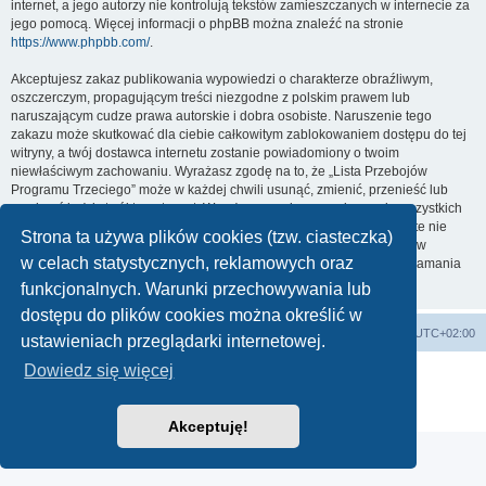
internet, a jego autorzy nie kontrolują tekstów zamieszczanych w internecie za
jego pomocą. Więcej informacji o phpBB można znaleźć na stronie
https://www.phpbb.com/
.
Akceptujesz zakaz publikowania wypowiedzi o charakterze obraźliwym,
oszczerczym, propagującym treści niezgodne z polskim prawem lub
naruszającym cudze prawa autorskie i dobra osobiste. Naruszenie tego
zakazu może skutkować dla ciebie całkowitym zablokowaniem dostępu do tej
witryny, a twój dostawca internetu zostanie powiadomiony o twoim
niewłaściwym zachowaniu. Wyrażasz zgodę na to, że „Lista Przebojów
Programu Trzeciego” może w każdej chwili usunąć, zmienić, przenieść lub
zamknąć każdy twój temat, post. Wyrażasz zgodę na zapisywanie wszystkich
podanych przez ciebie informacji w naszej bazie danych. Informacje te nie
Strona ta używa plików cookies (tzw. ciasteczka)
będą przekazywane nikomu bez twojej zgody, ale ani „Lista Przebojów
w celach statystycznych, reklamowych oraz
Programu Trzeciego”, ani phpBB nie ponosi odpowiedzialności za włamania
do witryny, podczas których może dojść do kradzieży danych.
funkcjonalnych. Warunki przechowywania lub
dostępu do plików cookies można określić w
Lista Przebojów Programu Trzeciego
Strefa czasowa
UTC+02:00
ustawieniach przeglądarki internetowej.
Dowiedz się więcej
Technologię dostarcza
phpBB
® Forum Software © phpBB Limited
Polski pakiet językowy dostarcza
phpBB.pl
Zasady ochrony danych osobowych
|
Regulamin
Akceptuję!