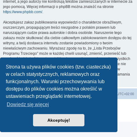
internet, a jego autorzy nie kontrolują tekstów zamieszczanych w internecie za
jego pomocą. Więcej informacji o phpBB można znaleźć na stronie
https://www.phpbb.com/
.
Akceptujesz zakaz publikowania wypowiedzi o charakterze obraźliwym,
oszczerczym, propagującym treści niezgodne z polskim prawem lub
naruszającym cudze prawa autorskie i dobra osobiste. Naruszenie tego
zakazu może skutkować dla ciebie całkowitym zablokowaniem dostępu do tej
witryny, a twój dostawca internetu zostanie powiadomiony o twoim
niewłaściwym zachowaniu. Wyrażasz zgodę na to, że „Lista Przebojów
Programu Trzeciego” może w każdej chwili usunąć, zmienić, przenieść lub
zamknąć każdy twój temat, post. Wyrażasz zgodę na zapisywanie wszystkich
podanych przez ciebie informacji w naszej bazie danych. Informacje te nie
Strona ta używa plików cookies (tzw. ciasteczka)
będą przekazywane nikomu bez twojej zgody, ale ani „Lista Przebojów
w celach statystycznych, reklamowych oraz
Programu Trzeciego”, ani phpBB nie ponosi odpowiedzialności za włamania
do witryny, podczas których może dojść do kradzieży danych.
funkcjonalnych. Warunki przechowywania lub
dostępu do plików cookies można określić w
Lista Przebojów Programu Trzeciego
Strefa czasowa
UTC+02:00
ustawieniach przeglądarki internetowej.
Dowiedz się więcej
Technologię dostarcza
phpBB
® Forum Software © phpBB Limited
Polski pakiet językowy dostarcza
phpBB.pl
Zasady ochrony danych osobowych
|
Regulamin
Akceptuję!