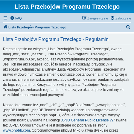
Lista Przebojów Programu Trzeciego
FAQ
Zarejestruj się
Zaloguj się
S
Lista Przebojów Programu Trzeciego
z
Lista Przebojów Programu Trzeciego - Regulamin
u
k
Rejestrując się na witrynie „Lista Przebojów Programu Trzeciego”, zwanej
dalej „my”, ”nas”, „nasza”, „Lista Przebojów Programu Trzeciego”,
a
„https://forum.lp3.pl”, akceptujesz wyszczególnione poniżej postanowienia.
j
Jeśli ich nie akceptujesz, opuść to miejsce, naciskając przycisk „Nie
akceptuję”. Administracja witryny „Lista Przebojów Programu Trzeciego” ma
prawo w dowolnym czasie zmienić poniższe postanowienia, informując cię o
zmianach, niemniej wskazane jest, aby użytkownicy sami regularnie zaglądali
do tego regulaminu. Korzystanie z witryny „Lista Przebojów Programu
Trzeciego” po zmianach regulaminu oznacza, że akceptujesz te zmiany ze
wszelkimi konsekwencjami prawnymi.
Nasze fora zwane też „one”, „ich”, „je”, „phpBB software”, „www.phpbb.com”,
„phpBB Limited”, „phpBB Teams” działają w oparciu o oprogramowanie
wykorzystujące technologię phpBB, która jest środowiskiem typu witryny
(bulletin board), wydane na licencji „
GNU General Public License v2
” zwanej
też „GPL”. Oprogramowanie jest dostępne do pobrania ze strony
www.phpbb.com
. Oprogramowanie phpBB tylko ułatwia dyskusje przez