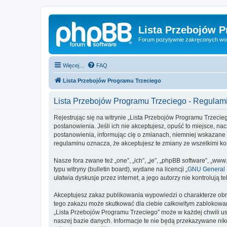
Lista Przebojów 
Forum pozytywnie zakręconych wo
Więcej…
FAQ
Lista Przebojów Programu Trzeciego
Lista Przebojów Programu Trzeciego - Regulam
Rejestrując się na witrynie „Lista Przebojów Programu Trzecieg
postanowienia. Jeśli ich nie akceptujesz, opuść to miejsce, n
postanowienia, informując cię o zmianach, niemniej wskazane 
regulaminu oznacza, że akceptujesz te zmiany ze wszelkimi 
Nasze fora zwane też „one”, „ich”, „je”, „phpBB software”, „
typu witryny (bulletin board), wydane na licencji „
GNU General P
ułatwia dyskusje przez internet, a jego autorzy nie kontroluj
Akceptujesz zakaz publikowania wypowiedzi o charakterze obr
tego zakazu może skutkować dla ciebie całkowitym zablokowan
„Lista Przebojów Programu Trzeciego” może w każdej chwili us
naszej bazie danych. Informacje te nie będą przekazywane nik