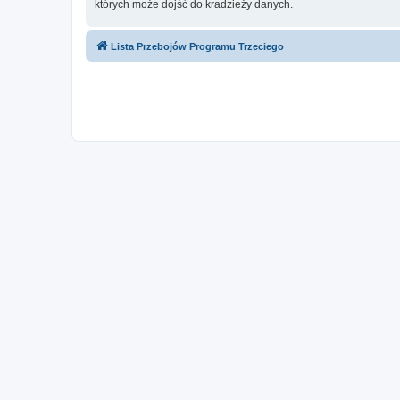
których może dojść do kradzieży danych.
Lista Przebojów Programu Trzeciego