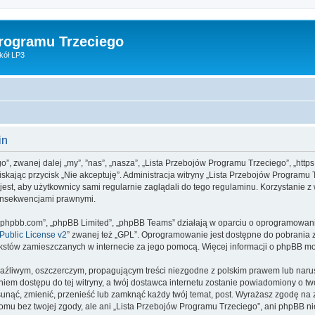
Programu Trzeciego
kół LP3
in
o”, zwanej dalej „my”, ”nas”, „nasza”, „Lista Przebojów Programu Trzeciego”, „https
aciskając przycisk „Nie akceptuję”. Administracja witryny „Lista Przebojów Progra
jest, aby użytkownicy sami regularnie zaglądali do tego regulaminu. Korzystanie 
konsekwencjami prawnymi.
www.phpbb.com”, „phpBB Limited”, „phpBB Teams” działają w oparciu o oprogramowan
ublic License v2
” zwanej też „GPL”. Oprogramowanie jest dostępne do pobrania 
ą tekstów zamieszczanych w internecie za jego pomocą. Więcej informacji o phpBB m
aźliwym, oszczerczym, propagującym treści niezgodne z polskim prawem lub narus
iem dostępu do tej witryny, a twój dostawca internetu zostanie powiadomiony o 
unąć, zmienić, przenieść lub zamknąć każdy twój temat, post. Wyrażasz zgodę na 
omu bez twojej zgody, ale ani „Lista Przebojów Programu Trzeciego”, ani phpBB n