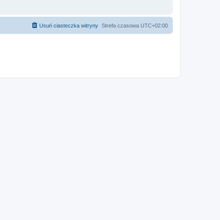
Usuń ciasteczka witryny
Strefa czasowa
UTC+02:00