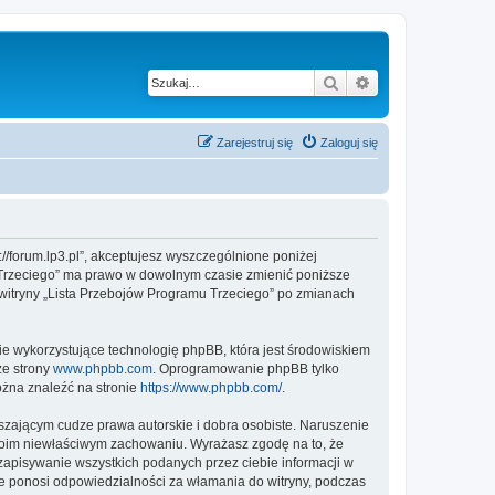
Szukaj
Wyszukiwanie z
Zarejestruj się
Zaloguj się
://forum.lp3.pl”, akceptujesz wyszczególnione poniżej
mu Trzeciego” ma prawo w dowolnym czasie zmienić poniższe
z witryny „Lista Przebojów Programu Trzeciego” po zmianach
ie wykorzystujące technologię phpBB, która jest środowiskiem
ze strony
www.phpbb.com
. Oprogramowanie phpBB tylko
ożna znaleźć na stronie
https://www.phpbb.com/
.
zającym cudze prawa autorskie i dobra osobiste. Naruszenie
twoim niewłaściwym zachowaniu. Wyrażasz zgodę na to, że
zapisywanie wszystkich podanych przez ciebie informacji w
ie ponosi odpowiedzialności za włamania do witryny, podczas