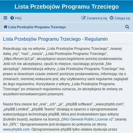
Lista Przebojów Programu Trzeciego
FAQ
Zarejestruj się
Zaloguj się
S
Lista Przebojów Programu Trzeciego
z
Lista Przebojów Programu Trzeciego - Regulamin
u
k
Rejestrując się na witrynie „Lista Przebojów Programu Trzeciego”, zwanej
dalej „my”, ”nas”, „nasza”, „Lista Przebojów Programu Trzeciego”,
a
„https://forum.lp3.pl”, akceptujesz wyszczególnione poniżej postanowienia.
j
Jeśli ich nie akceptujesz, opuść to miejsce, naciskając przycisk „Nie
akceptuję”. Administracja witryny „Lista Przebojów Programu Trzeciego” ma
prawo w dowolnym czasie zmienić poniższe postanowienia, informując cię o
zmianach, niemniej wskazane jest, aby użytkownicy sami regularnie zaglądali
do tego regulaminu. Korzystanie z witryny „Lista Przebojów Programu
Trzeciego” po zmianach regulaminu oznacza, że akceptujesz te zmiany ze
wszelkimi konsekwencjami prawnymi.
Nasze fora zwane też „one”, „ich”, „je”, „phpBB software”, „www.phpbb.com”,
„phpBB Limited”, „phpBB Teams” działają w oparciu o oprogramowanie
wykorzystujące technologię phpBB, która jest środowiskiem typu witryny
(bulletin board), wydane na licencji „
GNU General Public License v2
” zwanej
też „GPL”. Oprogramowanie jest dostępne do pobrania ze strony
www.phpbb.com
. Oprogramowanie phpBB tylko ułatwia dyskusje przez