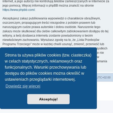
internet, a jego autorzy nie kontrolują tekstów zamieszczanych w internecie za
jego pomocą. Więcej informacji o phpBB można znaleźć na stronie
https://www.phpbb.com/
.
Akceptujesz zakaz publikowania wypowiedzi o charakterze obraźliwym,
oszczerczym, propagującym treści niezgodne z polskim prawem lub
naruszającym cudze prawa autorskie i dobra osobiste. Naruszenie tego
zakazu może skutkować dla ciebie całkowitym zablokowaniem dostępu do tej
witryny, a twój dostawca internetu zostanie powiadomiony o twoim
niewłaściwym zachowaniu. Wyrażasz zgodę na to, że „Lista Przebojów
Programu Trzeciego” może w każdej chwili usunąć, zmienić, przenieść lub
zamknąć każdy twój temat, post. Wyrażasz zgodę na zapisywanie wszystkich
podanych przez ciebie informacji w naszej bazie danych. Informacje te nie
Strona ta używa plików cookies (tzw. ciasteczka)
będą przekazywane nikomu bez twojej zgody, ale ani „Lista Przebojów
w celach statystycznych, reklamowych oraz
Programu Trzeciego”, ani phpBB nie ponosi odpowiedzialności za włamania
do witryny, podczas których może dojść do kradzieży danych.
funkcjonalnych. Warunki przechowywania lub
dostępu do plików cookies można określić w
Lista Przebojów Programu Trzeciego
Strefa czasowa
UTC+02:00
ustawieniach przeglądarki internetowej.
Dowiedz się więcej
Technologię dostarcza
phpBB
® Forum Software © phpBB Limited
Polski pakiet językowy dostarcza
phpBB.pl
Zasady ochrony danych osobowych
|
Regulamin
Akceptuję!