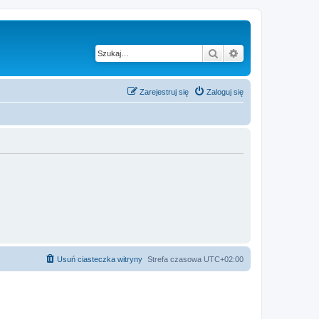
Szukaj
Wyszukiwanie z
Zarejestruj się
Zaloguj się
Usuń ciasteczka witryny
Strefa czasowa
UTC+02:00