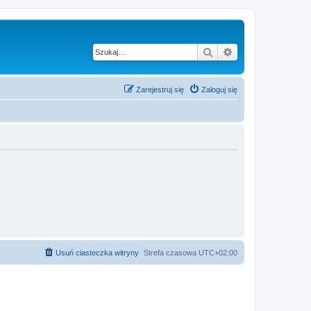
Szukaj
Wyszukiwanie z
Zarejestruj się
Zaloguj się
Usuń ciasteczka witryny
Strefa czasowa
UTC+02:00