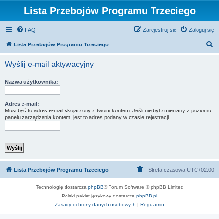
Lista Przebojów Programu Trzeciego
FAQ
Zarejestruj się
Zaloguj się
S
Lista Przebojów Programu Trzeciego
z
Wyślij e-mail aktywacyjny
u
k
Nazwa użytkownika:
a
j
Adres e-mail:
Musi być to adres e-mail skojarzony z twoim kontem. Jeśli nie był zmieniany z poziomu
panelu zarządzania kontem, jest to adres podany w czasie rejestracji.
Lista Przebojów Programu Trzeciego
Strefa czasowa
UTC+02:00
Technologię dostarcza
phpBB
® Forum Software © phpBB Limited
Polski pakiet językowy dostarcza
phpBB.pl
Zasady ochrony danych osobowych
|
Regulamin