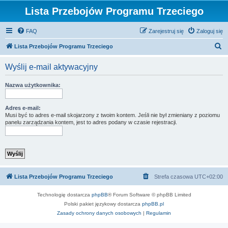
Lista Przebojów Programu Trzeciego
FAQ
Zarejestruj się
Zaloguj się
S
Lista Przebojów Programu Trzeciego
z
Wyślij e-mail aktywacyjny
u
k
Nazwa użytkownika:
a
j
Adres e-mail:
Musi być to adres e-mail skojarzony z twoim kontem. Jeśli nie był zmieniany z poziomu
panelu zarządzania kontem, jest to adres podany w czasie rejestracji.
Lista Przebojów Programu Trzeciego
Strefa czasowa
UTC+02:00
Technologię dostarcza
phpBB
® Forum Software © phpBB Limited
Polski pakiet językowy dostarcza
phpBB.pl
Zasady ochrony danych osobowych
|
Regulamin